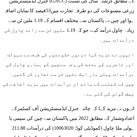
جنرل ایڈمنسٹریشن (GACC) کے مطابق گزشتہ سال کی نسبت
زرعی مصنوعات کی دو طرفہ تجارت میں53فیصد کا نمایاں اضافہ
ہوا اور چین نے پاکستان سے مختلف اقسام کے 1.19 ملین ٹن سے
زیادہ چاول درآمد کیے، جو کہ 1.19 ملین ٹن سے زائد چاول کی
درآمدات ہیں۔
انہوں نے مزید کہا دونوں حکومتوں کی طرف سے سہولت
اور تاجروں کی محنت کی وجہ سےچین کو ہماری چاول کی
برآمدات پہلی بار ایک ملین ٹن سے تجاوز کر گئیں۔
چین کے کھلنے کے ساتھ ان برآمدات میں مزید اضافے کی
پیش گوئی کی گئی ہے۔
انہوں نے مزید کہا کہ چائنہ جنرل ایڈمنسٹریشن آف کسٹمزکے
اعدادوشمار کے مطابق 2022 میں پاکستان سے چین کی سیمی یا
ہولی ملڈ چاول (کموڈیٹی کوڈ: 10063020) کی درآمدات 211.88