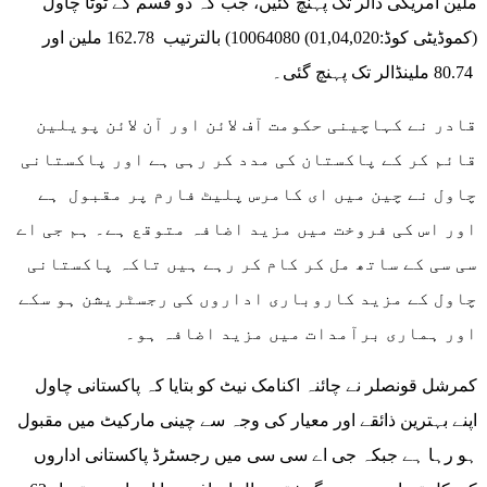
ملین امریکی ڈالر تک پہنچ گئیں، جب کہ دو قسم کے ٹوٹا چاول
(کموڈیٹی کوڈ:01,04,020) 10064080) بالترتیب 162.78 ملین اور
80.74 ملینڈالر تک پہنچ گئی۔
قادر نے کہاچینی حکومت آف لائن اور آن لائن پویلین
قائم کر کے پاکستان کی مدد کر رہی ہے اور پاکستانی
چاول نے چین میں ای کامرس پلیٹ فارم پر مقبول ہے
اور اس کی فروخت میں مزید اضافہ متوقع ہے۔ ہم جی اے
سی سی کے ساتھ مل کر کام کر رہے ہیں تاکہ پاکستانی
چاول کے مزید کاروباری اداروں کی رجسٹریشن ہو سکے
اور ہماری برآمدات میں مزید اضافہ ہو۔
کمرشل قونصلر نے چائنہ اکنامک نیٹ کو بتایا کہ پاکستانی چاول
اپنے بہترین ذائقے اور معیار کی وجہ سے چینی مارکیٹ میں مقبول
ہو رہا ہے جبکہ جی اے سی سی میں رجسٹرڈ پاکستانی اداروں