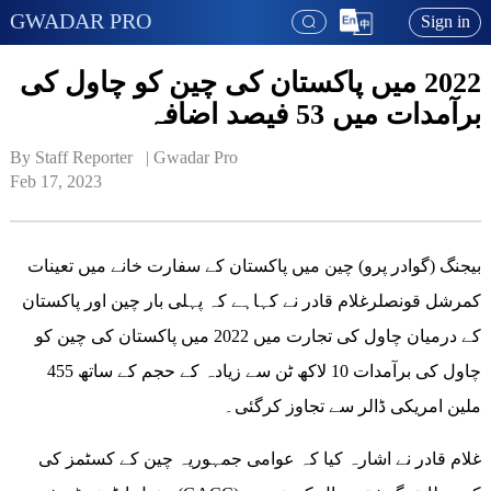
GWADAR PRO
Sign in
2022 میں پاکستان کی چین کو چاول کی
برآمدات میں 53 فیصد اضافہ
By Staff Reporter   | 
Gwadar Pro
Feb 17, 2023
بیجنگ (گوادر پرو) چین میں پاکستان کے سفارت خانے میں تعینات
کمرشل قونصلرغلام قادر نے کہاہے کہ پہلی بار چین اور پاکستان
کے درمیان چاول کی تجارت میں 2022 میں پاکستان کی چین کو
چاول کی برآمدات 10 لاکھ ٹن سے زیادہ کے حجم کے ساتھ 455
ملین امریکی ڈالر سے تجاوز کرگئی۔
غلام قادر نے اشارہ کیا کہ عوامی جمہوریہ چین کے کسٹمز کی