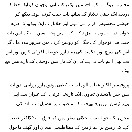
محترمہ پینگ نے کہا آج، میں ایک پاکستانی نوجوان کو ایک خط کے
ذریعے ایک چینی خلاباز کے ساتھ بات چیت کرتے ہوئے دیکھ کر
خوشی محسوس کر ر ہی ہوں اور خلاباز نے ایک ویڈیو کے ذریعے
جواب دیا، انہوں نے مزید کہا کہ انہیں پختہ یقین ہے کہ اس بات
چیت سے نوجوان کی جگہ کو روشن کرنے میں ضرور مدد ملے گی۔
اس کی سوچ اور حکمت کی بنیاد اور حوصلہ افزائی کریں اور اس
سے بھی اہم بات یہ ہے کہ ان کے دل میں دوستی کے بارے میں بیج
بوئے۔
پروفیسر ڈاکٹر عطیہ الوہاب نے ''طبی پودوں اور روایتی ادویات
میں چین پاکستان تعاون، ایک تاریخی ترقی'' کے عنوان سے اپنی
پریزنٹیشن میں بیج بھیجنے کے منصوبے پر تفصیل سے بات کی۔
بیجوں کے حوالے سے خلائی سفر میں کیا فرق ہے؟ ڈاکٹر عطیہ نے
کہا کہ زمین پر ہم زمین کے مقناطیسی میدان اور گھنے ماحول