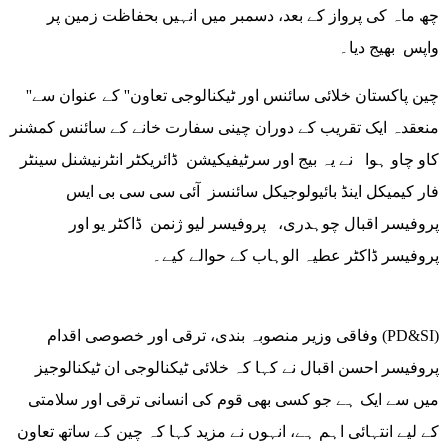
چھ ماہ کی پرواز کے بعد، دسمبر میں انہیں بحفاظت زمین پر
واپس بھیج دیا۔
''چین پاکستان خلائی سائنس اور ٹیکنالوجی تعاون'' کے عنوان سے
منعقدہ ایک تقریب کے دوران چینی سفارت خانے کے سائنس کمشنر
کاو چاو ہوا نے یہ بیج اور سرٹیفیکیشن ڈائریکٹر انٹرنیشنل سینٹر
فار کیمیکل اینڈ بائیولوجیکل سائنسز آئی سی سی بی ایس
پروفیسر اقبال چوہدری، پروفیسر لیو ژنمن ڈاکٹر یو اور
پروفیسر ڈاکٹر عطیہ الوہاب کے حوالے کیے۔
وفاقی وزیر منصوبہ بندی، ترقی اور خصوصی اقدام (PD&SI)
پروفیسر احسن اقبال نے کہا کہ خلائی ٹیکنالوجی ان ٹیکنالوجیز
میں سے ایک ہے جو کسی بھی قوم کی انسانی ترقی اور سلامتی
کے لیے انتہائی اہم ہے، انہوں نے مزید کہا کہ چین کے ساتھ تعاون