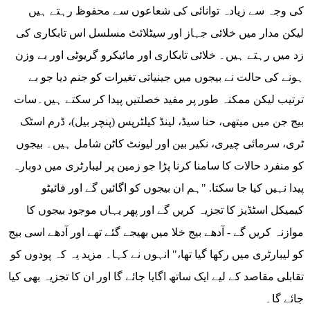
کی وجہ سے زیادہ توانائی کی شعاعوں سے محفوظ رہتے ہیں
لیکن مدار میں خلائی جہاز اور سیٹلائٹ مسلسل اس تابکاری کی
زد میں رہتے ہیں۔ خلائی تابکاری اور مائیکرو گریوٹی اور بے وزن
ہونے کی حالت نے بیجوں میں جینیاتی تغیرات کو جنم دیا جو بے
ترتیب لیکن ممکنہ طور پر مفید خصلتیں پیدا کر سکتے ہیں۔سات
بیج جن میں میتھی، حنا سیڈ، لینڈ کیلٹرپس (پنچر بیل)، ڈرم اسٹک
ٹری، سرمائی چیری، نکیر بین اور لیونٹ کاٹن شامل ہیں۔ بیجوں
کو منفرد حالات کا سامنا کرنا پڑا جو زمین پر لیبارٹری میں دوبارہ
پیدا نہیں کیا جا سکتا. "ہم ان بیجوں کو اگائیں گے اور فائیٹو
کیمیکل اسٹڈیز کا تجزیہ کریں گے اور پھر یہاں موجود بیجوں کا
موازنہ کریں گے - آدھے بیج خلا میں بھیجے گئے تھے اور آدھے اسی بیج
کو لیبارٹری میں رکھا گیا تھا،" انہوں نے کہا۔ مزید یہ کہ پودوں کو
تقابلی مقاصد کے لیے ایک ساتھ اگایا جائے گا اور ان کا تجزیہ بھی کیا
جائے گا۔