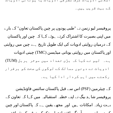
کے بہت قریب ہیں۔
پروفیسر لیو زنمن نے ''طبی پودوں پر چین پاکستان تعاون'' کے بارے
میں اپنی بصیرت کا اشتراک کرتے ہوئے کہا کہ چین اور پاکستان
کے درمیان روایتی ادویات کی ایک طویل تاریخ ہے، چین میں روایتی
چینی ادویات (TMC) اور پاکستان میں روایتی یونانی میڈیسن
(TUM) ہے۔ لیو نے کہا کہ بڑی تعداد میں موثر ہربل
ادویات نے دونوں ممالک کے لوگوں کی صحت کو برقرار
رکھنے میں اہم کردار ادا کیا ہے۔
اس سے قبل پاکستان سائنس فاؤنڈیشن (PSF) کے چیئرمین
پروفیسر شاہد بیگ نے اپنے خطبہ استقبالیہ میں کہا کہ تعاون کے
بہت زیادہ امکانات ہیں اور مجھے یقین ہے کہ پاکستان اور چین
کے درمیان یہ ہم آہنگی اقتصادی اور تکنیکی ترقی کے نئے افق