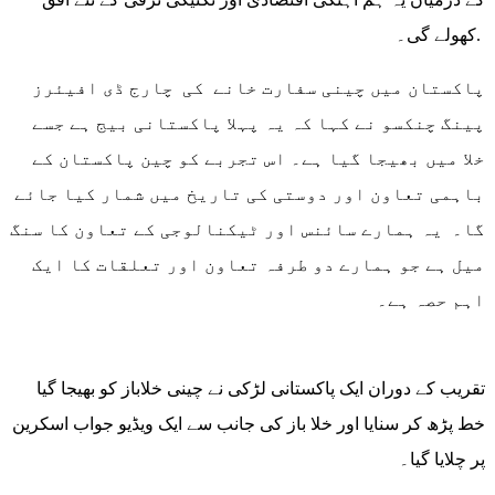
کھولے گی۔.
پاکستان میں چینی سفارت خانے کی چارج ڈی افیئرز
پینگ چنکسو نے کہا کہ یہ پہلا پاکستانی بیج ہے جسے
خلا میں بھیجا گیا ہے۔ اس تجربے کو چین پاکستان کے
باہمی تعاون اور دوستی کی تاریخ میں شمار کیا جائے
گا۔ یہ ہمارے سائنس اور ٹیکنالوجی کے تعاون کا سنگ
میل ہے جو ہمارے دو طرفہ تعاون اور تعلقات کا ایک
اہم حصہ ہے۔
تقریب کے دوران ایک پاکستانی لڑکی نے چینی خلاباز کو بھیجا گیا
خط پڑھ کر سنایا اور خلا باز کی جانب سے ایک ویڈیو جواب اسکرین
پر چلایا گیا۔