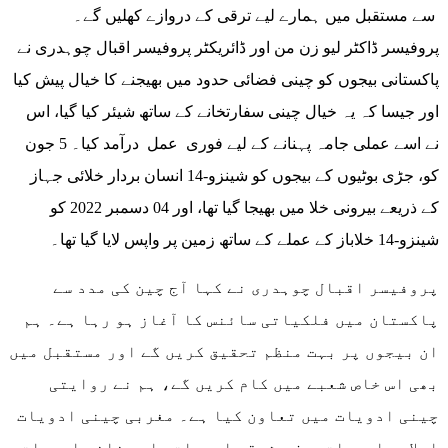
سے مستقبل میں ہمارے لیے ترقی کے دروازے کھلیں گے۔
پروفیسر ڈاکٹر لیو زن من اور ڈائریکٹر پروفیسر اقبال چوہدری نے
پاکستانی بیجوں کو چینی فضائی حدود میں بھیجنے کا خیال پیش کیا
اور جیسا کہ یہ خیال چینی سفارتخانے کے ساتھ شیئر کیا گیا، اس
نے اسے عملی جامہ پہنانے کے لیے فوری عمل درآمد کیا۔ 5 جون
کو، جڑی بوٹیوں کے بیجوں کو شینزو-14 انسان بردار خلائی جہاز
کے ذریعے بیرونی خلا میں بھیجا گیا تھا، اور 04 دسمبر 2022 کو
شینزو-14 خلاباز کے عملے کے ساتھ زمین پر واپس لایا گیا تھا۔
پروفیسر اقبال چوہدری نے کہا آج چین کی مدد سے
پاکستان میں فلکیاتی سائنس کا آغاز ہو رہا ہے۔ ہم
ان بیجوں پر بہت منظم تحقیق کریں گے اور مستقبل میں
بھی اس خاص شعبے میں کام کریں گے، ہم نے روایتی
چینی ادویات میں تعاون کیا ہے۔ مغربی چینی ادویات
اسلامی ادویات عرف مشرقی ادویات یا یونانی ادویات