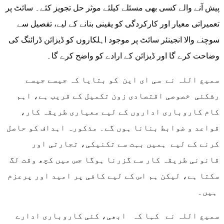
پیش آنے والے کسی بھی مسئلے کیلئے موثر حل تجویز کئے۔ سائٹ پر
تعمیراتی معیار اور کارکردگی کو یقینی بنانے کے لیے، تفصیل سے
سوچنے والا انجینئر سائٹ پر موجود اہلکاروں کو ڈیزائن ڈرائنگ کی
وضاحت کرے گا اور ڈیزائن کے ارادے کو واضح کرے گا۔
سمیع اللہ نے سی ای این کو بتایا کہ جیسے جیسے
رشکئی خصوصی اقتصادی زون تکمیل کے قریب ہے، اہم
کام کاروباری اداروں کے لیے معیاری طریقہ کار،
قواعد و ضوابط بنانا ہوں گے۔ مذکورہ اہداف کو حاصل
کرنے کے لیے ہمیں بہت سے تکنیکی، تجارتی اور
قانونی طریقہ کار سے گزرنا ہوگا جس میں کچھ وقت لگ
سکتا ہے، لیکن ہم اس کے لیے کافی پر امید اور پرعزم
ہیں۔
سمیع اللہ نے کہا کہ ابھی، کئی کاروباری ادارے