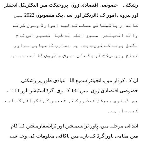
رشکئی خصوصی اقتصادی زون پروجیکٹ میں الیکٹریکل انجینئر
اور بیرونی امور کے ڈائریکٹر اور سی پیک منصوبوں 2022 میں
شاندار پاکستانی عملے کے لیے ایوارڈ وصول کرنے
والے انجینئر سمیع اللہ نے کہا تعمیراتی کام
مکمل ہونے کے قریب ہے۔ یہ ہماری کامیابی ہے اور
تمام پروجیکٹ ٹیم کے لیے جوش و خروش کا لمحہ ہے،۔
ان کے کردار میں، انجینئر سمیع اللہ بنیادی طور پر رشکئی
خصوصی اقتصادی زون میں 132 کے وی گرڈ اسٹیشن اور 11 کے
وی ڈسٹری بیوشن نیٹ ورک کی تعمیر کی نگرانی کے لیے
ذمہ دار ہے۔
ابتدائی مرحلے میں، پاور ٹرانسمیشن اور ٹرانسفارمیشن کے کام
میں مقامی پاور گرڈ کے بارے میں ناکافی معلومات کی وجہ سے