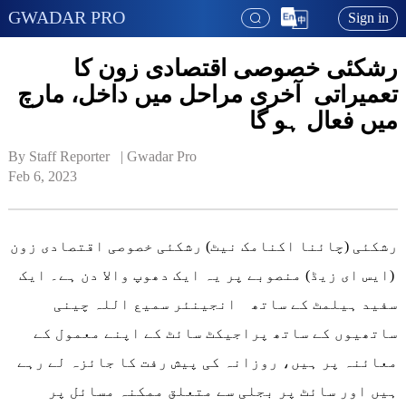
GWADAR PRO
Sign in
رشکئی خصوصی اقتصادی زون کا
تعمیراتی آخری مراحل میں داخل، مارچ
میں فعال ہو گا
By Staff Reporter   | 
Gwadar Pro
Feb 6, 2023
رشکئی (چائنا اکنامک نیٹ) رشکئی خصوصی اقتصادی زون
(ایس ای زیڈ) منصوبے پر یہ ایک دھوپ والا دن ہے۔ ایک
سفید ہیلمٹ کے ساتھ انجینئر سمیع اللہ چینی
ساتھیوں کے ساتھ پراجیکٹ سائٹ کے اپنے معمول کے
معائنہ پر ہیں، روزانہ کی پیش رفت کا جائزہ لے رہے
ہیں اور سائٹ پر بجلی سے متعلق ممکنہ مسائل پر