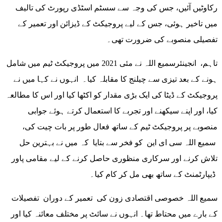
رکاوٹیں آئیں، جس کی وجہ سے سسٹم اسٹڈی رپورٹ کی تالیف
میں تاخیر ہوئی، جس کے لیے پروجیکٹ کے ڈیزائن اور تعمیر کے
تفصیلی منصوبے کی ضرورت تھی۔
تاہم، انجینئرسمیع اللہ نے مئی 2021 میں پروجیکٹ ٹیم میں شامل
ہونے کے بعد تیزی سے چیلنج کا مقابلہ کیا۔ انہوں نے کہا میں نے
پروجیکٹ کے ڈیٹا کی ایک بڑی مقدار کو اکٹھا کیا اور اس کا مطالعہ
کیا، اور اپنے سیکھنے اور تجربے کا استعمال کرتے ہوئے جوابی
منصوبے پر پروجیکٹ ٹیم کے ساتھ فعال طور پر بات چیت کی،
سمیع اللہ سی ای این کو فخر سے بتایا کہ میں نے بہترین حل
تلاش کرنے اور سرکاری منظوری حاصل کرنے کے لیے مقامی پاور
ڈیپارٹمنٹ کے ساتھ بھی مل کر کام کیا۔
سمیع اللہ خصوصی اقتصادی زون کی تعمیر کے دوران تفصیلات
کے بارے میں محتاط تھا۔ انہوں نے سائٹ پر مختلف معائنہ کیا اور