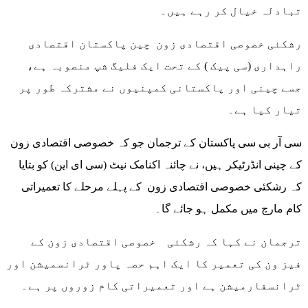
تبادلہ خیال کر رہے ہیں۔
رشکئی خصوصی اقتصادی زون چین پاکستان اقتصادی
راہداری (سی پیک ) کے تحت ایک فلیگ شپ منصوبہ ہے،
جسے چینی اور پاکستانی کمپنیوں نے مشترکہ طور پر
تیار کیا ہے۔
سی آر بی سی پاکستان کے ترجمان جو کہ خصوصی اقتصادی زون
کے چینی انڈرٹیکر ہیں، نے چائنہ اکنامک نیٹ (سی ای این) کو بتایا
کہ رشکئی خصوصی اقتصادی زون کے پہلے مرحلے کا تعمیراتی
کام مارچ میں مکمل ہو جائے گا۔
ترجمان نے کہا کہ رشکئی خصوصی اقتصادی زون کے
فیز ون کی تعمیر کا ایک اہم حصہ پاور ٹرانسمیشن اور
ٹرانسفارمیشن ہے اور تعمیراتی کام زوروں پر ہے۔