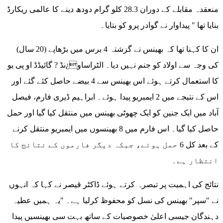
منعقدہ مقابلے کے دوران 28.3 کلو گرام دودھ دینے کا عالمی ریکارڈ
بنایا تھا " پیداوار نے گوادر پرو کو بتایا۔
ان کا کہنا تھا کہ بھینس نے گزشتہ 4 برس میں بڑھاپے (20 سال)
کی وجہ سے اولاد کو جنم نہیں دیا۔ الٹراساو¿نڈ ? گائیڈڈ او پی یو
کا استعمال کرتے ہوئے اس بھینس سے 4 بیضے حاصل کئے گئے اور
اس کے نتیجے میں 2 ایمبریو پیدا ہوئے۔ ابراہیم ڈیری فارم، فیصل
آباد میں ایک جنین کو ایک چھوٹی بھینس میں منتقل کیا گیا اور حمل
حاصل کیا گیا۔ اس فارم میں 8 بھینسوں میں ایمبریو منتقل کرنے
کے بعد کل 6 حمل ہوئے، جبکہ دیگر فارموں کے نتائج کا
انتظار ہے۔
نتائج کی اہمیت پر تبصرہ کرتے ہوئے ڈاکٹر قیصر نے کہا کہ انہوں
نے "سپر" بھینس کی نسل کو محفوظ کرلیا ہے۔ "یہ ہمیں عطیہ
دہندگان جیسی اعلیٰ خصوصیات کے ساتھ بہت سی بھینسیں پیدا