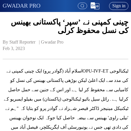
GWADAR PRO
Sign in
چینی کمپنی نے ’سپر‘ پاکستانی بھینس
کی نسل محفوظ کرلی
By Staff Reporter   | 
Gwadar Pro
Feb 3, 2023
اسلام آباد (گوادر پرو) ایک چینی کمپنی نےOPU-IVF-ET ٹیکنالوجی
کی مدد سے ایک اعلیٰ لیکن بوڑھی پاکستانی بھینس کی نسل کو
کامیابی سے محفوظ کر لیا ہے اور اس کے جنین سے حمل حاصل
کرلیا ہے۔رائل سیل بائیو ٹیکنالوجی (پاکستان) میں بفیلو ایمبریو کے
ٹیکنیکل مینیجر ڈاکٹر قیصر شہزاد نے گوادر پرو کو بتایا کہ "ہم نے
'نیلی راوی' بھینس سے بیضہ حاصل کیا جوکہ ایک نوجوان بھینس
کی دادی تھی جس نے یونیورسٹی آف ایگریکلچر، فیصل آباد میں