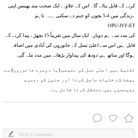
کرنے کے قابل بنائے گا۔ اس کے علاوہ، ایک صحت مند بھینس اپنی
زندگی میں 4-5 بچوں کو جنم دے سکتی ہے۔ تاہم،
OPU-IVF-ET
کی مدد سے ہم دوبارہ ایک سال میں تقریباً 15 بچھڑے پیدا کرنے کے
قابل ہیں اس سے اعلیٰ نسل کے جانوروں کی آبادی میں اضافہ
ہوگا اور ساتھ ہی دودھ کی پیداوار بڑھانے میں مدد ملے گی۔
تکنیک میں اعلیٰ نسل کی بھینس (یا دوسرے جانوروں) سے
بیضت کے خلیات حاصل کرنا اور جنین کو دوسری
بھینسوں میں منتقل کرنا شامل ہے۔