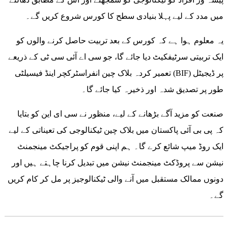
میں مدد کے لیے پہلا بنیادی سطح کا کورس شروع کریں گے۔
یہ معلوم ہوا ہے کہ کورس کے بعد تربیت حاصل کرنے والوں کو
ایک تربیتی سرٹیفکیٹ دیا جائے گا، جو سی اے آئی سی ٹی کے ذریعے
تعمیر کردہ بلاک چین انفراسٹرکچر اینڈ فیسیلٹی (BIF) پر ڈیجیٹل
طور پر تصدیق شدہ اور ذخیرہ کیا جائے گا۔
صنعت کو مزید آگے بڑھانے کے لیے، منظور نے سی ای این کو بتایا
کہ پی بی آئی پاکستان میں بلاک چین ٹیکنالوجی کی تعیناتی کے لیے
ایک روڈ میپ شائع کرے گا۔ ہم اپنی قوم کو پراجیکٹ مینجمنٹ
نیشن سے پروڈکٹ مینجمنٹ نیشن میں تبدیل کرنا چاہتے ہیں اور
دونوں ممالک مستقبل میں آنے والی ٹیکنالوجیز پر مل کر کام کریں
گے۔