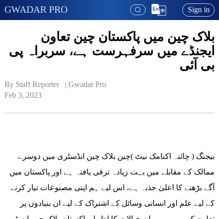
GWADAR PRO
Sign in
بلاک چین میں پاکستان چین تعاون
ایجنڈے میں سرفہرست ہے، سربراہ پی
بی آئی
By Staff Reporter   | 
Gwadar Pro
Feb 3, 2023
بیجنگ ( چائنہ اکنامک نیٹ )چین بلاک چین انڈسٹری میں دوسرے
ممالک کے مقابلے میں بہت زیادہ ترقی یافتہ ہے اور پاکستان میں
آگے بڑھنے کا اعلیٰ جذبہ ہے، اس لیے ہم اپنی مصنوعات تیار کرنے
کے لیے علم اور انسانی وسائل کے اشتراک کے لیے ان بنیادوں پر
تعاون کر رہے ہیں۔ان خیالات کا اظہار پاکستان بلاک چین انسٹی