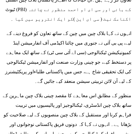
ٹیوٹ (PBI) کے بانی اور سی ای او احمد منظور نے چائنہ
اکنامک نیٹ ( سی ای این )کو ایک انٹرویو میں کیا ۔
انہوں نے کہا بلاک چین میں چین کے ساتھ تعاون کو فروغ دینے کے
لیے، پی بی آئی نے جنوری میں چائنا اکیڈمی آف انفارمیشن اینڈ
کمیونیکیشن ٹیکنالوجی (سی اے آئی سی ٹی) کے ساتھ ایک معاہدے
پر دستخط کیے، جو چینی وزارت صنعت اور انفارمیشن ٹیکنالوجی
کی ایک تحقیقی شاخ ہے، جس میں پاکستانی طلباءاور پریکٹیشنرز
کے لیے آن لائن تربیتی سیشن منعقد کیے جائیں گے۔
منظور کے مطابق اس معاہدے کا مقصد چینی بلاک چین ماہرین کے
ساتھ بلاک چین انڈسٹری، ٹیکنالوجیز اور پالیسیوں میں تربیت
فراہم کرنا اور مستقبل کے بلاک چین منصوبوں کے لیے صلاحیت کو
بڑھانا ہے۔ انہوں نے کہا کہ دونوں فریق پاکستانی نوجوانوں اور
پیشہ ور افراد کو ٹیکنالوجی کو سمجھنے اور اس کے مطابق ڈھالنے