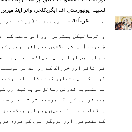
لسبیلہ یونیورسٹی آف ایگریکلچر، واٹر اینڈ میرین 
ہے یہ تقریباً 20 سالوں میں منظور شدہ دوسرا ایسا پروجیکٹ بھی ہے۔
طاس کے آبپاشی علاقوں میں اخراج میں کمی
سی آر ایس آر آئی اپنے پاکستانی ہم منص
توانائی اور خوراک کے روابط پر موسمیات
کرنے کے لیے تعاون کرنے کا ارادہ رکھتا 
یہ منصوبہ قدرتی وسائل کی پائیداری کو 
مدد فراہم کرے گا.موسمیاتی تبدیلی سے 
واقعات سے نمٹنے میں چین اور پاکستان 
کے منصوبوں اور پروگراموں کی فوری ضرو