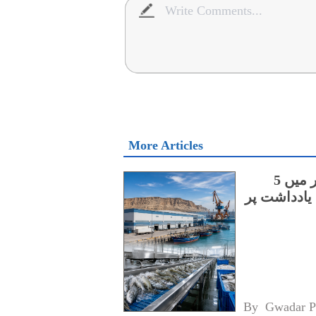
More Articles
چینی اور آسٹریلوی کمپنیوں کے درمیان گوادر میں 5
یادداشت پر
By 
Gwadar P