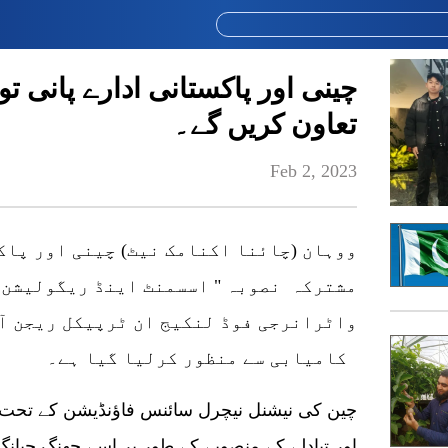
چینی اور پاکستانی ادارے پانی تو
تعاون کریں گے۔
Feb 2, 2023
ووہان (چائنا اکنامک نیٹ) چینی اور پاک
مشترکہ نصوبہ " اسسمنٹ اینڈ ریگولیشن م
واٹرانرجی فوڈ لنکیج ان ٹرپیکل ریجن آ
کامیابی سے منظور کرلیا گیا ہے۔
اور تبادلے کے منصوبے کے طور پر اسے چھنگ جیانگ