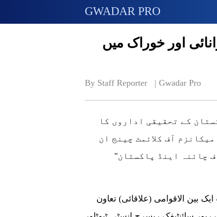
GWADAR PRO
انائی اور خوراک میں
By Staff Reporter   | 
Gwadar Pro
ستان کے تحقیقی اداروں کا
یکانزم آف کلائمٹ چینج ان
ف چائنہ اینڈ پاکستان"
چین کی نیشنل نیچرل سائنس فاؤنڈیشن کے تحت ایک بین الاقوامی (علاقائی) تعاون
 ریور سائنٹیفک ریسرچ انسٹی ٹیوٹاور