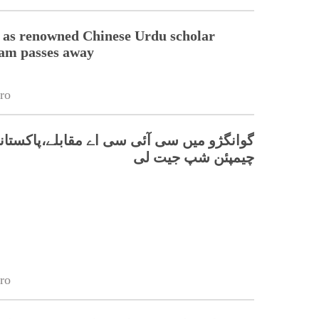
 as renowned Chinese Urdu scholar
lam passes away
ro
گوانگژو میں سی آئی سی اے مقابلے،پاکستانی
چیمپئن شپ جیت لی
ro