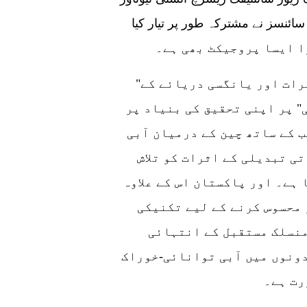
سائنسز نے مشترکہ طور پر تیار کیا
"واٹرسائیکل پیٹرنز اور آبی تحفظ کے اثرات اور یانگسی دریائے کے
" پر اپنی تحقیق کی بنیاد پر
ب کے ساتھ چین کے درمیان آبی
ی تبدیلی کے اثرات کو تلاش
ہے۔ اور پاکستان اس کے علاوہ
محسوس کرنے کے لیے تکنیکی
منسلک مستقبل کے انتہائی
دونوں میں آبی توانائی-خوراک
رت ہے۔