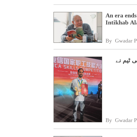
An era ends
Intikhab A
By 
Gwadar P
 ٹیم نے
By 
Gwadar P