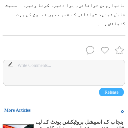
ہائیڈروجن توانائی، ہوا ذخیرہ کرنا وغیرہ سمیت
قابل تجدید توانائی کے شعبے میں تعاون کی بہت
گنجائش ہے ۔
Release
More Articles
پنجاب کے اسپیشل پروٹیکشن یونٹ کے لیے