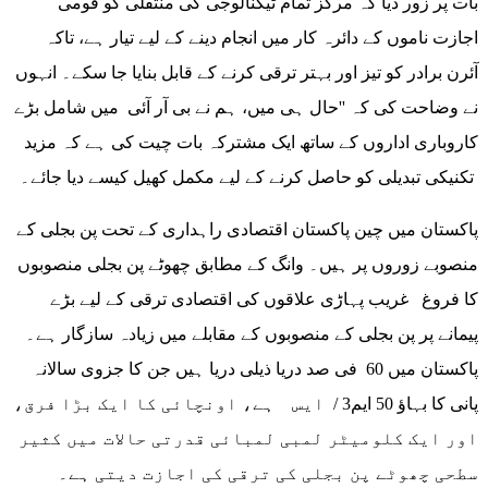
بات پر زور دیا کہ مرکز تمام ٹیکنالوجی کی منتقلی کو قومی
اجازت ناموں کے دائرہ کار میں انجام دینے کے لیے تیار ہے، تاکہ
آئرن برادر کو تیز اور بہتر ترقی کرنے کے قابل بنایا جا سکے۔ انہوں
نے وضاحت کی کہ ''حال ہی میں، ہم نے بی آر آئی میں شامل بڑے
کاروباری اداروں کے ساتھ ایک مشترکہ بات چیت کی ہے کہ مزید
تکنیکی تبدیلی کو حاصل کرنے کے لیے مکمل کھیل کیسے دیا جائے۔
پاکستان میں چین پاکستان اقتصادی راہداری کے تحت پن بجلی کے
منصوبے زوروں پر ہیں۔ وانگ کے مطابق چھوٹے پن بجلی منصوبوں
کا فروغ غریب پہاڑی علاقوں کی اقتصادی ترقی کے لیے بڑے
پیمانے پر پن بجلی کے منصوبوں کے مقابلے میں زیادہ سازگار ہے۔
پاکستان میں 60 فی صد دریا ذیلی دریا ہیں جن کا جزوی سالانہ
پانی کا بہاؤ 50 ایم3 / ایس ہے، اونچائی کا ایک بڑا فرق،
اور ایک کلومیٹر لمبی لمبائی قدرتی حالات میں کثیر
سطحی چھوٹے پن بجلی کی ترقی کی اجازت دیتی ہے۔