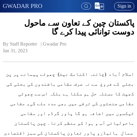
GWADAR PRO
Sign in
پاکستان چین کے تعاون سے ماحول
دوست توانائی پیدا کرے گا
By Staff Reporter   | 
Gwadar Pro
Jan 31, 2023
اسلام آباد (چائنہ اکنامک نیٹ) چھوٹے پیمانے پر پن
بجلی کے فروغ سے نہ صرف مقامی باشندوں کی بجلی کی
کھپت کا مسئلہ حل ہو سکتا ہے بلکہ اس سے چھوٹی
مقامی صنعتوں کی ترقی میں بھی مدد ملے گی، مقامی
ٹیکسوں میں اضافہ ہو گا پاور گرڈ، اور مقامی
ماحولیاتی آب و ہوا کو منظم کرنا۔ چین پاکستان
سمال ہائیڈرو پاور تعاون پاکستان کی سبز اقتصادی