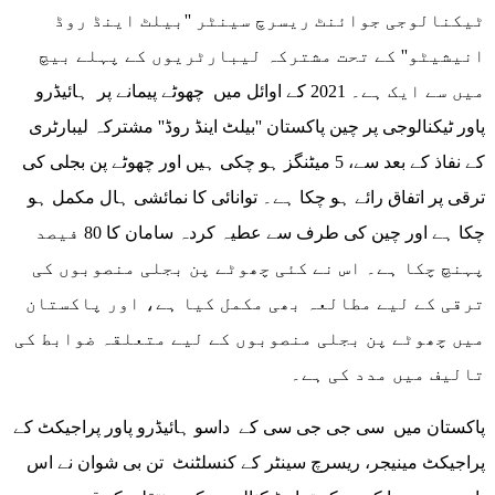
ٹیکنالوجی جوائنٹ ریسرچ سینٹر ''بیلٹ اینڈ روڈ
انیشیٹو'' کے تحت مشترکہ لیبارٹریوں کے پہلے بیچ
میں سے ایک ہے۔ 2021 کے اوائل میں چھوٹے پیمانے پر ہائیڈرو
پاور ٹیکنالوجی پر چین پاکستان ''بیلٹ اینڈ روڈ'' مشترکہ لیبارٹری
کے نفاذ کے بعد سے، 5 میٹنگز ہو چکی ہیں اور چھوٹے پن بجلی کی
ترقی پر اتفاق رائے ہو چکا ہے۔ توانائی کا نمائشی ہال مکمل ہو
چکا ہے اور چین کی طرف سے عطیہ کردہ سامان کا 80 فیصد
پہنچ چکا ہے۔ اس نے کئی چھوٹے پن بجلی منصوبوں کی
ترقی کے لیے مطالعہ بھی مکمل کیا ہے، اور پاکستان
میں چھوٹے پن بجلی منصوبوں کے لیے متعلقہ ضوابط کی
تالیف میں مدد کی ہے۔
پاکستان میں سی جی جی سی کے داسو ہائیڈرو پاور پراجیکٹ کے
پراجیکٹ مینیجر، ریسرچ سینٹر کے کنسلٹنٹ تن بی شوان نے اس