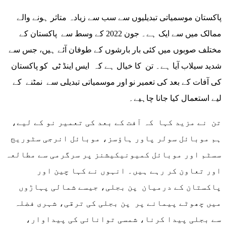
پاکستان موسمیاتی تبدیلیوں سے سب سے زیادہ متاثر ہونے والے
ممالک میں سے ایک ہے۔ جون 2022 کے وسط سے پاکستان کے
مختلف صوبوں میں کئی بار بارشوں کے طوفان آئے ہیں، جس سے
شدید سیلاب آیا ہے۔ تن کا خیال ہے کہ ایس اینڈ ٹی کو پاکستان
کی آفات کے بعد کی تعمیر نو اور موسمیاتی تبدیلی سے نمٹنے کے
لیے استعمال کیا جانا چاہیے۔
تن نے مزید کہا کہ آفت کے بعد کی تعمیر نو کے لیے،
ہم موبائل سولر پاور ہاؤسز، موبائل انرجی سٹوریج
سسٹم اور موبائل کمیونیکیشنز پر سرگرمی سے مطالعہ
اور تعاون کر رہے ہیں۔ انہوں نے کہا چین اور
پاکستان کے درمیان پن بجلی، جیسے شمالی پہاڑوں
میں چھوٹے پیمانے پر پن بجلی کی ترقی، شہری فضلہ
سے بجلی پیدا کرنا، شمسی توانائی کی پیداوار،