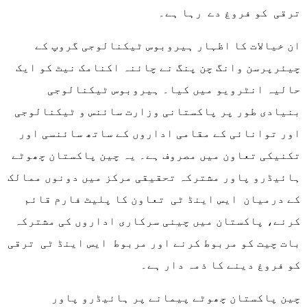
ترقی کو فروغ دے رہا ہے۔
ان خیالات کا اظہار ہیروبوس ٹیکنالوجی گروپ کے
چیئرپرسن وانگ چن پنگ نے چائنہ اکنامک نیٹ کو ایک
حالیہ انٹرویو میں کیا۔ ہیروبوس ٹیکنالوجی
بنیادی طور پر پاکستانی وزارت سائنس و ٹیکنالوجی
اور توانائی کے مقامی اداروں کے ساتھ سائنسی اور
تکنیکی تعاون میں مصروف ہے۔ یہ چین پاکستان چھوٹے
ہائیڈرو پاور مشترکہ تحقیقی مرکز میں دونوں ممالک
کے درمیان ایس اینڈ ٹی تعاون کا پلیٹ فارم قائم
کرنے، پاکستان میں چینی سرکاری اداروں کی مشترکہ
بات چیت کو مربوط کرنے اور مربوط ایس اینڈ ٹی ترقی
کو فروغ دینے کا ذمہ دار ہے۔
چین پاکستان چھوٹے پیمانے پر ہائیڈرو پاور