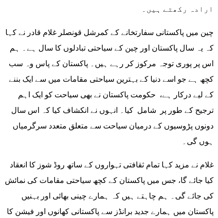
ارادہ رکھتے ہیں۔
چین میں پاکستانی سفارتخانے کے کمرشل قونصلر غلام قادر نے کہا
کہ یہ سال پاکستان اور چین کے سیاحتی تبادلوں کا سال ہے۔ ہم
اس پر پوری توجہ مرکوز کر رہے ہیں۔ پاکستان کے پاس وہ سب
کچھ ہے جو اسے دنیا کے بہترین سیاحتی مقامات میں سے ایک بننے
کے لیے درکار ہے، حکومت پاکستان نے بھی سیاحت کو ایک اہم
ترجیح کے طور پر شامل کیا۔ انہوں نے انکشاف کیا کہ اس سال
دونوں پڑوسیوں کے درمیان سیاحت سے متعلق متعدد سرگرمیاں
ہوں گی۔
غلام نے مزید کہا تمام ثقافتی تہواروں کے ساتھ روڈ شوز کا انعقاد
کیا جائے گا، جس میں پاکستان کے کچھ سیاحتی مقامات کی نمائش
کی جائے گی۔ ہم چاہتے ہیں کہ ہمارے چینی بھائی اور بہنیں
پاکستان میں ہمارے جدید برانڈز سے پاکستانی کھانوں اور فیشن کا