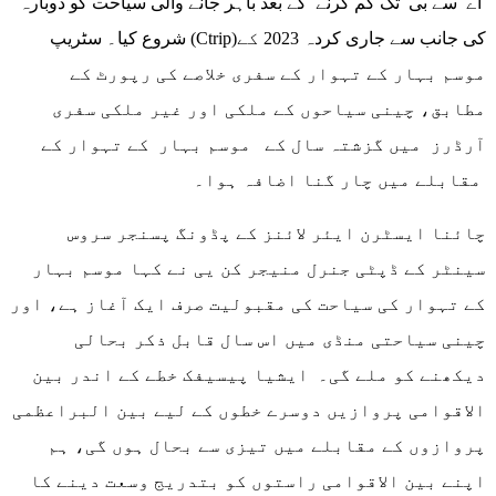
اے سے بی تک کم کرنے کے بعد باہر جانے والی سیاحت کو دوبارہ
شروع کیا۔ سٹریپ (Ctrip)کی جانب سے جاری کردہ 2023 کے
موسم بہار کے تہوار کے سفری خلاصے کی رپورٹ کے
مطابق، چینی سیاحوں کے ملکی اور غیر ملکی سفری
آرڈرز میں گزشتہ سال کے موسم بہار کے تہوار کے
مقابلے میں چار گنا اضافہ ہوا۔
چائنا ایسٹرن ایئر لائنز کے پڈونگ پسنجر سروس
سینٹر کے ڈپٹی جنرل منیجر کن یی نے کہا موسم بہار
کے تہوار کی سیاحت کی مقبولیت صرف ایک آغاز ہے، اور
چینی سیاحتی منڈی میں اس سال قابل ذکر بحالی
دیکھنے کو ملے گی۔ ایشیا پیسیفک خطے کے اندر بین
الاقوامی پروازیں دوسرے خطوں کے لیے بین البراعظمی
پروازوں کے مقابلے میں تیزی سے بحال ہوں گی، ہم
اپنے بین الاقوامی راستوں کو بتدریج وسعت دینے کا