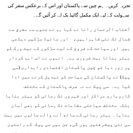
تجربہ کریں۔ ہم چین سے پاکستان اور اس کے برعکس سفر کی
سہولت کے لیے ایک مکمل گائیڈ بک لے کر آئیں گے۔
آفتاب الرحمان رانا نے کہا ہم نے جنوب سے مشرق سے
شمال تک نئی شاہراہیں، اور سائیڈ سڑکیں دیکھی
ہیں اور سیاحت کے فروغ کے لیے سڑکوں کے نیٹ ورک کو
بہتر بنانا بہت ضروری ہے۔ انہوں نے اس اہم کردار
پر زور دیا جو چین پاکستان اقتصادی راہداری (سی
پیک) نے پاکستان کی سیاحت کو تبدیل کرنے میں ادا
کیا ہے۔ سی پیک نے نہ صرف پاکستان کے مختلف
کاروباری مراکز اور شہروں تک رسائی کو بہتر بنایا
بلکہ مختلف سیاحتی مقامات تک رسائی کو بھی آسان
بنایا۔ بہتر رسائی کے ساتھ آنے والے سالوں میں بہت
سی نئی پیشرفتیں ہوں گی، جن میں سی پیک کے راستوں