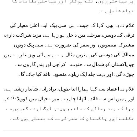
پر سیاحتی زون، نئے ہوٹلز اور سیاحتی مقامات کا
قیام شامل ہے۔
غلام نے یہ بھی کہا کہ جیسے ہی سی پیک اپنے اعلیٰ معیار کی
ترقی کے دوسرے مرحلے میں داخل ہو رہا ہے، مزید شراکت داری،
مشترکہ منصوبوں اور سفر کی ضرورت ہے۔ سی پیک دونوں
ممالک کی دوستی کی بہترین مثال ہے۔ ہم ہائی ویز بنا رہے ہیں
جو پاکستان کو شمال سے جنوب، کراچی اور بندرگاہوں سے
جوڑے گی، اور بہت جلد ایک ریلوے منصوبہ نافذ کیا جائے گا۔
غلام نے اعتماد سے کہا ہمارا اتنا طویل، برادرانہ، شاندار رشتہ ہے،
اور ہمیں اس سے فائدہ اٹھانا چاہیے۔ میرے خیال میں کوویڈ 19 کی
وبا کے بعد بحالی کے ساتھ، چینی لوگ اپنے گھروں سے
نکلنے اور پاکستان کا سفر کرنے کے منتظر ہوں گے ۔