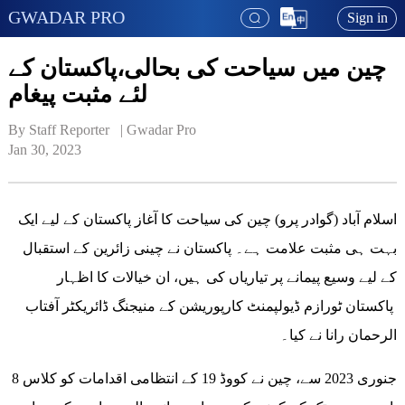
GWADAR PRO
Sign in
چین میں سیاحت کی بحالی،پاکستان کے
لئے مثبت پیغام
By Staff Reporter   | 
Gwadar Pro
Jan 30, 2023
اسلام آباد (گوادر پرو) چین کی سیاحت کا آغاز پاکستان کے لیے ایک
بہت ہی مثبت علامت ہے۔ پاکستان نے چینی زائرین کے استقبال
کے لیے وسیع پیمانے پر تیاریاں کی ہیں، ان خیالات کا اظہار
پاکستان ٹورازم ڈیولپمنٹ کارپوریشن کے منیجنگ ڈائریکٹر آفتاب
الرحمان رانا نے کیا۔
8 جنوری 2023 سے، چین نے کووڈ 19 کے انتظامی اقدامات کو کلاس