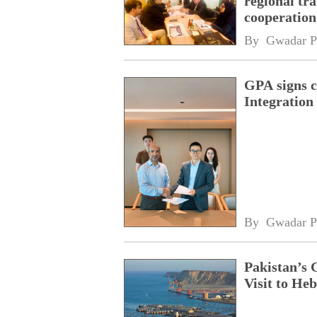
regional tr
cooperatio
network
By 
Gwadar P
GPA signs 
Integratio
By 
Gwadar P
Pakistan’s 
Visit to Heb