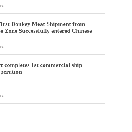
ro
First Donkey Meat Shipment from
 Zone Successfully entered Chinese
ro
 completes 1st commercial ship
peration
ro