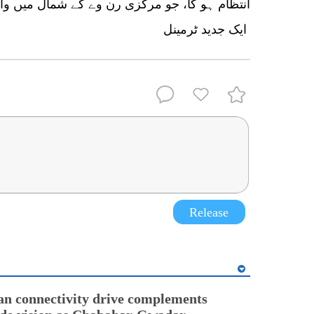
انتظام ہو گا، جو مرکزی رن وے کے شمال میں واق
ایک جدید ٹرمینل
Release
an connectivity drive complements