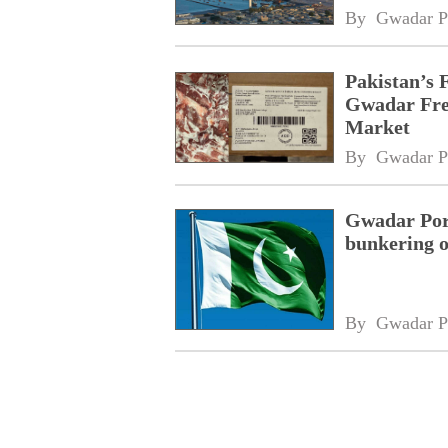
By 
Gwadar P
Pakistan’s 
Gwadar Free
Market
By 
Gwadar P
Gwadar Port
bunkering o
By 
Gwadar P