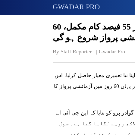
GWADAR PRO
نیو گوادر انٹرنیشنل ایئرپورٹ پر 55 فیصد کام مکمل، 60
ئشی پرواز شروع ہو گی
By Staff Reporter   | 
Gwadar Pro
پنا نیا تعمیری معیار حاصل کرلیا، اس
کا کثیر سطح کا 55 فیصد کام مکمل ہوچکا ہے اور یہاں 60 روز میں آزمائشی پرواز کا
وادر پرو کو بتایا کہ این جی آئی اے
تعمیر پرلاگت کا تخمینہ 51 ارب 28 کروڑ 40 لاکھ روپے لگایا گیا ہے۔ سول
ا کمیونیکیشن کنسٹرکشن