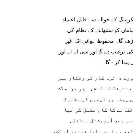
ننگ کے حوالے سے قابل اعتماد
ان کو سنبھالنے کے نظام کی
بڑھے گا۔ محفوظ ہوائی اڈہ غیر
ی ترغیب دے گا اور سی اے اے اور
 پیدا کرے گا۔
ورے دائرہ کار کی رفتار میں
نئرنگ کا کام، اور مواصلات
 پیشہ ور ٹیموں کی مشترکہ
گانے کا کام مکمل کر لیا
سی وے، آپریشنل بلڈنگ،
م، پی ٹی سی ایل فائبر آپٹک،