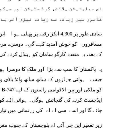
ڈی سیلینیشن پلانٹ، گرڈ سٹیشن اور سیکو
کاموں میں زیادہ سے زیادہ تیزی آئی ہے۔
بنیادی طور پر 4,300 ایکڑ رقبے پر پھ
مسافروں کو خوش آمدید کہے گی۔ دوسرے مرحلے
کے بعد، یہ متعدد کارگو سامان کو ہینڈل کرنے کی
یہ پاکستان کا سب سے بڑا اور ملک کا دوسرا ہوا
ایڈجسٹ کرنے کی گنجائش ہوگی۔ ہوائی اڈے کو ا
جائے گا اور اسے سی اے اے کی رہنمائی میں تیار ک
زیر تعمیر این جی آئی اے بلوچستان کے جنوب مغ