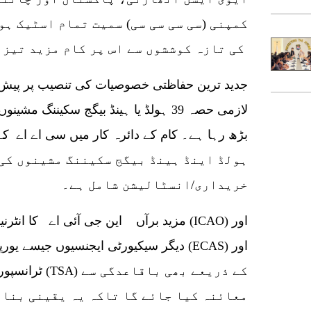
کمپنی (سی سی سی سی) سمیت تمام اسٹیک ہ
کی تازہ کوششوں سے اس پر کام مزید تیز کیا جارہا ہے۔
لازمی حصہ 39 ہولڈ یا ہینڈ بیگج سکینن
بڑھ رہا ہے۔ کام کے دائرہ کار میں سی اے اے 
خریداری/انسٹالیشن شامل ہے۔
مزید برآں این جی آئی اے کا انٹرنیشنل س
دیگر سیکیورٹی ایجنسیوں جیسے یورپی سٹی
ٹرانسپورٹیشن س
معائنہ کیا جائے گا تاکہ یہ یقینی بنای