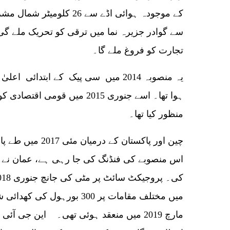
کے موجودہ ہوائی اڈے سے 26 
سے گوادر جزیرہ نما میں ترقی کو تحریک ملے گی 
تجارت کو فروغ ملے گا۔
یہ منصوبہ 2014 میں سی پیک کے ابتدائ
ہوا تھا۔ اسے جنوری 2015 میں قو
منظور کیا تھا۔
چین اور پاکستان کے
اس منصوبے کی فنڈنگ کی جا رہی ہے، عمان نے 
میں مختلف مقامات پر 300 بورہ
مارچ 2019 میں منعقد ہوئی تھی۔ این جی آئ