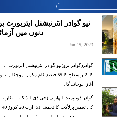
دنوں میں آزما
Jan 15, 2023
گوادر(گوادر پرو)نیو گوادر انٹرنیشنل ائرپورٹ نے ا
آغاز ہوجائے گا۔
گوادر ڈویلپمنٹ اتھارٹی (جی ڈی اے) کے اہلکار نے گ
کی 
ایوی ایشن اتھارٹی، پاکستان اور چائن