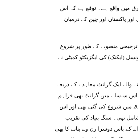
کلومیٹر شمال مشرق میں واقع ہے۔ توقع ہے کہ اس
اور پاکستان اور چین کے درمیان
ی اعلیٰ ترجیحی منصوبے کے طور پر شروع
می اقتصادی کونسل (ایکنک) کی ایگزیکٹو کمیٹی نے
 درمیان مئی 2017 میں طے پانے والے ایک گرانٹ معاہدے کے ذریعے
اس سلسلے میں گرانٹ بھی فراہم
کی۔ پروجیکٹ سائٹ پر مٹی کی جانچ جنوری 2018 میں شروع کی گئی تھی اور اس
ول کی کھدائی شامل تھی۔ سنگ بنیاد کی تقریب
ی اے کے پاس دوسرا رن وے بنانے کا بھی