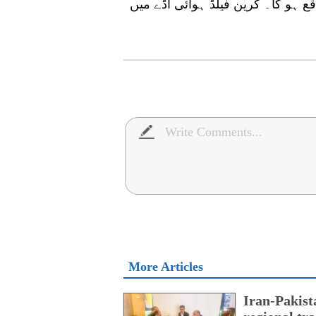
ع ہو گا۔ گرین فیلڈ ہوائی اڈے میں
More Articles
Iran-Pakist