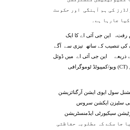
ولڈرز کی ہم آہنگی اور حکومت
جدید ترین حفاظتی خصوصیات کی تنصیب پر پیش رفت، این جی آئی اے کا ایک
گ مشینوں کی تنصیب کے ساتھ تیزی سے آگے
کے ذریعے این جی آئی اے میں ڈوئل
ویو/کمپیوٹڈ ٹوموگرافی (CT) ہولڈ اینڈ ہینڈ بیگج سکیننگ مشینوں کی
ول ایوی ایشن آرگنائزیشن (ICAO) اور
زن ایکشن سروس (ECAS) اور
یکیورٹی ایڈمنسٹریشن (TSA) کے ذریعے بھی باقاعدگی سے
ا جا سکے کہ مطلوبہ حفاظتی