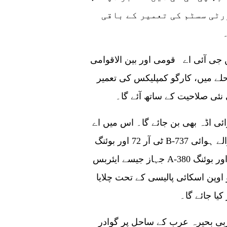
رٹی سسٹم کی تعمیر کے باقی
یلی ہو ا این جی آئی اے قومی اور بین الاقوامی
 میں، کارگو کمپلیکس کی تعمیر
 نئی صلاحیت کے ساتھ آئے گا۔
ئی اڈہ بھی بن جائے گا۔ اس میں اے
ٹی آر 72 اور بوئنگ B-737 جیسے ہوائی جہازوں کے ساتھ ساتھ وائڈ باڈی والے ہوائی
جہاز جیسے ایئربس A-380 اور بوئنگ B-747 کو ملکی اور بین الاقوامی راستوں کے لیے
وپن اسکائی پالیسی کے تحت چلایا
یا جائے گا۔
ربی بحیرہ عرب کے ساحل پر گوادر