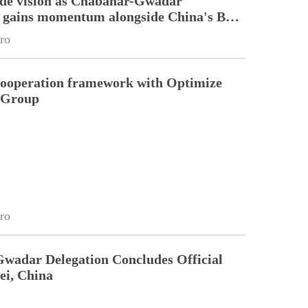
ade vision as Chabahar-Gwadar
n gains momentum alongside China's BRI
ro
cooperation framework with Optimize
n Group
ro
Gwadar Delegation Concludes Official
ei, China