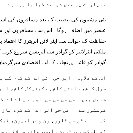
معیارات پر عمل درآمد کیا جا رہا ہے۔
نئی مشینوں کی تنصیب کے بعد مسافروں کی اسکری
عنصر میں اضافہ ہوگا۔ اس سے مسافروں اور سام
حفاظت کے حوالے سے ایئر لائن آپریٹرز کا اعتماد 
ملکی ایئرلائنز کو گوادر سے آپریشن شروع کرنے ک
گوادر کو فائدہ پہنچانے کے لیے اقتصادی سرگرمیاں
اس کے علاوہ این جی آئی اے کے کام کے پ
سول کام، ساختی کام، مکینیکل کام، انجی
شامل ہیں۔ سی سی سی سی اور سی اے اے کی
کوششوں سے این جی آئی اے کے گرد باڑ ل
گیا۔ اے ٹی سی ٹاور، رن وے، ایپرن، ٹیک
کمپلیکس رجسٹریشن آفس، واٹر سپلائی سسٹ