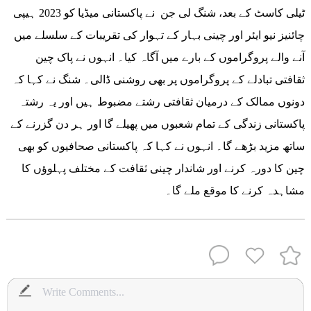
ٹیلی کاسٹ کے بعد، شنگ لی جن نے پاکستانی میڈیا کو 2023 ہیپی
چائنیز نیو ایئر اور چینی بہار کے تہوار کی تقریبات کے سلسلے میں
آنے والے پروگراموں کے بارے میں آگاہ کیا۔ انہوں نے پاک چین
ثقافتی تبادلے کے پروگراموں پر بھی روشنی ڈالی۔ شنگ نے کہا کہ
دونوں ممالک کے درمیان ثقافتی رشتے مضبوط ہیں اور یہ رشتہ
پاکستانی زندگی کے تمام شعبوں میں پھیلے گا اور ہر دن گزرنے کے
ساتھ مزید بڑھے گا۔ انہوں نے کہا کہ پاکستانی صحافیوں کو بھی
چین کا دورہ کرنے اور شاندار چینی ثقافت کے مختلف پہلوؤں کا
مشاہدہ کرنے کا موقع ملے گا۔