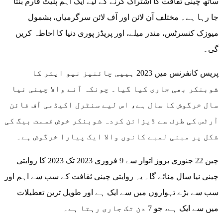
ساتھ چینی ثقافت کا اشتراک کرنے کے لیے ایک اہم پلیٹ فارم بنتا
جا رہا ہے۔ مختلف آن لائن اور آف لائن سرگرمیاں، بشمول
میوزک کنسرٹس، مندر میلے، اور پریڈز پوری دنیا کا احاطہ کریں
گی۔
پریس کانفرنس میں 2023 ہیپی چائنیز نیو ایئر کا
شوبنکر بھی جاری کیا گیا۔ چونکہ آنے والا چینی نیا
سال خرگوش کا سال ہے، اس لیے سنٹرل اکیڈمی آف فائن
آرٹس کی طرف سے ڈیزائن کردہ شوبنکر خوش قسمت بیگ کی
شکل پر مبنی لمبے کانوں والا ایک پیارا خرگوش ہے۔
چین 22 جنوری بروز اتوار سے 9 فروری 2023 تک 2023 کا روایتی
چینی نیا سال منائے گا۔ یہ روایتی چینی ثقافت کے سب سے اہم اور
سب سے بڑے تہواروں میں سے ایک ہے اور طویل ترین تعطیلات
میں سے ایک ہے، جو 7 دن تک جاری رہتا ہے۔