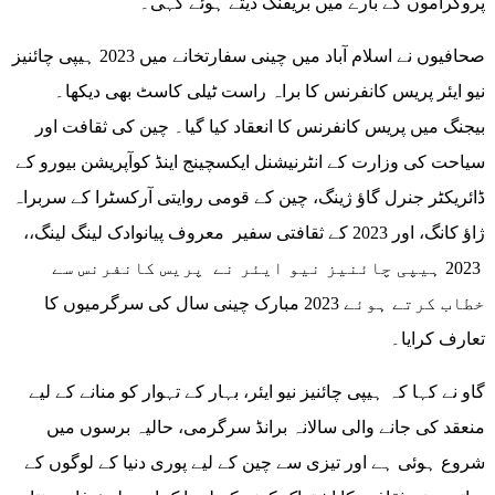
پروگراموں کے بارے میں بریفنگ دیتے ہوئے کہی۔
صحافیوں نے اسلام آباد میں چینی سفارتخانے میں 2023 ہیپی چائنیز
نیو ایئر پریس کانفرنس کا براہ راست ٹیلی کاسٹ بھی دیکھا۔
بیجنگ میں پریس کانفرنس کا انعقاد کیا گیا۔ چین کی ثقافت اور
سیاحت کی وزارت کے انٹرنیشنل ایکسچینج اینڈ کوآپریشن بیورو کے
ڈائریکٹر جنرل گاؤ ژینگ، چین کے قومی روایتی آرکسٹرا کے سربراہ
ژاؤ کانگ، اور 2023 کے ثقافتی سفیر معروف پیانوادک لینگ لینگ،،
2023 ہیپی چائنیز نیو ایئر نے پریس کانفرنس سے
خطاب کرتے ہوئے 2023 مبارک چینی سال کی سرگرمیوں کا
تعارف کرایا۔
گاو نے کہا کہ ہیپی چائنیز نیو ایئر، بہار کے تہوار کو منانے کے لیے
منعقد کی جانے والی سالانہ برانڈ سرگرمی، حالیہ برسوں میں
شروع ہوئی ہے اور تیزی سے چین کے لیے پوری دنیا کے لوگوں کے