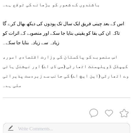
باشندوں کے شعور کو بڑھانے کی توقع ہے۔
اس کے بعد چینی فریق ایک سال تک پودوں کی دیکھ بھال کرے گا
تاکہ ان کی بقا کو یقینی بنایا جا سکے اور منصوبے کے اثرات کو
زیادہ سے زیادہ بنایا جا سکے۔
اس منصوبے کو پاکستان کی وزارت اقتصادی امور،
کیپٹل ڈویلپمنٹ اتھارٹی (سی ڈی اے) اور نیشنل ہائی
وے اتھارٹی (این ایچ اے) کی جانب سے زبردست پذیرائی
ملی ہے۔