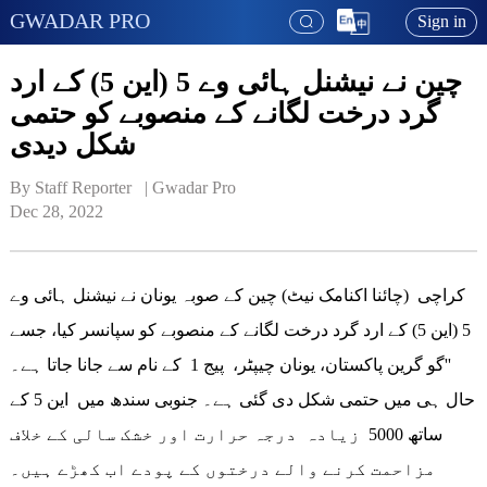
GWADAR PRO
Sign in
چین نے نیشنل ہائی وے 5 (این 5) کے ارد
گرد درخت لگانے کے منصوبے کو حتمی
شکل دیدی
By Staff Reporter   | 
Gwadar Pro
Dec 28, 2022
کراچی (چائنا اکنامک نیٹ) چین کے صوبہ یونان نے نیشنل ہائی وے
5 (این 5) کے ارد گرد درخت لگانے کے منصوبے کو سپانسر کیا، جسے
''گو گرین پاکستان، یونان چیپٹر، پیج 1 کے نام سے جانا جاتا ہے۔
حال ہی میں حتمی شکل دی گئی ہے۔ جنوبی سندھ میں این 5 کے
ساتھ 5000 زیادہ درجہ حرارت اور خشک سالی کے خلاف
مزاحمت کرنے والے درختوں کے پودے اب کھڑے ہیں۔