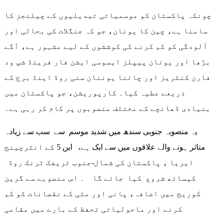
چونکہ پاکستان کو موسمیاتی تبدیلیوں کے چیلنجز کا
سامنا ہے، چین کا یونان، جو کہ جنگلات کی بحالی اور
آلودگی کو کم کرنے کی کوششوں کے لیے مشہور ہے، آگے
بڑھا اور یونان پیپلز ایسوسی ایشن فار فرینڈ شپ ود
فارن کنٹریز اور چائنا یوننان سنی روڈ اینڈ برج کے
ذریعے عطیہ کیا۔ کارپوریشن، جو پاکستان میں
بنیادی ڈھانچے کے مختلف منصوبوں پر کام کر رہی ہے۔
یہ منصوبہ جنوبی سندھ میں شدید موسم سے سب سے زیادہ
متاثر ہونے والے علاقوں میں سے ایک ہے، این 5 کے انٹرچینج
ایریا ، پاکستان کی شمال-جنوب ٹریفک ٹرنک روڈ
کیساتھ شروع کیا جائے گا ۔ اس منصوبے سے گرین
کوریج میں اضافہ، پانی اور مٹی کے نقصانات کو کم
کرنے اور ماحولیاتی تحفظ کے بارے میں مقامی