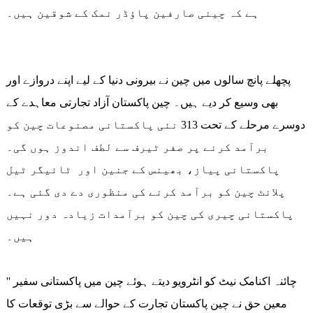
ہے کہ چینی صارفین پاؤڈر نمک کے شوقین ہیں۔
پچھلے پانچ سالوں میں چین نے بیرونی دنیا کے لیے اپنے دروازے اور
بھی وسیع کر دیے ہیں۔ چین پاکستان آزاد تجارتی معاہدے کے
دوسرے مرحلے کے تحت 313 نئی پاکستانی مصنوعات چین کو
برآمد کرنے پر صفر ٹیرف سے لطف اندوز ہوں گی۔
پاکستانی پیاز، بھینس کے جنین اور ٹائیگر ٹیل
پلانٹ چین کو برآمد کرنے کی منظوری دے دی گئی ہے۔
پاکستانی چیری کی چین کو برآمدات زیادہ دور نہیں
ہیں۔
'' چائنہ اکنامک نیٹ کو انٹرویو دیتے ہوئے چین میں پاکستانی سفیر
معین حق نے چین پاکستان تجارت کے حوالے سے بڑی توقعات کا