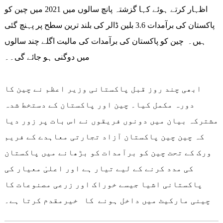
اظہار کرتے ہوئے کہا گزشتہ پانچ سالوں میں 2021 میں چین کو
پاکستان کی برآمدات 3.6 بلین ڈالر کی بلند ترین سطح پر پہنچ گئی
ہیں۔ چین کو پاکستان کی برآمدات کی مالیت اگلے چند سالوں
میں دوگنی ہو جائے گی۔۔
ابھی چند روز قبل پاکستانی وزیر اعظم نے چین کا
دورہ مکمل کیا۔ چین اور پاکستان کے دستخط شدہ
مشترکہ بیان میں دونوں فریقوں نے اس بات پر زور دیا
کہ چین چین پاکستان آزاد تجارتی معاہدے کے فریم
ورک کے تحت چین کو برآمدات کو بڑھانے میں پاکستان
کی مدد کرنے کے لیے تیار ہے اور اعلیٰ معیار کی
پاکستانی اشیا جیسے خوراک اور زرعی مصنوعات کا
چینی مارکیٹ میں داخل ہونے کا خیرمقدم کرتا ہے۔