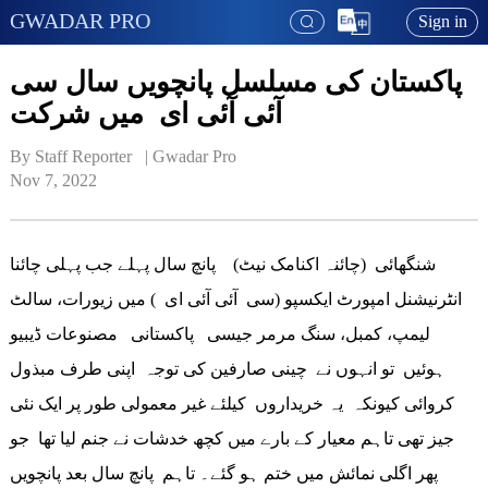
GWADAR PRO
Sign in
پاکستان کی مسلسل پانچویں سال سی
آئی آئی ای میں شرکت
By Staff Reporter   | 
Gwadar Pro
Nov 7, 2022
شنگھائی (چائنہ اکنامک نیٹ) پانچ سال پہلے جب پہلی چائنا
انٹرنیشنل امپورٹ ایکسپو (سی آئی آئی ای ) میں زیورات، سالٹ
لیمپ، کمبل، سنگ مرمر جیسی پاکستانی مصنوعات ڈیبیو
ہوئیں تو انہوں نے چینی صارفین کی توجہ اپنی طرف مبذول
کروائی کیونکہ یہ خریداروں کیلئے غیر معمولی طور پر ایک نئی
جیز تھی تاہم معیار کے بارے میں کچھ خدشات نے جنم لیا تھا جو
پھر اگلی نمائش میں ختم ہو گئے۔ تاہم پانچ سال بعد پانچویں