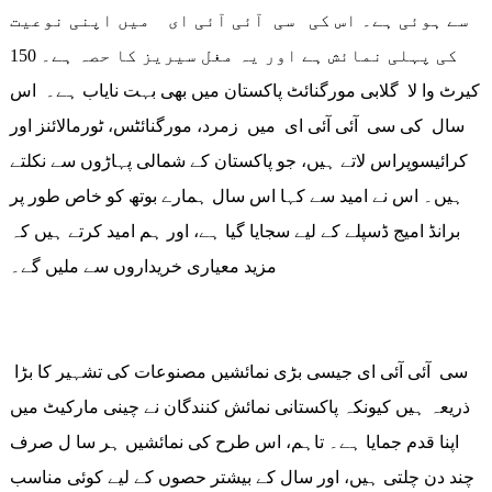
سے ہوئی ہے۔ اس کی سی آئی آئی ای میں اپنی نوعیت
کی پہلی نمائش ہے اور یہ مغل سیریز کا حصہ ہے۔ 150
کیرٹ وا لا گلابی مورگنائٹ پاکستان میں بھی بہت نایاب ہے۔ اس
سال کی سی آئی آئی ای میں زمرد، مورگنائٹس، ٹورمالائنز اور
کرائیسوپراس لاتے ہیں، جو پاکستان کے شمالی پہاڑوں سے نکلتے
ہیں۔ اس نے امید سے کہا اس سال ہمارے بوتھ کو خاص طور پر
برانڈ امیج ڈسپلے کے لیے سجایا گیا ہے، اور ہم امید کرتے ہیں کہ
مزید معیاری خریداروں سے ملیں گے۔
سی آئی آئی ای جیسی بڑی نمائشیں مصنوعات کی تشہیر کا بڑا
ذریعہ ہیں کیونکہ پاکستانی نمائش کنندگان نے چینی مارکیٹ میں
اپنا قدم جمایا ہے۔ تاہم، اس طرح کی نمائشیں ہر سا ل صرف
چند دن چلتی ہیں، اور سال کے بیشتر حصوں کے لیے کوئی مناسب