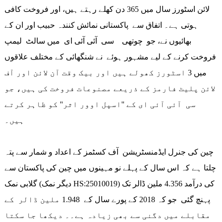
لائن اسٹورز سال میں 365 دن کھلے رہتے ہیں، اور فروخت کافی
ہوتی ہے۔ اتفاق سے پاکستانی نمائش کنندہ حبیب اور ان کے
بھائیوں نے، جو چوتھی سی آئی آئی ای میں سالٹ لیمپ
فروخت کرنے کے لیے مشہور ہوئے نے شنگھائی کے مختلف علاقوں
میں 3 اسٹورز کھولے ہیں اور بیک وقت آن لائن اور آف
لائن پلیٹ فارمز کے ذریعے مصنوعات فروخت کی ہیں، جو
سی آئی آئی ای کے ''اسپل اوور اثر'' کو ظاہر کرتے
ہیں۔
چین کی جنرل ایڈمنسٹریشن آف کسٹمز کے اعداد و شمار سے پتہ
چلتا ہے کہ اس سال کے پہلے نو مہینوں میں چین کی پاکستان سے
گلابی نمک (دیگر نمک HS:25010019) کی درآمد 4.356 ملین ڈالر تک
پہنچ گئی جو کہ 2018 کے پورے سال کے 1.948 ملین ڈالر کے
مقابلے میں دگنی سے بھی زیادہ ہے۔۔ دیکھا جا سکتا