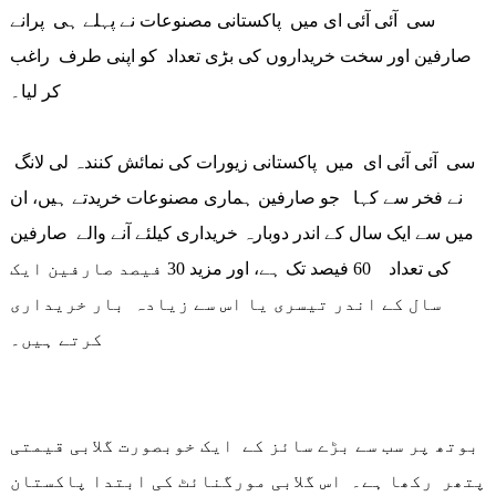
سی آئی آئی ای میں پاکستانی مصنوعات نے پہلے ہی پرانے
صارفین اور سخت خریداروں کی بڑی تعداد کو اپنی طرف راغب
کر لیا۔
سی آئی آئی ای میں پاکستانی زیورات کی نمائش کنندہ لی لانگ
نے فخر سے کہا جو صارفین ہماری مصنوعات خریدتے ہیں، ان
میں سے ایک سال کے اندر دوبارہ خریداری کیلئے آنے والے صارفین
کی تعداد 60 فیصد تک ہے، اور مزید 30 فیصد صارفین ایک
سال کے اندر تیسری یا اس سے زیادہ بار خریداری
کرتے ہیں۔
بوتھ پر سب سے بڑے سائز کے ایک خوبصورت گلابی قیمتی
پتھر رکھا ہے۔ اس گلابی مورگنائٹ کی ابتدا پاکستان