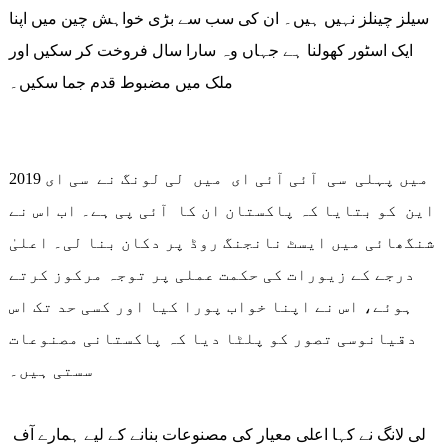
سیلز چینلز نہیں ہیں۔ ان کی سب سے بڑی خواہش چین میں اپنا
ایک اسٹور کھولنا ہے جہاں وہ سارا سال فروخت کر سکیں اور
ملک میں مضبوط قدم جما سکیں۔
2019 میں پہلی سی آئی آئی ای میں لی لونگ نے سی ای
این کو بتایا کہ پاکستان ان کا آئی پی ہے۔ اب اس نے
شنگھائی میں ایسٹ نانجنگ روڈ پر دکان بنا لی۔ اعلیٰ
درجے کے زیورات کی حکمت عملی پر توجہ مرکوز کرتے
ہوئے، اس نے اپنا خواب پورا کیا اور کسی حد تک اس
دقیانوسی تصور کو پلٹا دیا کہ پاکستانی مصنوعات
سستی ہیں۔
لی لانگ نے کہا اعلی معیار کی مصنوعات بنانے کے لیے ہمارے آف