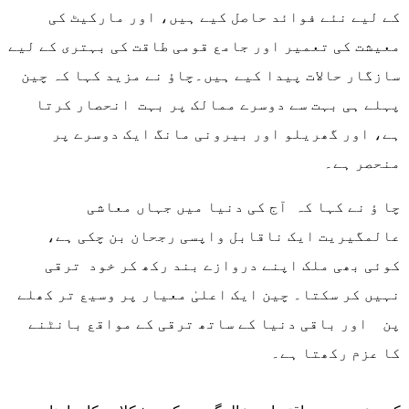
کے لیے نئے فوائد حاصل کیے ہیں، اور مارکیٹ کی
معیشت کی تعمیر اور جامع قومی طاقت کی بہتری کے لیے
سازگار حالات پیدا کیے ہیں۔چاؤ نے مزید کہا کہ چین
پہلے ہی بہت سے دوسرے ممالک پر بہت انحصار کرتا
ہے، اور گھریلو اور بیرونی مانگ ایک دوسرے پر
منحصر ہے۔
چا ؤ نے کہا کہ آج کی دنیا میں جہاں معاشی
عالمگیریت ایک ناقابل واپسی رجحان بن چکی ہے،
کوئی بھی ملک اپنے دروازے بند رکھ کر خود ترقی
نہیں کر سکتا۔ چین ایک اعلیٰ معیار پر وسیع تر کھلے
پن اور باقی دنیا کے ساتھ ترقی کے مواقع بانٹنے
کا عزم رکھتا ہے۔