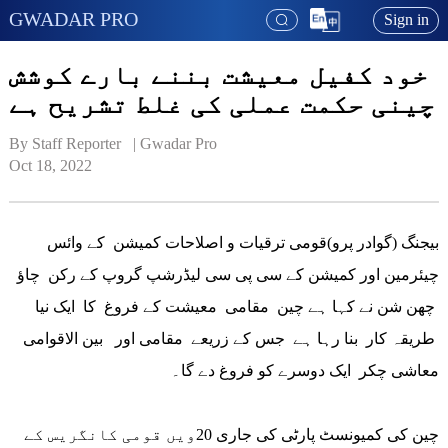
GWADAR PRO
Sign in
خود کفیل معیشت بننے بارے کوشش
چینی حکمت عملی کی غلط تشریح ہے
By Staff Reporter   | 
Gwadar Pro
Oct 18, 2022
بیجنگ (گوادر پرو)قومی ترقیات و اصلاحات کمیشن کے وائس
چیئرمین اور کمیشن کے سی پی سی لیڈرشپ گروپ کے رکن چاؤ
چھن شن نے کہا ہے چین مقامی معیشت کے فروغ کا ایک نیا
طریقہ کار بنا رہا ہے جس کے زریعے مقامی اور بین الاقوامی
معاشی چکر ایک دوسرے کو فروغ دے گا۔
چین کی کمیونسٹ پارٹی کی جاری 20ویں قومی کانگریس کے