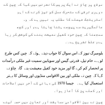
موقع پر چاؤ نے ایک پریس کانفرنس میں کہا کہ چین کے
دوہری ترقی کے متحرک عمل کو تیز کرنے کے اہم
اسٹریٹجک فیصلے کا مطلب یہ نہیں ہے کہ وہ
عالمگیریت سے پیچھے ہٹنا چاہتا ہے، اور کچھ
سمجھنا کہ چین خود کفیل معیشت بننے کی کوشش کر رہا
ہے، غلط تشریح ہے۔۔
بلومبرگ نیوز کے اس سوال کا جواب دیتے ہوئے کہ چین کس طرح
لوہے، خام تیل، قدرتی گیس اور سویابین سمیت غیر ملکی درآمدات
پر انحصار کم کرے گا اور مزید خود کفیل معیشت بنے گا، چاؤ نے
کہا کہ چین نے ملکی اور بین الاقوامی منڈیوں اور وسائل کا بہتر
استعمال کیا ہے۔ جیسا 1970 کی دہائی کے آخر میں اصلاحات
اور کھلے پن کا آغاز ہوا۔
چین نے بین الاقوامی مسابقت اور تعاون میں حصہ لینے