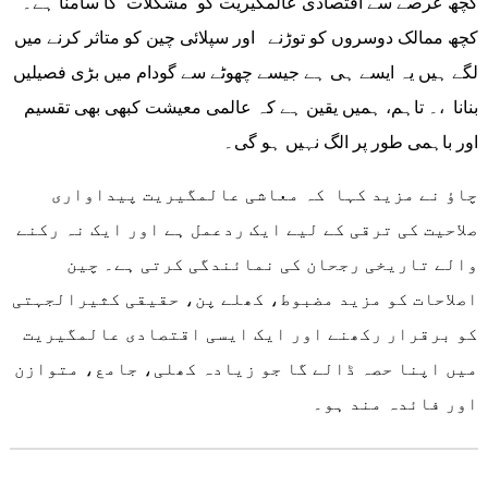
کچھ عرصے سے اقتصادی عالمگیریت کو مشکلات کا سامنا ہے۔
کچھ ممالک دوسروں کو توڑنے اور سپلائی چین کو متاثر کرنے میں
لگے ہیں یہ ایسے ہی ہے جیسے چھوٹے سے گودام میں بڑی فصیلیں
بنانا ،۔ تاہم، ہمیں یقین ہے کہ عالمی معیشت کبھی بھی تقسیم
اور باہمی طور پر الگ نہیں ہو گی۔
چاؤ نے مزید کہا کہ معاشی عالمگیریت پیداواری
صلاحیت کی ترقی کے لیے ایک ردعمل ہے اور ایک نہ رکنے
والے تاریخی رجحان کی نمائندگی کرتی ہے۔ چین
اصلاحات کو مزید مضبوط، کھلے پن، حقیقی کثیرالجہتی
کو برقرار رکھنے اور ایک ایسی اقتصادی عالمگیریت
میں اپنا حصہ ڈالے گا جو زیادہ کھلی، جامع، متوازن
اور فائدہ مند ہو۔