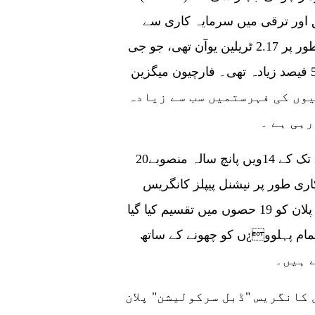
 اور ترقی میں سرمایہ کاری سے
منسوب کیا جا سکتا ہے، جو 2019 میں مجموعی طور پر 2.17 ٹریلین یوآن تھی، جو جی
ڈی پی کا 2.19 فیصد اور 2015 کے مقابلے میں 56.3 فیصد زیادہ تھی۔ فارچیون میگزین
ائع کردہ دنیا کی ٹاپ 500 کمپنیوں کی فہرستمیں سب سے زیادہ
رہی ہے ۔
20ویں سی پی سی نیشنل کانگریس 2021 سے 2025 تک کے 14ویں پانچ سالہ منصوبے
ی طور پر نیشنل پیپلز کانگریس
(این پی سی) نے 11 مارچ 2021 کو توثیق کی ہے۔ پلان کو 19 حصوں میں تقسیم کیا گیا
 کے تمام پہلوو¿ں کو چھونے کے ساتھ
سی پی سی نیشنل کانگریس "ڈبل سرکولیشن" پلان