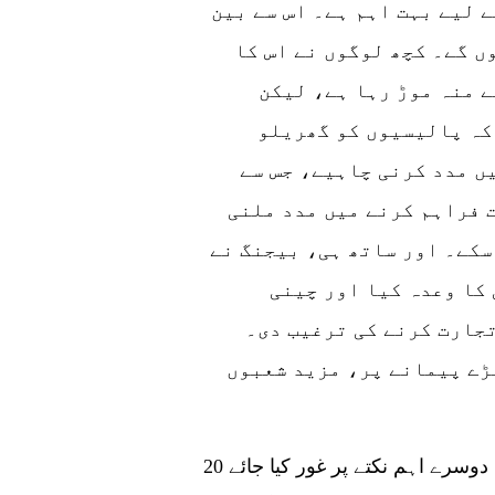
 لیے بہت اہم ہے۔ اس سے بین
ں گے۔ کچھ لوگوں نے اس کا
ے منہ موڑ رہا ہے، لیکن
کہ پالیسیوں کو گھریلو
ں مدد کرنی چاہیے، جس سے
ت فراہم کرنے میں مدد ملنی
سکے۔ اور ساتھ ہی، بیجنگ نے
کا وعدہ کیا اور چینی
جارت کرنے کی ترغیب دی۔
بڑے پیمانے پر، مزید شعبوں
20 ویں سی پی سی نیشنل کانگریس کے دوران جس دوسرے اہم نکتے پر غور کیا جائے