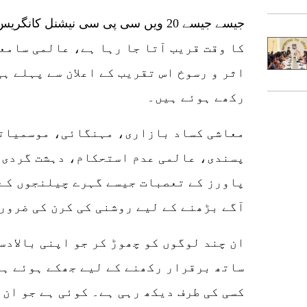
کا وقت قریب آتا جا رہا ہے، عالمی سامعی
اثر و رسوخ اس تقریب کے اعلان سے پہلے ہ
رکھے ہوئے ہیں۔
معاشی کساد بازاری، مہنگائی، موسمیات
پسندی، عالمی عدم استحکام، دہشت گردی،
پاورز کے تعصبات جیسے گہرے چیلنجوں کے 
آگے بڑھنے کے لیے روشنی کی کرن کی ضرور
ان چند لوگوں کو چھوڑ کر جو اپنی بالادس
ساتھ برقرار رکھنے کے لیے جھکے ہوئے ہی
کسی کی طرف دیکھ رہی ہے۔ کوئی ہے جو ان 