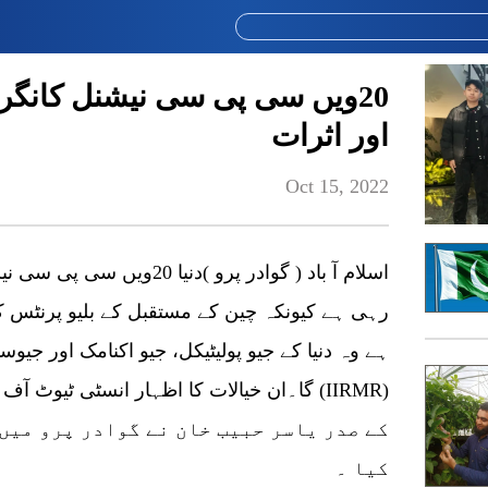
20ویں سی پی سی نیشنل کانگر
اور اثرات
Oct 15, 2022
اسلام آ باد ( گوادر پرو )دن
رہی ہے کیونکہ چین کے مستقبل کے بلیو پرنٹس کے
ہے وہ دنیا کے جیو پولیٹیکل، جیو اکنامک اور جیو
گا۔ان خیالات کا اظہار انسٹی ٹیوٹ آف انٹرنی
کے صدر یاسر حبیب خان نے گوادر پرو میں
کیا ۔