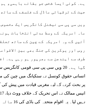
ہے۔ کوئی ایسا شخص جو بقائے باہمی، ہم 
جیت کے ترقیاتی ماڈل کے فلسفے کے ساتھ 
ماہ امریکہ کے وسط مدتی انتخابات ہونے 
آئیں گے وہ امریکہ کے چین کے ساتھ تعلق
روس اور یوکرین کی جنگ بھی بین الاقوامی
طرف سے ایندھن سے بھرپور ہو رہی ہے۔ اف
انسانی حقوق کونسل نے سنکیانگ میں چین کی مب
پر بحث کرنے کے لیے مغربی قیادت میں پیش کی گ
نہیں لیا۔ یہ 