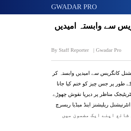
GWADAR PRO
یس سے وابستہ امیدیں
By Staff Reporter   | 
Gwadar Pro
یا 20ویں سی پی سی نیشنل کانگریس سے امیدیں وابستہ کر
 طور پر جس چیز کو ختم کیا جانا
سٹریٹیجک مناظر پر دیرپا نقوش چھوڑے
شنل ریلیشنز اینڈ میڈیا ریسرچ (IIRMR)
 شائع اپنے ایک مضمون میں