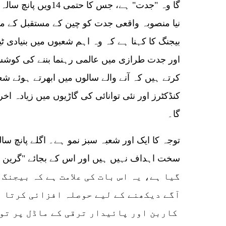
نیا منصوبہ واقعی جدت کو چین کے مستقبل کے م
بیجنگ کا کہنا ہے کہ وہ اہم شعبوں میں بنیادی ٹ
اور جدت طرازی میں عالمی رہنما بننے کی کوش
کرتے ہیں کہ آنے والے سالوں میں ابھرتے ہوئے شع
کنڈکٹرز اور نئی توانائی کی گاڑیوں میں زیادہ اخر
گا۔
گیا ہے، یہ اس بات کی علامت ہے کہ بیجنگ 
آگے دیکھنے کے لیے حوصلہ افزائی کرتا ر
کاربن اور پائیدار ترقی کے ماڈل پر توجہ مرکوز کرتا ہے۔