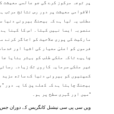
پر توجہ مرکوز کرے گی جو عالمی معیشت کے
الاقوامی معیشت پر دور رس نتائج مرتب ہو
مطلب یہ لیا ہے کہ بیجنگ بیرونی دنیا س
منصوبہ ایسا نہیں کہتا۔ اس کا کہنا ہے 
مارکیٹ کی پوری صلاحیت کو اجاگر کرنے می
فرموں کو اعلیٰ معیار کی اشیا اور خدما
چاہیے تاکہ ملکی طلب کو بہتر بنایا جا 
غیر ملکی سرمایہ کاروں تک زیادہ رسائی 
کمپنیوں کو بیرونی دنیا کے ساتھ مزید ت
بیجنگ چاہتا ہے کہ کھلے پن کا یہ دور "
میں اور گہری سطح پر ہو۔"