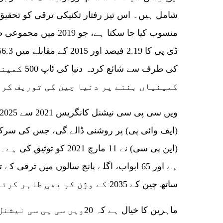
شامل ہیں۔ اس تیز رفتار تکنیکی ترقی کو تحقیق
کی طرف سے ش
کمپنیاں بننے پر دنیا چین کی توریف کر 
(ایف وائی پی) پر روشنی ڈالے گی، جس کی سرکار
ہے اور 65 ابواب، اگلے پانچ سالوں میں ترقی
ساتھ چین کے 2035 کے وژن کو بھی ظاہر کرتے ہیں۔
ماہرین کا خیال ہے کہ 20ویں 