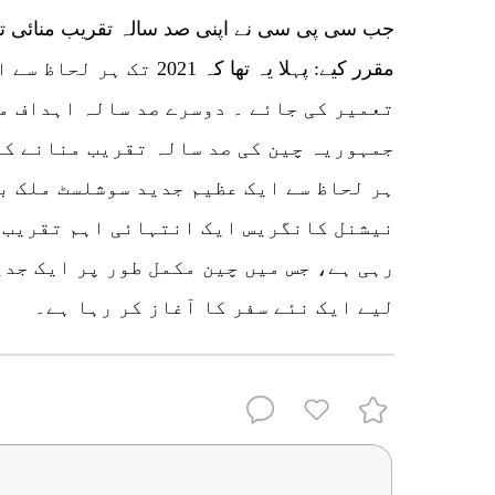
جب سی پی سی نے اپنی صد سالہ تقریب منائی ت
مقرر کیے: پہلا یہ تھا کہ 1
تعمیر کی جائے ۔ دوسرے صد سالہ اہداف م
جمہوریہ چین کی صد سالہ تقریب منانے کے 
نیشنل کانگریس ایک انتہائی اہم تقریب ہ
رہی ہے، جس میں چین مکمل طور پر ایک جدی
لیے ایک نئے سفر کا آغاز کر رہا ہے۔