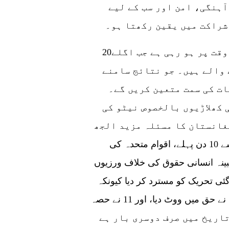
آہنگی، امن اور سب کے لیے
شراکت میں یقین رکھتا ہو۔
20ویں سی پی سی نیشنل کانگریس ایک مخصوص وقت پر ہو رہی ہے جب اگلے
والے ہیں۔ جو نتائج سامنے
ات کی سمت متعین کریں گے۔
 کھلاڑیوں بالخصوص نیٹو کی
غانستان کا مسئلہ مزید الجھ
گیا ہے۔ 20 ویں سی پی سی قومی کانگریس سے 10 دن پہلے، اقوام متحدہ کی
ینہ انسانی حقوق کی خلاف ورزیوں
ئی تحریک کو مسترد کر دیا کیونکہ
انیس ممالک نے اس تحریک کے خلاف ووٹ دیا، 17 نے حق میں ووٹ دیا، اور 11 نے حصہ
اقوام متحدہ کی باڈی کی 16 سالہ تاریخ میں صرف دوسری بار ہے