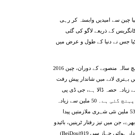
 چین سے امیدیں وابستہ کر رہی
ی نیشنل کانگریس کے ذریعے لاگو کی گئی
یا جس نے دنیا کے طول و عرض میں
2016 سے 2020 تک سی پی سی کے زیرانتظام 13ویں پانچ سالہ منصوبے کے دوران، چین
ں بہتری لانے میں شاندار پیش رفت
ی اقتصادی نمو میں 30 فیصد سے زیادہ حصہ ڈالا ہے، جی ڈی پی
تقریباً 100 ٹریلین یوآن (14.9 ٹریلین ڈالر) تک پہنچ گئی ہے۔ 50 ملین سے زیادہ
لوگوں کو غربت سے نجات دلائی گئی ہے، اور 53.78 ملین نئی شہری ملازمتیں پیدا
رے، جن میں تیز رفتار ٹرینیں، بائیدو
(BeiDou)نیویگیشن سیٹلائٹ سسٹم اورڈومیسٹک مسافر بردار ہوائی جہاز سی 919