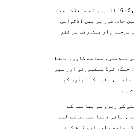
جیسے جیسے 20 ویں سی پی سی نیشنل کانگریس کے 16 اکتوبر کو منعقد ہونے
ن خاص طور پر بین الاقوامی
ی مرحلہ وار پیش رفت پر نظر
ی تبدیلی، سیاست کاری، تحفظ
 جنگ، فوڈ سیکیورٹی اور سپر
سامنے، دنیا کے لوگوں کو
ت ہے۔
تی کو زیرو سم بیانیہ کے
ں، باقی دنیا قیادت کے لیے
کے ساتھ بطور ٹیم کام کرتا