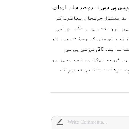
وسی پی سی نے دو صد سالہ اہداف
202 تک ہر لحاظ سے ایک معتدل خوشحال معاشرے کی
یں اہم نکتہ یہ ہے کہ عوامی
لیے اس صدی کے وسط تک چین کو
ہر لحاظ سے ایک عظیم جدید سوشلسٹ ملک بنانا ہے۔ 20ویں سی پی سی
و گی جو ایک اہم لمحے میں ہو
د سوشلسٹ ملک کی تعمیر کے