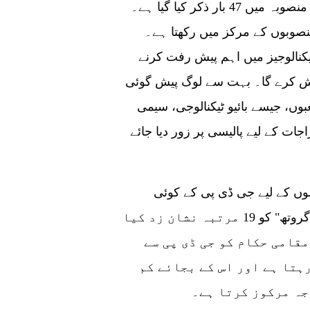
گا وہ "جدت" ہے، جس کا حتمی 14ویں پانچ سالہ منصوبہ میں 47 بار ذکر کیا گیا ہے۔
نصوبوں کے مرکز میں رکھتا ہے۔
یکنالوجیز میں اہم پیش رفت کرنے
ش کرے گا۔ بہت سے لوگ پیش گوئی
بوں، جیسے بائیو ٹیکنالوجی، سیمی
اجات کے لیے پالیسی پر زور دیا جائے
توجہ کا ایک اور شعبہ سبز نمو ہے۔ اگلے پانچ سالوں کے لیے جی ڈی پی کے کوئی
سخت اہداف نہیں ہیں اور اس کے بجائے "گرین گروتھ" کو 19 مرتبہ نشان زد کیا
مقامی حکام کو جی ڈی پی سے
ہتا ہے اور اس کے بجائے کم