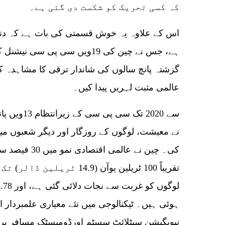
کہ کسی تحریک کو شکست دی گئی ہے۔
اس کے علاوہ یہ خوش قسمتی کی بات ہے کہ دنیا
ہے، جس نے چین کی 19ویں سی پی س
گزشتہ پانچ سالوں کی شاندار ترقی کا مشاہدہ ک
عالمی مثبت لہریں پیدا کیں۔
نے معیشت، لوگوں کے روزگار اور دیگر شعبوں می
کی۔ چین نے عالم
ہوئی ہیں۔ ٹیکنالوجی میں نئے معیاری علمبردار ابھ