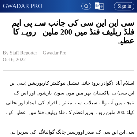
GWADAR PRO
Sign in
سی این این سی کی جانب سے پی ایم
فلڈ ریلیف فنڈ میں 200 ملین روپے کا
عطیہ
By Staff Reporter   | 
Gwadar Pro
Oct 6, 2022
اسلام آباد (گوادر پرو) چائنہ نیشنل نیوکلیئر کارپوریشن (سی این
این سی) نے پاکستان بھر میں مون سون بارشوں اور اس کے
نتیجے میں آنے والے سیلاب سے متاثر ہ افراد کی امداد اور بحالی
کیلئے200 ملین روپے وزیراعظم کے فلڈ ریلیف فنڈ میں عطیہ کیے۔
سی این این سی کے صدر اوورسیز چانگ گوالیانگ کی سربراہی