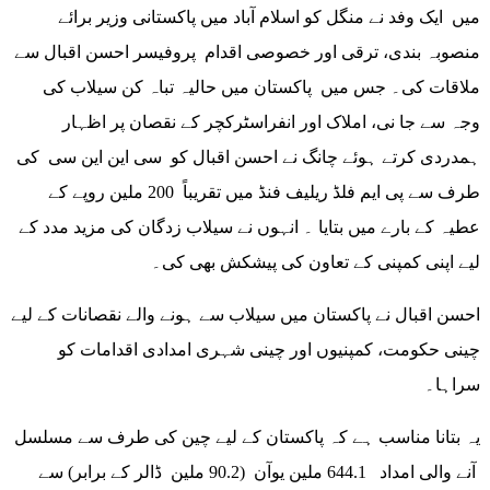
میں ایک وفد نے منگل کو اسلام آباد میں پاکستانی وزیر برائے
منصوبہ بندی، ترقی اور خصوصی اقدام پروفیسر احسن اقبال سے
ملاقات کی۔ جس میں پاکستان میں حالیہ تباہ کن سیلاب کی
وجہ سے جا نی، املاک اور انفراسٹرکچر کے نقصان پر اظہار
ہمدردی کرتے ہوئے چانگ نے احسن اقبال کو سی این این سی کی
طرف سے پی ایم فلڈ ریلیف فنڈ میں تقریباً 200 ملین روپے کے
عطیہ کے بارے میں بتایا ۔ انہوں نے سیلاب زدگان کی مزید مدد کے
لیے اپنی کمپنی کے تعاون کی پیشکش بھی کی۔
احسن اقبال نے پاکستان میں سیلاب سے ہونے والے نقصانات کے لیے
چینی حکومت، کمپنیوں اور چینی شہری امدادی اقدامات کو
سراہا۔
یہ بتانا مناسب ہے کہ پاکستان کے لیے چین کی طرف سے مسلسل
آنے والی امداد 644.1 ملین یوآن (90.2 ملین ڈالر کے برابر) سے