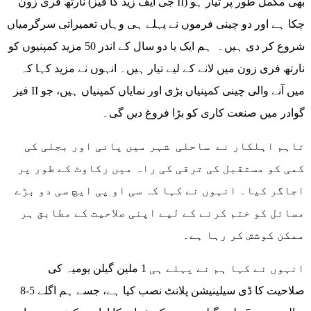
نارتھ فری زون (جی ایف زیڈ کا فیز II) بھی مکمل طور پر تیار ہو
چکا ہے اور دو چینی فرموں نے پہلے ہی وہاں تعمیراتی سرگرمیاں
شروع کر دی ہیں۔ ہم ایک یا دو سال کے اندر 50 مزید کمپنیوں کو
نارتھ فری زون میں لانے کے لیے تیار ہیں۔ انہوں نے مزید کہا کہ
فیز II میں آنے والی چینی کمپنیاں بڑی اور نمایاں کمپنیاں ہیں، جو
گوادر میں صنعت کاری کو بڑا فروغ دیں گی۔
تاہم اہلکار نے ساحلی شہر میں پانی اور بجلی کی
کمی کو مستقبل کی ترقی کی راہ میں رکاوٹ کے طور پر
اجاگر کیا۔ انہوں نے کہا کہ سی او پی ایچ سی دو بڑے
مسائل کو ختم کرنے کے لیے اپنی صلاحیت کے مطابق ہر
ممکن کوشش کر رہا ہے۔
انہوں نے کہا ہم نے پہلے ہی 1 ملین گیلن یومیہ کی
صلاحیت کا ڈی سیلینیشن پلانٹ نصب کیا ہے، جسے ہم اگلے 5-8