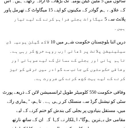
سالوں میں 5 ملین گیلن یومیہ تک بڑھانے کا ارادہ رکھتے ہیں۔ اس
کے علاوہ، ہم گوادر کے مکینوں کو اپنے 15 میگاواٹ کے تھرمل پاور
پلانٹ سے 5 میگاواٹ بجلی فراہم کرنے کے لیے تیار
ہیں۔
دریں اثنا بلوچستان حکومت شہر میں 10 لاکھ گیلن یومیہ ڈی
سیلینیشن پلانٹ پر ڈھائی ارب روپے خرچ کر رہی ہے۔
تاہم پانی اور بجلی کے مسائل کے لیے صوبائی اور
وفاقی حکومتوں کی جانب سے گوادر میں ترقی کو تیز
کرنے کے لیے بہت کچھ کرنے کی ضرورت ہے۔
وفاقی حکومت 550 کلومیٹر طویل ٹرانسمیشن لائن کے ذریعے پورٹ
سٹی کو نیشنل گرڈ سے منسلک کر رہی ہے۔ تاہم، ''ہماری رائے
میں، مستقل بنیادوں پر بجلی کی بندش کو ختم کرنے کے لیے
مقامی حل بہترین ہوگا''، اہلکار نے کہا کہ ان کے ساتھ نارتھ