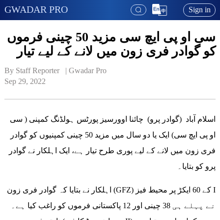
GWADAR PRO
Sign in
سی او پی ایچ سی مزید 50 چینی فرموں
کو گوادر فری زون میں لانے کے لیے تیار
By Staff Reporter   | 
Gwadar Pro
Sep 29, 2022
اسلام آباد (گوادر پرو) چائنا اوورسیز پورٹس ہولڈنگ کمپنی ( سی
او پی ایچ سی) ایک یا دو سال میں مزید 50 چینی کمپنیوں کو گوادر
فری زون میں لانے کے لیے پوری طرح تیار ہے، ایک اہلکار نے گوادر
پرو کو بتایا۔
اہلکار نے بتایا کہ گوادر فری زون (GFZ) کے 60 ایکڑ پر محیط فیز I
نے پہلے ہی 38 چینی اور 12 پاکستانی فرموں کو راغب کیا ہے۔