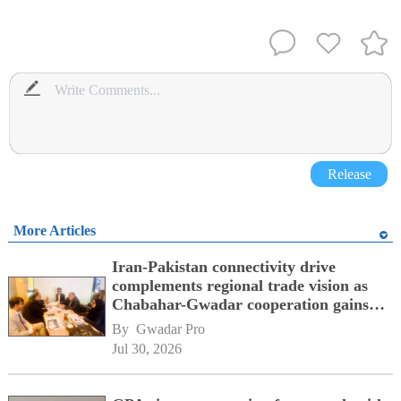
Release
More Articles
Iran-Pakistan connectivity drive
complements regional trade vision as
Chabahar-Gwadar cooperation gains
momentum alongside China's BRI
By 
Gwadar Pro
network
Jul 30, 2026