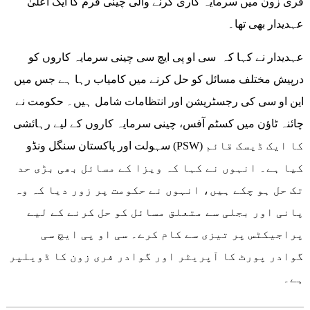
فری زون میں سرمایہ کاری کرنے والی چینی فرم کا ایک اعلیٰ
عہدیدار بھی تھا۔
عہدیدار نے کہا کہ سی او پی ایچ سی چینی سرمایہ کاروں کو
درپیش مختلف مسائل کو حل کرنے میں کامیاب رہا ہے جس میں
این او سی کی رجسٹریشن اور انتظامات شامل ہیں۔ حکومت نے
چائنہ ٹاؤن میں کسٹم آفس، چینی سرمایہ کاروں کے لیے رہائشی
سہولت اور پاکستان سنگل ونڈو (PSW) کا ایک ڈیسک قائم
کیا ہے۔ انہوں نے کہا کہ ویزا کے مسائل بھی بڑی حد
تک حل ہو چکے ہیں، انہوں نے حکومت پر زور دیا کہ وہ
پانی اور بجلی سے متعلق مسائل کو حل کرنے کے لیے
پراجیکٹس پر تیزی سے کام کرے۔ سی او پی ایچ سی
گوادر پورٹ کا آپریٹر اور گوادر فری زون کا ڈویلپر
ہے۔