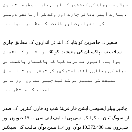
سیلاب سے بچاؤ کی کوششوں کے لیے ہمارے دوطرفہ تعاون
،ہمارے آہنی بھائی چارے اور وقت کی آزمائشی دوستی
کی انفرادیت اور طاقت کا مظاہرہ ہوا ہے۔
سفیر نے حاضرین کو بتایا کہ ابتدائی اندازوں کے مطابق جاری
سیلاب سے پاکستان کی معیشت کو 30 ارب ڈالر کا نقصان
ہوا ہے۔ انہوں نے مزید کہا کہ پاکستان پاکستانی
عوام کی بحالی، انفراسٹرکچر کی ترقی اور تباہ حال
معیشت کی تعمیر نو کے لیے چینی تعاون اور مالی
امداد کا منتظر ہے۔
چائنیز پیپلز ایسوسی ایشن فار فرینڈ شپ ود فارن کنٹریز کے صدر
لن سونگ ٹیان نے کہا کہ سی پی اے ایف ایف سی نے 15 صوبوں اور
شہروں سے 10,372,400 یوآن اور 114 ملین یوآن مالیت کی سپلائیز