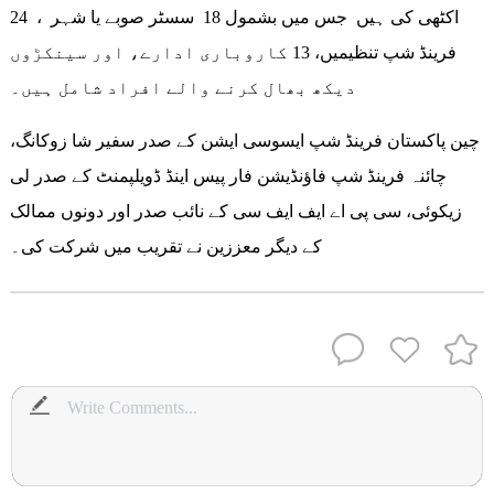
اکٹھی کی ہیں جس میں بشمول 18 سسٹر صوبے یا شہر ، 24
فرینڈ شپ تنظیمیں، 13 کاروباری ادارے، اور سینکڑوں
دیکھ بھال کرنے والے افراد شامل ہیں۔
چین پاکستان فرینڈ شپ ایسوسی ایشن کے صدر سفیر شا زوکانگ،
چائنہ فرینڈ شپ فاؤنڈیشن فار پیس اینڈ ڈویلپمنٹ کے صدر لی
زیکوئی، سی پی اے ایف ایف سی کے نائب صدر اور دونوں ممالک
کے دیگر معززین نے تقریب میں شرکت کی۔