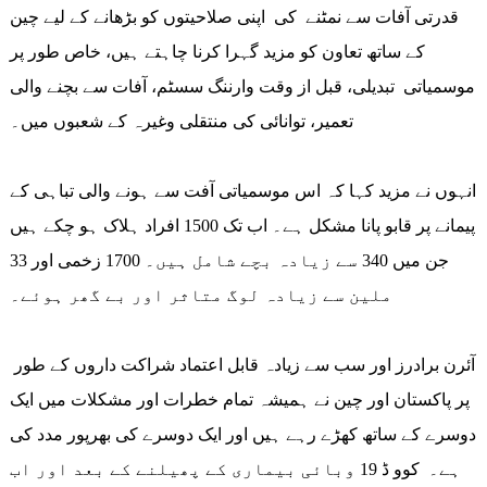
قدرتی آفات سے نمٹنے کی اپنی صلاحیتوں کو بڑھانے کے لیے چین
کے ساتھ تعاون کو مزید گہرا کرنا چاہتے ہیں، خاص طور پر
موسمیاتی تبدیلی، قبل از وقت وارننگ سسٹم، آفات سے بچنے والی
تعمیر، توانائی کی منتقلی وغیرہ کے شعبوں میں۔
انہوں نے مزید کہا کہ اس موسمیاتی آفت سے ہونے والی تباہی کے
پیمانے پر قابو پانا مشکل ہے۔ اب تک 1500 افراد ہلاک ہو چکے ہیں
جن میں 340 سے زیادہ بچے شامل ہیں۔ 1700 زخمی اور 33
ملین سے زیادہ لوگ متاثر اور بے گھر ہوئے۔
آئرن برادرز اور سب سے زیادہ قابل اعتماد شراکت داروں کے طور
پر پاکستان اور چین نے ہمیشہ تمام خطرات اور مشکلات میں ایک
دوسرے کے ساتھ کھڑے رہے ہیں اور ایک دوسرے کی بھرپور مدد کی
ہے۔ کوو ڈ 19 وبائی بیماری کے پھیلنے کے بعد اور اب