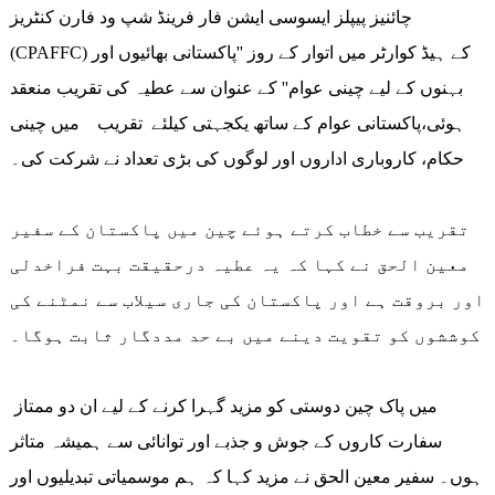
چائنیز پیپلز ایسوسی ایشن فار فرینڈ شپ ود فارن کنٹریز
(CPAFFC) کے ہیڈ کوارٹر میں اتوار کے روز ''پاکستانی بھائیوں اور
بہنوں کے لیے چینی عوام'' کے عنوان سے عطیہ کی تقریب منعقد
ہوئی،پاکستانی عوام کے ساتھ یکجہتی کیلئے تقریب میں چینی
حکام، کاروباری اداروں اور لوگوں کی بڑی تعداد نے شرکت کی۔
تقریب سے خطاب کرتے ہوئے چین میں پاکستان کے سفیر
معین الحق نے کہا کہ یہ عطیہ درحقیقت بہت فراخدلی
اور بروقت ہے اور پاکستان کی جاری سیلاب سے نمٹنے کی
کوششوں کو تقویت دینے میں بے حد مددگار ثابت ہوگا۔
میں پاک چین دوستی کو مزید گہرا کرنے کے لیے ان دو ممتاز
سفارت کاروں کے جوش و جذبے اور توانائی سے ہمیشہ متاثر
ہوں۔ سفیر معین الحق نے مزید کہا کہ ہم موسمیاتی تبدیلیوں اور