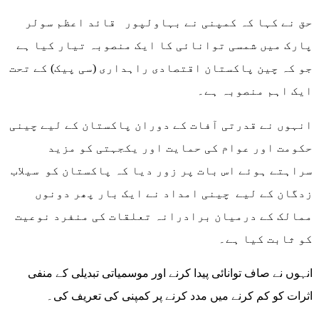
حق نے کہا کہ کمپنی نے بہاولپور قائد اعظم سولر
پارک میں شمسی توانائی کا ایک منصوبہ تیار کیا ہے
جو کہ چین پاکستان اقتصادی راہداری (سی پیک) کے تحت
ایک اہم منصوبہ ہے۔
انہوں نے قدرتی آفات کے دوران پاکستان کے لیے چینی
حکومت اور عوام کی حمایت اور یکجہتی کو مزید
سراہتے ہوئے اس بات پر زور دیا کہ پاکستان کو سیلاب
زدگان کے لیے چینی امداد نے ایک بار پھر دونوں
ممالک کے درمیان برادرانہ تعلقات کی منفرد نوعیت
کو ثابت کیا ہے۔
انہوں نے صاف توانائی پیدا کرنے اور موسمیاتی تبدیلی کے منفی
اثرات کو کم کرنے میں مدد کرنے پر کمپنی کی تعریف کی۔