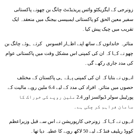
زونرجی کے ایگزیکٹو وائس پریذیڈنٹ چانگ بن چھونے پاکستانی
سفیر معین الحق کو پاکستانی ایمبیسی بیجنگ میں منعقدہ ایک
تقریب میں چیک پیش کیا۔
متاثرہ خاندانوں کے ساتھ اپنے اظہار افسوس کرتے ہوئے چانگ بن
چھو نے کہا کہ ان کی کمپنی اس مشکل وقت میں پاکستانی عوام
کی مدد جاری رکھے گی۔
انہوں نے بتایا کہ ان کی کمپنی پہلے ہی پاکستان کے مختلف
حصوں میں متاثرہ افراد کی مدد کے لیے 6.4 ملین روپے مالیت کے
پورٹیبل سولر ڈیوائسز اور 2.4 ملین روپے کی خوراک کا
سامان فراہم کر چکی ہے۔
انہوں نے کہا کہ زونرجی کارپوریشن نے اس سے قبل وزیراعظم
کووڈ ریلیف فنڈ کے لیے 50 لاکھ روپے کا عطیہ دیا تھا۔