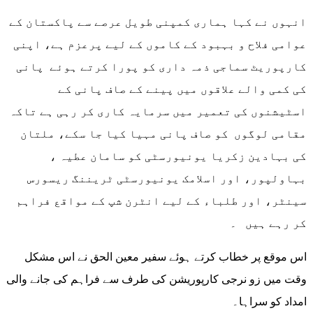
انہوں نے کہا ہماری کمپنی طویل عرصے سے پاکستان کے
عوامی فلاح و بہبود کے کاموں کے لیے پرعزم ہے، اپنی
کارپوریٹ سماجی ذمہ داری کو پورا کرتے ہوئے پانی
کی کمی والے علاقوں میں پینے کے صاف پانی کے
اسٹیشنوں کی تعمیر میں سرمایہ کاری کر رہی ہے تاکہ
مقامی لوگوں کو صاف پانی مہیا کیا جا سکے، ملتان
کی بہادین زکریا یونیورسٹی کو سامان عطیہ ،
بہاولپور، اور اسلامک یونیورسٹی ٹریننگ ریسورس
سینٹر، اور طلباء کے لیے انٹرن شپ کے مواقع فراہم
کر رہے ہیں ۔
اس موقع پر خطاب کرتے ہوئے سفیر معین الحق نے اس مشکل
وقت میں زو نرجی کارپوریشن کی طرف سے فراہم کی جانے والی
امداد کو سراہا۔