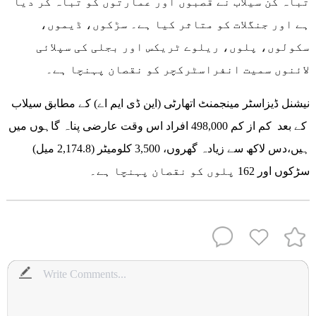
تباہ کن سیلاب نے قصبوں اور عمارتوں کو تباہ کر دیا
ہے اور جنگلات کو متاثر کیا ہے۔ سڑکوں، ڈیموں،
سکولوں، پلوں، ریلوے ٹریکس اور بجلی کی سپلائی
لائنوں سمیت انفراسٹرکچر کو نقصان پہنچا ہے۔
نیشنل ڈیزاسٹر مینجمنٹ اتھارٹی (این ڈی ایم اے) کے مطابق سیلاب
کے بعد کم از کم 498,000 افراد اس وقت عارضی پناہ گاہوں میں
ہیں،دس لاکھ سے زیادہ گھروں، 3,500 کلومیٹر (2,174.8 میل)
سڑکوں اور 162 پلوں کو نقصان پہنچا ہے۔