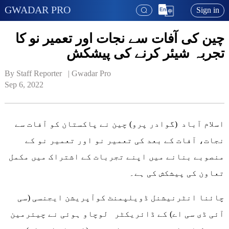
GWADAR PRO
Sign in
چین کی آفات سے نجات اور تعمیر نو کا
تجربہ شیئر کرنے کی پیشکش
By Staff Reporter   | 
Gwadar Pro
Sep 6, 2022
اسلام آباد (گوادر پرو) چین نے پاکستان کو آفات سے
نجات، آفات کے بعد کی تعمیر نو اور تعمیر نو کے
منصوبے بنانے میں اپنے تجربات کے اشتراک میں مکمل
تعاون کی پیشکش کی ہے۔
چائنا انٹرنیشنل ڈویلپمنٹ کوآپریشن ایجنسی (سی
آئی ڈی سی اے) کے ڈائریکٹر لوچاو ہوئی نے چیئرمین