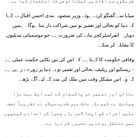
طریقوں سے آفات پر ٹیکنالوجی کا استعمال کیا ہے۔
میڈیا سے گفتگو کرتے ہوئے وزیر منصوبہ بندی احسن اقبال نے کہا
کہ دنیا کو بحالی اور تعمیر نو میں شراکت دار بننا ہوگا۔ ہمیں
دوبارہ انفراسٹرکچر بنانے کی ضرورت ہے جو موسمیاتی تبدیلیوں
کا مقابلہ کر سکے۔
وفاقی حکومت کا کہنا ہے کہ اس کی تین نکاتی حکمت عملی ہے
– ریسکیو اور ریلیف، بحالی اور تعمیر نو یہ دنیا پر زور دے ر ہی ہے
کہ وہ اس مشکل وقت میں ملک کی مدد کے لیے آگے بڑھے۔
بحالی اور تعمیر نو پاکستان کے لیے ایک بہت بڑا
چیلنج ہے کیونکہ ملک میں شدیدسیلاب نے تقریباً نصف
ملین افراد کو اپنا گھر بار چھوڑ کر امدادی کیمپوں
میں منتقل ہونے پر مجبور کر دیا ہے۔