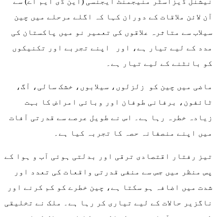
نیشنل ڈیزاسٹر منیجمنٹ ایجنسی (این ڈی ایم اے) سے
آن لائن ملاقات کے دوران کہا کہ اگلے مرحلے میں چین
سیلاب سے متاثرہ علاقوں کی تعمیر نو میں پاکستان کی
مدد کے لیے تیار ہے، اور اپنے تجربے اور تکنیکوں
کو بانٹنے کے لیے تیار ہے۔
ماضی میں چین کو زلزلوں، سیلابوں، خشک سالی، آگ،
ٹائفون، برفانی طوفان اور وبائی امراض کا بہت
زیادہ خطرہ رہا ہے۔ اس نے طویل عرصے سے قدرتی آفات
میں اپنے منصفانہ حصہ کا تجربہ کیا ہے۔
تیز رفتار اقتصادی ترقی اور بدلتی ہوئی آب و ہوا کے
پس منظر میں جس سے منفی قدرتی واقعات کی تعدد اور
شدت میں اضافہ ہو سکتا ہے، چین خطرے کو کم کرنے اور
ناگزیر حالات کے لیے تیاری کر رہا ہے۔ ملک نے تخلیقی