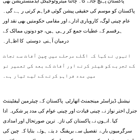
پاکستان پہنچ جائے گا۔ چائنا میٹرولوجیکل ایڈمنسٹریشن بھی
پاکستان کو موسم کی حقیقی پیشن گوئی فراہم کرتی ر ہے گی۔
عام چینی لوگ، کاروباری ادارے اور مقامی حکومتیں بھی نقد اور
ہرقسم کے عطیات جمع کر رہی ہیں، جو دونوں ممالک کے
درمیان آہنی دوستی کا اظہار۔
انہوں نے کہا کہ اگلے مرحلے میں چین آفات سے نجات
کے تجربے کو شیئر کرنے اور آفات کے بعد کی تعمیر نو
میں مدد فراہم کرنے کے لیے تیار ہے۔
نیشنل ڈیزاسٹر مینجمنٹ اتھارٹی پاکستان کے چیئرمین لیفٹیننٹ
جنرل اختر نواز نے چینی قیادت اور چینی عوام کی مدد پر شکریہ ادا
کیا۔انہوں نے پاکستان کی تازہ ترین صورتحال اور امدادی
سرگرمیوں بارے تفصیل سے بریفنگ د یتے ہوئے بتایا کہ چین کی