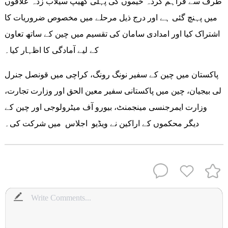
طرف سے فراہم کردہ خیموں کی پہلی کھیپ سیلاب زدہ علاقوں
میں پہنچ گئی ہے اور درج ذیل مرحلے میں مخصوص ضروریات کا
اشتراک کیا اور امدادی سامان کی تقسیم میں چین کے ساتھ تعاون
کے لیے آمادگی کا اظہار کیا۔
پاکستان میں چین کے سفیر نونگ رونگ، کراچی میں قونصل جنرل
لی بیجیان، چین میں پاکستانی سفیر معین الحق اور وزارت تجارت،
وزارت ایمرجنسی مینجمنٹ، بیورو آف میٹرولوجی اور چین کے
دیگر محکموں کے اراکین نے ویڈیو اجلاس میں شرکت کی۔