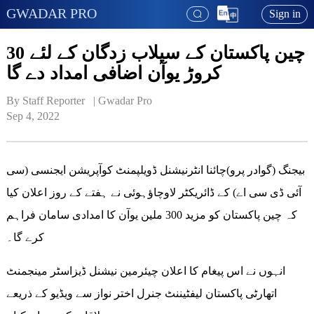
GWADAR PRO
Sign in
چین پاکستان کے سیلاب زدگان کے لئے 30
کروڑ یوآن اضافی امداد دے گا
By Staff Reporter   | 
Gwadar Pro
Sep 4, 2022
بیجنگ (گوادر پرو)چائنا انٹرنیشنل ڈویلپمنٹ کوآپریشن ایجنسی (سی
آئی ڈی سی اے) کے ڈائریکٹر لاوچاؤہوئی نے ہفتے کے روز اعلان کیا
کہ چین پاکستان کو مزید 300 ملین یوآن کا امدادی سامان فراہم
کرے گا۔
انہوں نے اس پیغام کا اعلان چیئرمین نیشنل ڈیزاسٹر مینجمنٹ
اتھارٹی پاکستان لیفٹیننٹ جنرل اختر نواز سے ویڈیو کے ذریعے