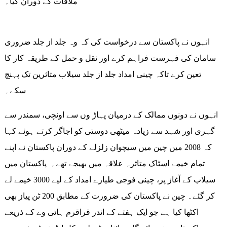
ملاقات کے دوران کیا۔
انہوں نے پاکستان سے درخواست کی کہ وہ جلد از جلد ضروری
سامان کی فہرست فراہم کرے اور نقل و حمل کے طریقہ کار کا
تعین کرے تاکہ چینی امداد جلد از جلد سیلاب متاثرین تک پہنچ
سکے۔
انہوں نے دونوں ممالک کے درمیان پہاڑ وں سے اونچی، سمندر سے
گہری اور شہد سے زیادہ میٹھی دوستی کو اجاگر کرتے ہوئے کہا
کہ 2008 میں چین میں سیچوان زلزلے کے دوران پاکستان نے اپنے
تمام خیمے اسٹاک متاثرہ علاقہ میں بھیجے تھے۔ پاکستان میں
سیلاب کے آغاز پر، چینی فوجی طیارے امداد کے لیے 3000 خیمے لے
کر گئے۔ چین نے پاکستان کی ضرورت کے مطابق 200 ٹن پیاز بھی
اکٹھا کیا ہے جو ایک ہفتے کے اندر قراقرم ہائی وے کے ذریعے