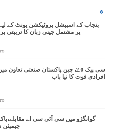
نی زبان کا تربیتی پروگرام شروع
ro
 چین پاکستان صنعتی تعاون میں ہنر مند
افرادی قوت کا نیا باب
ro
 سی آئی سی اے مقابلے،پاکستانی ٹیم نے
 جیت لی