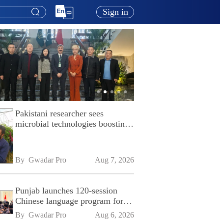
Sign in
Pakistani researcher sees
microbial technologies boosting
Pakistan's agriculture
By 
Gwadar Pro
Aug 7, 2026
Punjab launches 120-session
Chinese language program for
SPU
By 
Gwadar Pro
Aug 6, 2026