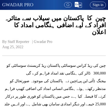
GWADAR PRO
Sign in
چین کا پاکستان میں سیلاب سے متاثرہ
افراد کے لیے اضافی ہنگامی امداد کا
اعلان
By Staff Reporter   | 
Gwadar Pro
Aug 25, 2022
چین کی ریڈ کراس سوسائٹی پاکستان ریڈ کریسنٹ سوسائٹی کو
300,000 ڈالر کی ہنگامی نقد امداد فراہم کرے گی
بیجنگ (آئی این پی)چین نے پاکستان کی موجودہ صورتحال کو
مدنظر رکھتے ہوئے ہنگامی انسانی امداد کی اضافی کھیپ فراہم
کرنے کا فیصلہ کیا ہے، جس میں پاکستان کو فوری طور پر درکار
25,000 خیمے اور دیگر امدادی سامان بھی شامل ہے اور انہیں جلد