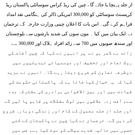
از جلد پہنچا یا جائے گا ، چین کی ریڈ کراس سوسائٹی پاکستان ریڈ
کریسنٹ سوسائٹی کو 300,000 امریکی ڈالر کی ہنگامی نقد امداد
فراہم کرے گی۔ اس بات کا اعلان چینی وزارت خارجہ کے ترجمان
نے ایک بیان میں کیا ۔ مون سون کی شدید بارشوں سے بلوچستان
اور سندھ صوبوں میں 700 سے زائد افراد ہلاک اور 300,000 سے
زائد بے گھر ہو نے پر انہوں نے کہا کہ چین آفات کی
روک تھام اور تخفیف اور موسمیاتی تبدیلیوں میں
دوطرفہ تعاون کو فروغ دیتا رہے گا۔ انہوں نے مزید
کہا کہ یہ خیال کیا جاتا ہے کہ پاکستانی حکومت کی
قیادت میں اور بین الاقوامی برادری کی مشترکہ مدد
سے، آفت زدہ علاقوں میں لوگ مشکلات پر قابو پا لیں گے
اور جلد از جلد معمول کے کام اور زندگی دوبارہ شروع
کر دیں گے۔ ترجمان نے کہا چین نے پاکستان کے کئی
حصوں میں حالیہ شدید سیلاب کو نوٹ کیا ہے، جس میں