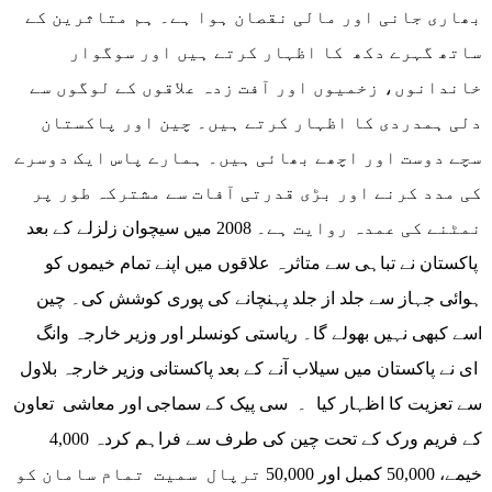
بھاری جانی اور مالی نقصان ہوا ہے۔ ہم متاثرین کے
ساتھ گہرے دکھ کا اظہار کرتے ہیں اور سوگوار
خاندانوں، زخمیوں اور آفت زدہ علاقوں کے لوگوں سے
دلی ہمدردی کا اظہار کرتے ہیں۔ چین اور پاکستان
سچے دوست اور اچھے بھائی ہیں۔ ہمارے پاس ایک دوسرے
کی مدد کرنے اور بڑی قدرتی آفات سے مشترکہ طور پر
نمٹنے کی عمدہ روایت ہے۔ 2008 میں سیچوان زلزلے کے بعد
پاکستان نے تباہی سے متاثرہ علاقوں میں اپنے تمام خیموں کو
ہوائی جہاز سے جلد از جلد پہنچانے کی پوری کوشش کی۔ چین
اسے کبھی نہیں بھولے گا۔ ریاستی کونسلر اور وزیر خارجہ وانگ
ای نے پاکستان میں سیلاب آنے کے بعد پاکستانی وزیر خارجہ بلاول
سے تعزیت کا اظہار کیا ۔ سی پیک کے سماجی اور معاشی تعاون
کے فریم ورک کے تحت چین کی طرف سے فراہم کردہ 4,000
خیمے، 50,000 کمبل اور 50,000 ترپال سمیت تمام سامان کو