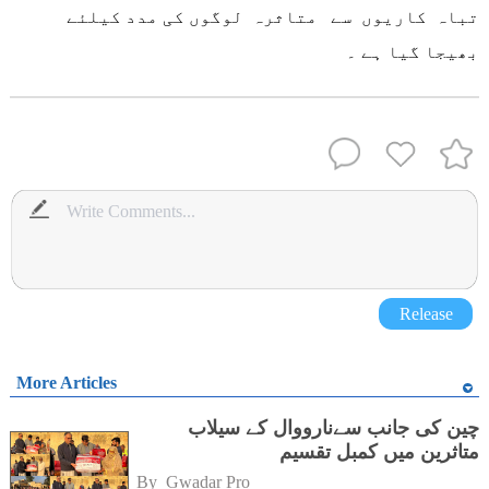
تباہ کاریوں سے متاثرہ لوگوں کی مدد کیلئے
بھیجا گیا ہے ۔
Release
More Articles
چین کی جانب سےنارووال کے سیلاب
متاثرین میں کمبل تقسیم
By 
Gwadar Pro