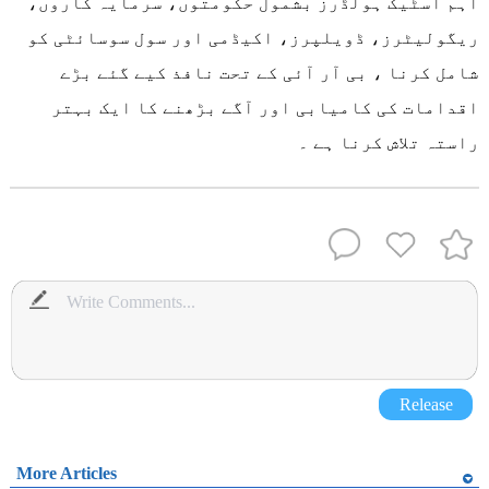
اہم اسٹیک ہولڈرز بشمول حکومتوں، سرمایہ کاروں،
ریگولیٹرز، ڈویلپرز، اکیڈمی اور سول سوسائٹی کو
شامل کرنا ، بی آر آئی کے تحت نافذ کیے گئے بڑے
اقدامات کی کامیابی اور آگے بڑھنے کا ایک بہتر
راستہ تلاش کرنا ہے ۔
Release
More Articles