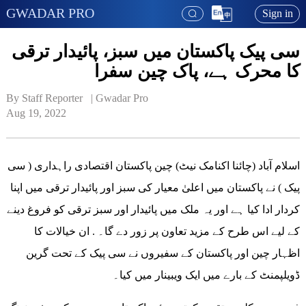
GWADAR PRO
Sign in
سی پیک پاکستان میں سبز، پائیدار ترقی
کا محرک ہے، پاک چین سفرا
By Staff Reporter   | 
Gwadar Pro
Aug 19, 2022
اسلام آباد (چائنا اکنامک نیٹ) چین پاکستان اقتصادی راہداری ( سی
پیک ) نے پاکستان میں اعلیٰ معیار کی سبز اور پائیدار ترقی میں اپنا
کردار ادا کیا ہے اور یہ ملک میں پائیدار اور سبز ترقی کو فروغ دینے
کے لیے اس طرح کے مزید تعاون پر زور دے گا۔ . ان خیالات کا
اظہار چین اور پاکستان کے سفیروں نے سی پیک کے تحت گرین
ڈویلپمنٹ کے بارے میں ایک ویبینار میں کیا۔