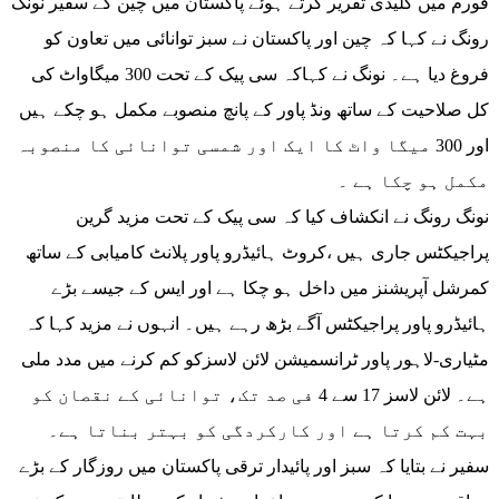
فورم میں کلیدی تقریر کرتے ہوئے پاکستان میں چین کے سفیر نونگ
رونگ نے کہا کہ چین اور پاکستان نے سبز توانائی میں تعاون کو
فروغ دیا ہے۔ نونگ نے کہاکہ سی پیک کے تحت 300 میگاواٹ کی
کل صلاحیت کے ساتھ ونڈ پاور کے پانچ منصوبے مکمل ہو چکے ہیں
اور 300 میگا واٹ کا ایک اور شمسی توانائی کا منصوبہ
مکمل ہو چکا ہے ۔
نونگ رونگ نے انکشاف کیا کہ سی پیک کے تحت مزید گرین
پراجیکٹس جاری ہیں ،کروٹ ہائیڈرو پاور پلانٹ کامیابی کے ساتھ
کمرشل آپریشنز میں داخل ہو چکا ہے اور ایس کے جیسے بڑے
ہائیڈرو پاور پراجیکٹس آگے بڑھ رہے ہیں۔ انہوں نے مزید کہا کہ
مٹیاری-لاہور پاور ٹرانسمیشن لائن لاسزکو کم کرنے میں مدد ملی
ہے۔ لائن لاسز 17 سے 4 فی صد تک، توانائی کے نقصان کو
بہت کم کرتا ہے اور کارکردگی کو بہتر بناتا ہے۔
سفیر نے بتایا کہ سبز اور پائیدار ترقی پاکستان میں روزگار کے بڑے