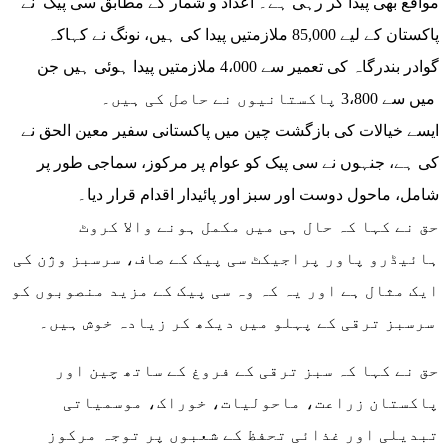
مواقع بھی پیدا کر رہی ہے۔ اعداد و شمار کے مطابق سی پیک نے
پاکستان کے لیے 85,000 ملازمتیں پیدا کی ہیں، نونگ نے کہاکہ
گوادر بندرگاہ کی تعمیر سے 4،000 ملازمتیں پیدا ہوئی ہیں جن
میں سے 3،800 پاکستانیوں نے حاصل کی ہیں۔
ایسے خیالات کی بازگشت چین میں پاکستانی سفیر معین الحق نے
کی ہے، جنہوں نے سی پیک کو عوام پر مرکوز، سماجی طور پر
شامل، ماحول دوست اور سبز اور پائیدار اقدام قرار دیا۔
حق نے کہا کہ حال ہی میں مکمل ہونے والا کروٹ
ہائیڈرو پاور پراجیکٹ سی پیک کے صاف، سرسبز وژن کی
ایک مثال ہے اور یہ کہ وہ سی پیک کے مزید منصوبوں کو
سرسبز ترقی کے پہلو میں دیکھ کر زیادہ خوش ہیں۔
حق نے کہا کہ سبز ترقی کے فروغ کے ساتھ چین اور
پاکستان زراعت، ماحولیات، خوراک، موسمیاتی
تبدیلی اور غذائی تحفظ کے شعبوں پر توجہ مرکوز