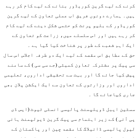
کرنے کے لیے گرین کوریڈور بنانے کے لیے کام کر رہے
ہیں۔ ہمارے دونوں فریق اب عملی تعاون کے لیے گرین
کوریڈور کے بلیو پرنٹ کو حتمی شکل دینے کے لیے کام
کر رہے ہیں اور اس سلسلے میں، زراعت کو تعاون کے
ایک اہم شعبے کے طور پر شناخت کیا گیا ہے ۔
حق کے مطابق اس مقصد کے لیے ایک دو طرفہ اجلاس اس سال
سی پیک پر مشترکہ تعاون کمیٹی (جے سی سی ) کے سامنے
پیش کیا جائے گا اور بہت سے تحقیقی اداروں، تعلیمی
اداروں اور وزارتوں کے تعاون سے ایک ایکشن پلان بھی
جاری کیاجائے گا ۔
سسٹین ایبل ڈویلپمنٹ پالیسی انسٹی ٹیوٹ (ایس ڈی
پی آئی ) کے زیر اہتمام سی پیک گرین ڈیولپمنٹ ہائی
لیول پالیسی ڈائیلاگ کا مقصد چین اور پاکستان کے