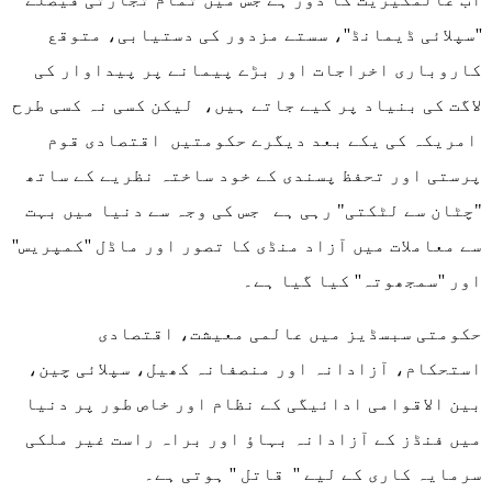
''سپلائی ڈیمانڈ''، سستے مزدور کی دستیابی، متوقع
کاروباری اخراجات اور بڑے پیمانے پر پیداوار کی
لاگت کی بنیاد پر کیے جاتے ہیں، لیکن کسی نہ کسی طرح
امریکہ کی یکے بعد دیگرے حکومتیں اقتصادی قوم
پرستی اور تحفظ پسندی کے خود ساختہ نظریے کے ساتھ
"چٹان سے لٹکتی" رہی ہے جس کی وجہ سے دنیا میں بہت
سے معاملات میں آزاد منڈی کا تصور اور ماڈل ''کمپریس''
اور ''سمجھوتہ'' کیا گیا ہے۔
حکومتی سبسڈیز میں عالمی معیشت، اقتصادی
استحکام، آزادانہ اور منصفانہ کھیل، سپلائی چین،
بین الاقوامی ادائیگی کے نظام اور خاص طور پر دنیا
میں فنڈز کے آزادانہ بہاؤ اور براہ راست غیر ملکی
سرمایہ کاری کے لیے '' قاتل '' ہوتی ہے۔