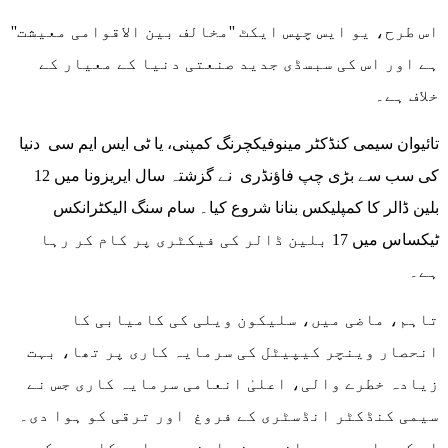
اس طرح، یو ایس چپس ایکٹ ''مخالف بین الاقوامی معیشت''
ہے اور اس کی سبسڈی جدید صنعتی دنیا کے معیار کے
خلاف ہے۔
تائیوان سیمی کنڈکٹر مینوفیکچرنگ کمپنی، یا ٹی ایس ایم سی دنیا
کی سب سے بڑی چپ فاؤنڈری نے گزشتہ سال ایریزونا میں 12
بلین ڈالر کا کمپلیکس بنانا شروع کیا۔ سام سنگ الیکٹرانکس
ٹیکساس میں 17 بلین ڈالر کی فیکٹری پر کام کر رہا
ہے۔
تاہم، ماضی میں، سلیکون ویلی کی کامیابی کا
انحصار وینچر کیپیٹل کی سرمایہ کاری پر تھا، بہت
زیادہ خطرے والی، اعلیٰ انعامی سرمایہ کاری جس نے
سیمی کنڈکٹر انڈسٹری کے فروغ اور ترقی کو ہوا دی۔
اس کے باوجود جب انہوں نے اپنی سرمایہ کاری روک دی