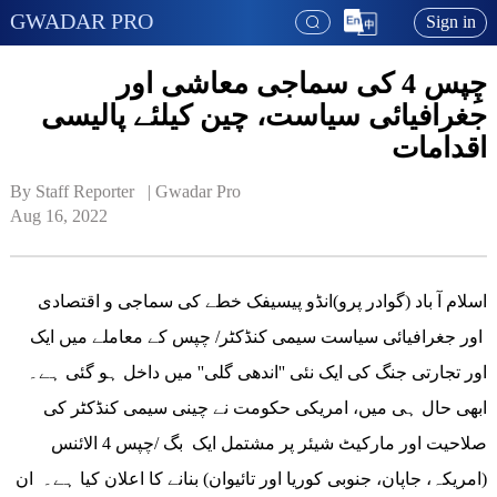
GWADAR PRO
Sign in
چِپس 4 کی سماجی معاشی اور
جغرافیائی سیاست، چین کیلئے پالیسی
اقدامات
By Staff Reporter   | 
Gwadar Pro
Aug 16, 2022
اسلام آ باد (گوادر پرو)انڈو پیسیفک خطے کی سماجی و اقتصادی
اور جغرافیائی سیاست سیمی کنڈکٹر/ چپس کے معاملے میں ایک
اور تجارتی جنگ کی ایک نئی ''اندھی گلی'' میں داخل ہو گئی ہے۔
ابھی حال ہی میں، امریکی حکومت نے چینی سیمی کنڈکٹر کی
صلاحیت اور مارکیٹ شیئر پر مشتمل ایک بگ /چپس 4 الائنس
(امریکہ، جاپان، جنوبی کوریا اور تائیوان) بنانے کا اعلان کیا ہے۔ ان