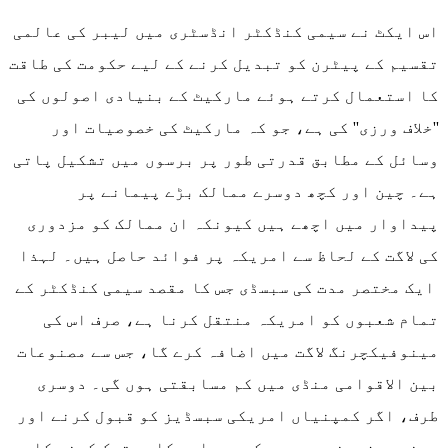
اس ایکٹ نے سیمی کنڈکٹر انڈسٹری میں لیبر کی عالمی
تقسیم کے پیٹرن کو تبدیل کرنے کے لیے حکومت کی طاقت
کا استعمال کرتے ہوئے مارکیٹ کے بنیادی اصولوں کی
''خلاف ورزی'' کی ہے، جو کہ مارکیٹ کی خصوصیات اور
وسائل کے مطابق قدرتی طور پر برسوں میں تشکیل پاتی
ہے۔ چین اور کچھ دوسرے ممالک بڑے پیمانے پر
پیداوار میں اچھے ہیں کیونکہ ان ممالک کو مزدوری
کی لاگت کے لحاظ سے امریکہ پر فوائد حاصل ہیں۔ لہذا
ایک مختصر مدت کی سبسڈی جس کا مقصد سیمی کنڈکٹر کے
تمام شعبوں کو امریکہ منتقل کرنا ہے، صرف اس کی
مینوفیکچرنگ لاگت میں اضافہ کرے گا، جس سے مصنوعات
بین الاقوامی منڈی میں کم مسابقتی ہوں گی۔ دوسری
طرف، اگر کمپنیاں امریکی سبسڈیز کو قبول کرنے اور
چینی سرزمین میں چپس کی سرمایہ کاری ترک کرنے کا