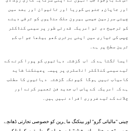
اور جاپان، جنوبی کوریا اور تائیوان اور بعد میں
چینی سرزمین جیسی بیرون ملک منڈیوں کو ترقی دینے
کو ترجیح دی تو امریکہ قدرتی طور پر سیمی کنڈکٹر
چپس کی تیاری میں اپنی برتری کھو بیٹھا جو اب کم
ترین سطح پر ہے۔
ایسا لگتا ہے کہ اب گزشتہ دہائیوں کو پورا کرنے کے
لیے سیمی کنڈکٹر انڈسٹری پر پیسہ پھینکنا شاید
کامیاب نہیں ہوگا کیونکہ گزشتہ دہائیوں کا مطلب
ہے کہ امریکہ کے پاس اب جدید فن تعمیر کرنے اور
چلانے کے لیے ضروری افراد نہیں ہیں۔
چینی ''مالیاتی گرو'' اور بینکنگ ماہرین کو خصوصی تجارتی ڈھانچے
جیسے ''خودمختار ویلتھ فنڈز''، ٹرسٹ یا دیگر طریقوں کو اپنا کر