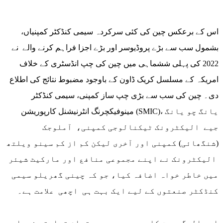
اس کے برعکس چین کی کئی سرکردہ سیمی کنڈکٹر کمپنیاں،
بشمول سب سے بڑے پروڈیوسر اور بڑے اجزا فراہم کرنے والے نے
2022 کی پہلی ششماہی میں چین کی چپ انڈسٹری کے خلاف
امریکہ کے مسلسل کریک ڈاون کے باوجود مضبوط نتائج کی اطلاع
دی۔ چین کی سب سے بڑی چپ ساز کمپنی، سیمی کنڈکٹر
مینوفیکچرنگ انٹرنیشنل کارپوریشن (SMIC)، یانگ چو یانگ
جیے الیکٹرونک ٹیکنالوجی کمپنی، آملوجک
(شنگھائی) کمپنی اور آخری لیکن کم از کم سینو ویلتھ
الیکٹرونک نے اپنے مجموعی منافع اور مارکیٹ شیئر
میں خاطر خواہ اضافہ کیا، جو کہ چینی گھریلو سیمی
کنڈکٹر صنعتوں کے لیے ایک بہت ہی اچھی علامت ہے۔
اب عالمگیریت کا دور ہے جس میں تمام تجارتی فیصلے