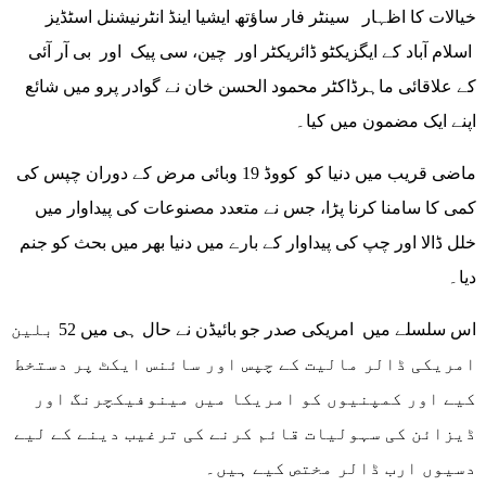
خیالات کا اظہار سینٹر فار ساؤتھ ایشیا اینڈ انٹرنیشنل اسٹڈیز
اسلام آباد کے ایگزیکٹو ڈائریکٹر اور چین، سی پیک اور بی آر آئی
کے علاقائی ماہرڈاکٹر محمود الحسن خان نے گوادر پرو میں شائع
اپنے ایک مضمون میں کیا۔
ماضی قریب میں دنیا کو کووڈ 19 وبائی مرض کے دوران چپس کی
کمی کا سامنا کرنا پڑا، جس نے متعدد مصنوعات کی پیداوار میں
خلل ڈالا اور چپ کی پیداوار کے بارے میں دنیا بھر میں بحث کو جنم
دیا۔
اس سلسلے میں امریکی صدر جو بائیڈن نے حال ہی میں 52 بلین
امریکی ڈالر مالیت کے چپس اور سائنس ایکٹ پر دستخط
کیے اور کمپنیوں کو امریکا میں مینوفیکچرنگ اور
ڈیزائن کی سہولیات قائم کرنے کی ترغیب دینے کے لیے
دسیوں ارب ڈالر مختص کیے ہیں۔