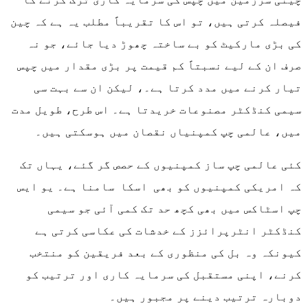
فیصلہ کرتی ہیں، تو اس کا تقریباً مطلب یہ ہے کہ چین
کی بڑی مارکیٹ کو بے ساختہ چھوڑ دیا جائے، جو نہ
صرف ان کے لیے نسبتاً کم قیمت پر بڑی مقدار میں چپس
تیار کرنے میں مدد کرتا ہے۔، لیکن ان سے بہت سی
سیمی کنڈکٹر مصنوعات خریدتا ہے۔ اس طرح، طویل مدت
میں، عالمی چپ کمپنیاں نقصان میں ہوسکتی ہیں۔
کئی عالمی چپ ساز کمپنیوں کے حصص گر گئے، یہاں تک
کہ امریکی کمپنیوں کو بھی اسکا سامنا ہے۔ یو ایس
چپ اسٹاکس میں بھی کچھ حد تک کمی آئی جو سیمی
کنڈکٹر انٹرپرائزز کے خدشات کی عکاسی کرتی ہے
کیونکہ وہ بل کی منظوری کے بعد فریقین کو منتخب
کرنے، اپنی مستقبل کی سرمایہ کاری اور ترتیب کو
دوبارہ ترتیب دینے پر مجبور ہیں۔