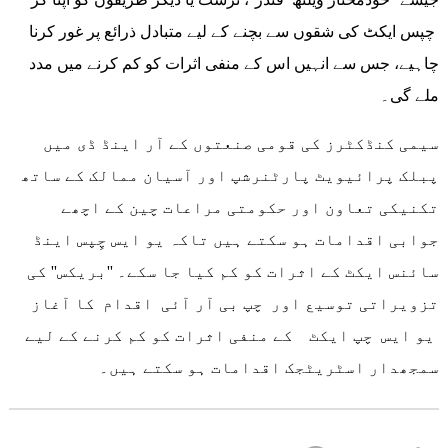
چپس ایکٹ کی شقوں سے بچنے کے لیے متبادل ذرائع پر غور کرنا
چاہیے، جس سے انہیں اس کے منفی اثرات کو کم کرنے میں مدد
ملے گی۔
سیمی کنڈکٹرز کی قومی صنعتوں کے آر اینڈ ڈی میں
پبلک پرائیویٹ پارٹنرشپ اور آسیان ممالک کے ساتھ
تکنیکی تعاون اور حکومتی مراعات چین کے اچھے
جوابی اقدامات ہو سکتے ہیں تاکہ یو ایس چِپس اینڈ
سائنس ایکٹ کے اثرات کو کم کیا جا سکے۔ ''بریکس'' کی
تزویراتی توسیع اور چپ بی آر آئی اقدام کا آغاز
یو ایس چپ ایکٹ کے منفی اثرات کو کم کرنے کے لیے
سمجھدار اسٹریٹجک اقدامات ہو سکتے ہیں۔