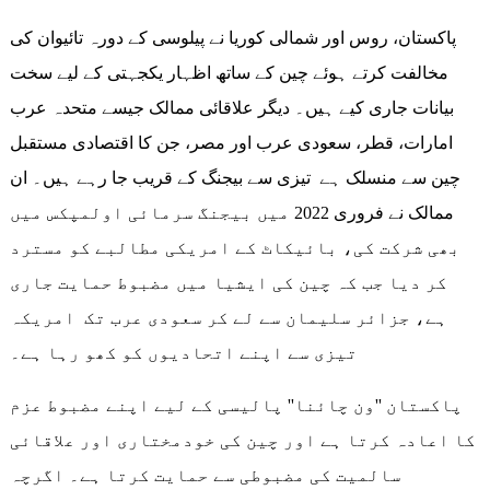
پاکستان، روس اور شمالی کوریا نے پیلوسی کے دورہ تائیوان کی
مخالفت کرتے ہوئے چین کے ساتھ اظہار یکجہتی کے لیے سخت
بیانات جاری کیے ہیں۔ دیگر علاقائی ممالک جیسے متحدہ عرب
امارات، قطر، سعودی عرب اور مصر، جن کا اقتصادی مستقبل
چین سے منسلک ہے تیزی سے بیجنگ کے قریب جا رہے ہیں۔ ان
ممالک نے فروری 2022 میں بیجنگ سرمائی اولمپکس میں
بھی شرکت کی، بائیکاٹ کے امریکی مطالبے کو مسترد
کر دیا جب کہ چین کی ایشیا میں مضبوط حمایت جاری
ہے، جزائر سلیمان سے لے کر سعودی عرب تک امریکہ
تیزی سے اپنے اتحادیوں کو کھو رہا ہے۔
پاکستان ''ون چائنا'' پالیسی کے لیے اپنے مضبوط عزم
کا اعادہ کرتا ہے اور چین کی خودمختاری اور علاقائی
سالمیت کی مضبوطی سے حمایت کرتا ہے۔ اگرچہ