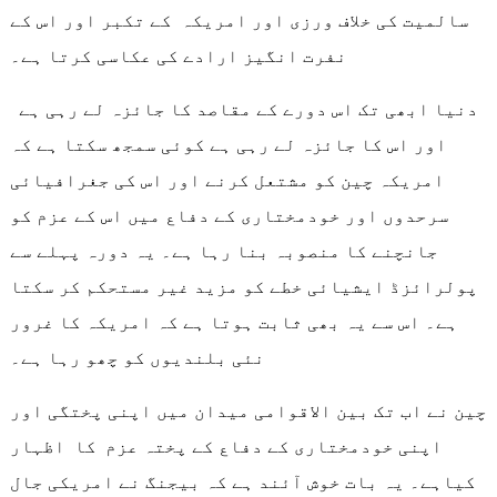
سالمیت کی خلاف ورزی اور امریکہ کے تکبر اور اس کے
نفرت انگیز ارادے کی عکاسی کرتا ہے۔
دنیا ابھی تک اس دورے کے مقاصد کا جائزہ لے رہی ہے
اور اس کا جائزہ لے رہی ہے کوئی سمجھ سکتا ہے کہ
امریکہ چین کو مشتعل کرنے اور اس کی جغرافیائی
سرحدوں اور خودمختاری کے دفاع میں اس کے عزم کو
جانچنے کا منصوبہ بنا رہا ہے۔ یہ دورہ پہلے سے
پولرائزڈ ایشیائی خطے کو مزید غیر مستحکم کر سکتا
ہے۔ اس سے یہ بھی ثابت ہوتا ہے کہ امریکہ کا غرور
نئی بلندیوں کو چھو رہا ہے۔
چین نے اب تک بین الاقوامی میدان میں اپنی پختگی اور
اپنی خودمختاری کے دفاع کے پختہ عزم کا اظہار
کیاہے۔ یہ بات خوش آئند ہے کہ بیجنگ نے امریکی جال