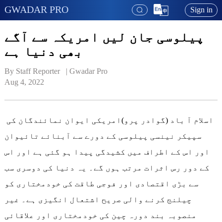
GWADAR PRO
Sign in
پیلوسی جان لیں امریکہ سے آگے
بھی دنیا ہے
By Staff Reporter   | 
Gwadar Pro
Aug 4, 2022
اسلام آ باد (گوادر پرو)امریکی ایوان نمائندگان کی
سپیکر نینسی پیلوسی کے دورے سے آبنائے تائیوان
اور اس کے اطراف میں کشیدگی پیدا ہو گئی ہے اور اس
کے دور رس اثرات مرتب ہوں گے۔ یہ دنیا کی دوسری سب
سے بڑی اقتصادی اور فوجی طاقت کی خودمختاری کو
چیلنج کرنے والی صریح اشتعال انگیزی ہے۔ غیر
منصوبہ بند دورہ چین کی خودمختاری اور علاقائی