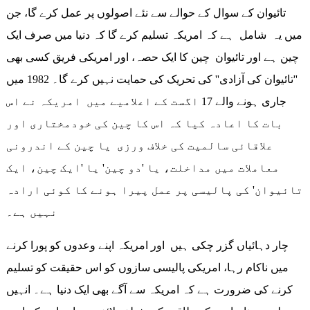
تائیوان کے سوال کے حوالے سے نئے اصولوں پر عمل کرے گا، جن
میں یہ شامل ہے کہ امریکہ تسلیم کرے گا کہ دنیا میں صرف ایک
چین ہے اور تائیوان چین کا ایک حصہ، اور امریکی فریق کسی بھی
''تائیوان کی آزادی'' کی تحریک کی حمایت نہیں کرے گا۔ 1982 میں
جاری ہونے والے 17 اگست کے اعلامیے میں امریکہ نے اس
بات کا اعادہ کیا کہ اس کا چین کی خودمختاری اور
علاقائی سالمیت کی خلاف ورزی یا چین کے اندرونی
معاملات میں مداخلت، یا 'دو چین' یا 'ایک چین، ایک
تائیوان' کی پالیسی پر عمل پیرا ہونے کا کوئی ارادہ
نہیں ہے۔
چار دہائیاں گزر چکی ہیں اور امریکہ اپنے وعدوں کو پورا کرنے
میں ناکام رہا، امریکی پالیسی سازوں کو اس حقیقت کو تسلیم
کرنے کی ضرورت ہے کہ امریکہ سے آگے بھی ایک دنیا ہے۔ انہیں