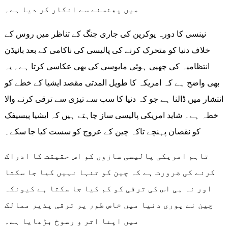
میں پھنسنے سے انکار کر دیا ہے۔
نینسی کا دورہ یوکرین کی جاری جنگ کے تناظر میں روس کے
خلاف دنیا کو متحرک کرنے کی پالیسی کی ناکامی کے بعد بائیڈن
انتظامیہ کی چھپی ہوئی مایوسی کی بھی عکاسی کرتا ہے۔ یہ
بھی واضح ہے کہ امریکہ کا طویل المدتی مقصد ایشیا کے خطے کو
انتشار میں ڈالنا ہے جو کہ دنیا کا سب سے تیزی سے ترقی کرنے والا
خطہ ہے۔ شاید امریکی پالیسی ساز چاہتے ہیں کہ ایشیا پیسیفک
کو نقصان پہنچے تاکہ چین کے عروج کو سست کیا جا سکے۔
تاہم امریکی پالیسی سازوں کو اس حقیقت کا ادراک
کرنے کی ضرورت ہے کہ چین کو تنہا نہیں کیا جا سکتا
اور نہ ہی اس کی ترقی کو کم کیا جا سکتا ہے کیونکہ
چین نے پوری دنیا میں خاص طور پر ترقی پذیر ممالک
میں اپنا اثر و رسوخ بڑھایا ہے۔