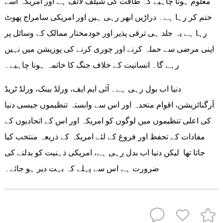
معلوم ہونا چاہیے کہ طاقت کی شیلف لائف ہے اور امریکہ اسے
ختم کر رہا ہے۔ دراڑیں ابھر رہی ہیں اور امریکی سامراج پھوٹ
رہا ہے یہ جلد ہی ترقی پذیر اور خودمختار ممالک کے وسائل پر
اپنی مرضی سے حملہ کرنے اور چوری کرنے کی پوزیشن میں نہیں
رہے گا۔ انسانیت کے خلاف جنگ کا خاتمہ ہونا چاہیے۔
دنیا اب بول رہی ہے۔ آئی ایم ایف، ورلڈ بینک، ورلڈ ٹریڈ
آرگنائزیشن، اقوام متحدہ اور اس سے وابستہ تنظیموں جیسی دنیا
کی اعلی تنظیموں میں لوگوں کو امریکہ اور اس کے اتحادیوں کے
مفادات کے تحفظ اور فروغ کے لئے امریکہ کے ذریعہ منتخب کیا
جاتا تھا لیکن دنیا اب بدل رہی ہے، امریکی ذہنیت کو بدلنے کی
ضرورت ہے اس سے پہلے کہ بہت دیر ہو جائے۔