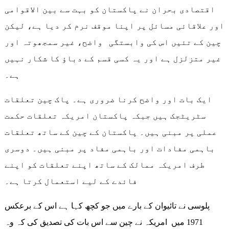
اقتصادی بحران نے پاکستان کو بہت سے بین الاقوامی
اور علاقائی مسائل پر اپنا موقف نرم کر دیا ہے، لیکن
چین کے تئیں اس کی وابستگی واضح، غیر سمجھوتہ اور
غیر متزلزل ہے اور یہ کسی قسم کے دباؤ کا شکار نہیں
ہے۔
ایک بات اور واضح کرنا ضروری ہے۔ پاک چین تعلقات
سٹریٹجک ہیں جبکہ پاکستان امریکہ تعلقات حکمت
عملی پر مبنی ہیں۔ پاکستان کے چین کے ساتھ تعلقات
باہمی مفادات اور باہمی مفاد پر مبنی ہیں۔ دوسری
طرف امریکہ ممالک کے ساتھ اپنے تعلقات کو اپنے
فائدے کے لیے استعمال کرتا ہے۔
پلوسی نے تائیوان کے بارے میں جو کچھ کہا ہے اس کے برعکس
1971 میں امریکہ نے چین سے اس بات کی تصدیق کی کہ وہ