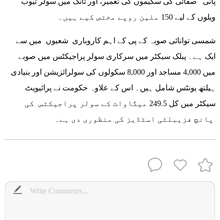
پانی صفائی کی سکیموں کی تعمیر، اور ٹانک میں سولر ٹیوب
ویلوں کے لیے 150 ملین روپے مختص کیے ہیں۔
شمسی توانائی صوبہ کے پی کے اہم کاروباری شعبوں میں سے
ایک ہے۔ پبلک سیکٹر میں سرکاری سولر پراجیکٹس میں صوبے
میں 4,000 مساجد اور 8,000 سکولوں کی سولرائزیشن اور بنیادی
ہیلتھ یونٹس شامل ہیں۔ اس کے علاوہ حکومت نے پرائیویٹ
سیکٹر میں کل 249.5 میگاواٹ کے سولر پراجیکٹس کی
پانچ فزیبلٹی اسٹڈیز کی منظوری دی ہے۔