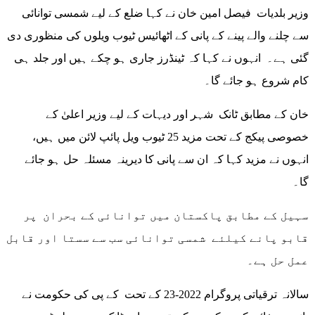
وزیر بلدیات فیصل امین خان نے کہا ضلع کے لیے شمسی توانائی
سے چلنے والے پینے کے پانی کے اٹھائیس ٹیوب ویلوں کی منظوری دی
گئی ہے۔ انہوں نے کہا کہ ٹینڈرز جاری ہو چکے ہیں اور جلد ہی
کام شروع ہو جائے گا۔
خان کے مطابق ٹانک شہر اور دیہات کے لیے وزیر اعلیٰ کے
خصوصی پیکج کے تحت مزید 25 ٹیوب ویل پائپ لائن میں ہیں،
انہوں نے مزید کہا کہ ان سے پانی کا دیرینہ مسئلہ حل ہو جائے
گا۔
سہیل کے مطابق پاکستان میں توانائی کے بحران پر
قابو پانے کیلئے شمسی توانائی سب سے سستا اور قابل
عمل حل ہے۔
سالانہ ترقیاتی پروگرام 2022-23 کے تحت کے پی کی حکومت نے