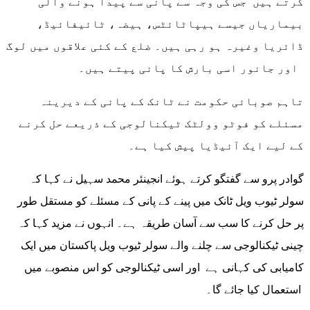
کرتے ہیں جس کی وجہ سے پانی سے پیدا ہونے والی
بیماریاں جیسے ہیپاٹائٹس، ہیضہ، ٹائیفائیڈ،
ڈائریا وغیرہ ہو رہی ہیں۔ ضلع کے کئی علاقوں میں لوگ
اور جانور اسی بارش کا پانی پیتے ہیں۔
تاہم صوبائی حکومت نے ٹانک کے پانی کے دیرینہ
مسئلے کو فوٹو وولٹک ٹیکنالوجی کے ذریعے حل کرنے
کے لیے ایک آئیڈیا پیش کیا ہے۔
گوادر پرو سے گفتگو کرتے ہوئے انجینئر محمد سہیل نے کہا کہ
سولر ٹیوب ویل ٹانک میں پینے کے پانی کے مسئلے کو مستقل طور
پر حل کرنے کا سب سے آسان طریقہ ہے۔ انہوں نے مزید کہا کہ
چینی ٹیکنالوجی سے چلنے والے سولر ٹیوب ویل پاکستان میں ایک
کامیابی کی کہانی ہے اور اسی ٹیکنالوجی کو اس منصوبے میں
استعمال کیا جائے گا۔