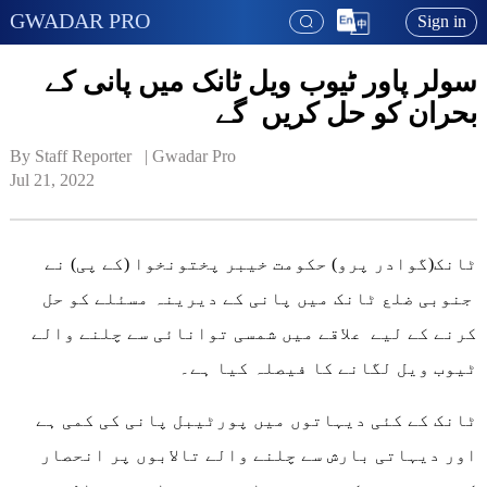
GWADAR PRO
Sign in
سولر پاور ٹیوب ویل ٹانک میں پانی کے
بحران کو حل کریں گے
By Staff Reporter   | 
Gwadar Pro
Jul 21, 2022
ٹانک(گوادر پرو) حکومت خیبر پختونخوا (کے پی) نے
جنوبی ضلع ٹانک میں پانی کے دیرینہ مسئلے کو حل
کرنے کے لیے علاقے میں شمسی توانائی سے چلنے والے
ٹیوب ویل لگانے کا فیصلہ کیا ہے۔
ٹانک کے کئی دیہاتوں میں پورٹیبل پانی کی کمی ہے
اور دیہاتی بارش سے چلنے والے تالابوں پر انحصار