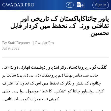
GWADAR PRO
Sign in
پاور چائناکاپاکستان کے تاریخی اور
ثقافتی ورثہ کے تحفظ میں کردار قابل
تحسین
By Staff Reporter   | 
Gwadar Pro
Jul 9, 2022
گلگت(گوادر پرو)پاکستان واٹر اینڈ پاور ڈویلپمنٹ اتھارٹی (واپڈا) کی
جانب سے دیامر بھاشا ڈیم پروجیکٹ (ڈی بی ڈی پی) سائٹ پر
چٹانوں کے نقش و نگار کے تحفظ میں اس کے تعاون کا اعتراف
کرتے ہوئےپاور چائنا کو "شکریہ کا خط" موصول ہوا ہے۔ چینی
کمپنی نے جمعرات کو یہ بات بتائی۔
پاور چائنا نے کہا کہ اس نے پاکستان کے تاریخی اور