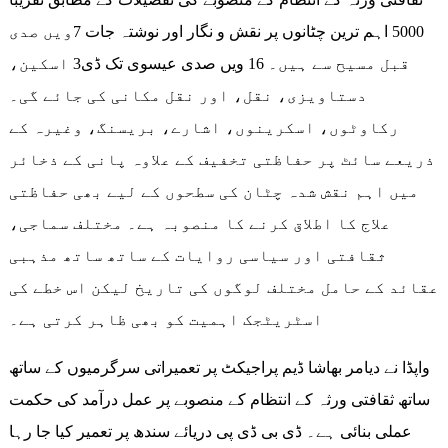
5000 اہم ترین چٹانوں پر نقش و نگار اور نوشتہ جات 7ویں صدی
قبل مسیح سے ہیں۔ 16 ویں صدی عیسوی تک ڈی3 اسکین،
دستاویزی، نقل، اور نقل مکانی کی جائے گی۔
رکاوٹوں، اسکرینوں، اشارے، بریسنگ، وغیرہ کے
ذریعے سائٹ پر حفاظتی تخفیف کے علاوہ پانی کے ذخائر
میں اہم نقش شدہ چٹان کی سطحوں کے لیے بھی حفاظتی
علاج کا اطلاق کرنے کا منصوبہ ہے۔ مختلف سماجی،
ثقافتی اور سیاسی روایات کے ساتھ ساتھ مذہبی
عقائد کے حامل مختلف لوگوں کی تاریخ لیکن اس خطے کی
اسٹریٹجک اہمیت کو بھی ظاہر کرتی ہے۔
واپڈا نے دیامر بھاشا ڈیم پراجیکٹ پر تعمیراتی سرگرمیوں کے ساتھ
ساتھ ثقافتی ورثہ کے انتظام کے منصوبے پر عمل درآمد کی حکمت
عملی بنائی ہے۔ ڈی بی ڈی پی دریائے سندھ پر تعمیر کیا جا رہا