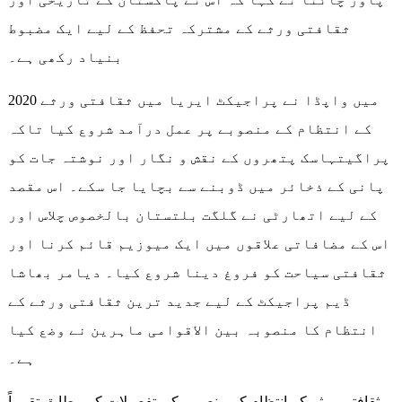
ثقافتی ورثے کے مشترکہ تحفظ کے لیے ایک مضبوط
بنیاد رکھی ہے۔
2020 میں واپڈا نے پراجیکٹ ایریا میں ثقافتی ورثے
کے انتظام کے منصوبے پر عمل درآمد شروع کیا تاکہ
پراگیتہاسک پتھروں کے نقش و نگار اور نوشتہ جات کو
پانی کے ذخائر میں ڈوبنے سے بچایا جا سکے۔ اس مقصد
کے لیے اتھارٹی نے گلگت بلتستان بالخصوص چلاس اور
اس کے مضافاتی علاقوں میں ایک میوزیم قائم کرنا اور
ثقافتی سیاحت کو فروغ دینا شروع کیا۔ دیامر بھاشا
ڈیم پراجیکٹ کے لیے جدید ترین ثقافتی ورثے کے
انتظام کا منصوبہ بین الاقوامی ماہرین نے وضع کیا
ہے۔
ثقافتی ورثہ کے انتظام کے منصوبے کی تفصیلات کے مطابق تقریباً