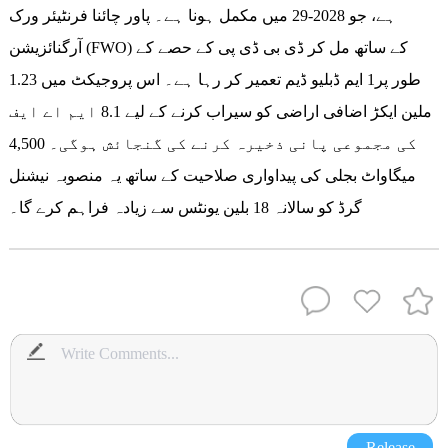
ہے، جو 2028-29 میں مکمل ہونا ہے۔ پاور چائنا فرنٹیئر ورک
آرگنائزیشن (FWO) کے ساتھ مل کر ڈی بی ڈی پی کے حصے کے
طور پر1 ایم ڈبلیو ڈیم تعمیر کر رہا ہے۔ اس پروجیکٹ میں 1.23
ملین ایکڑ اضافی اراضی کو سیراب کرنے کے لیے 8.1 ایم اے ایف
کی مجموعی پانی ذخیرہ کرنے کی گنجائش ہوگی۔ 4,500
میگاواٹ بجلی کی پیداواری صلاحیت کے ساتھ یہ منصوبہ نیشنل
گرڈ کو سالانہ 18 بلین یونٹس سے زیادہ فراہم کرے گا۔
Release