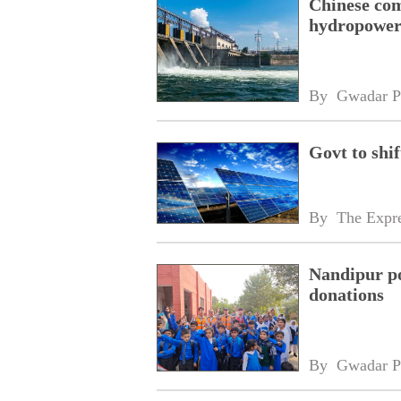
Chinese com
hydropower
By 
Gwadar P
Govt to shif
By 
The Expre
Nandipur po
donations
By 
Gwadar P