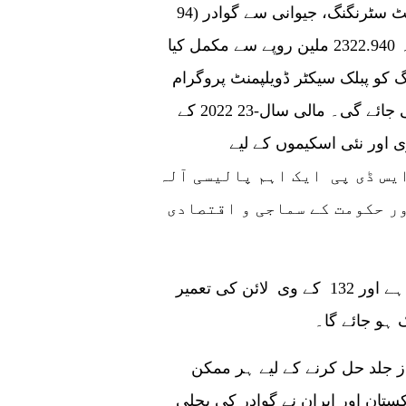
تفصیلات کے مطابق 132 کے وی کے دوسرے سرکٹ سٹرنگنگ، جیوانی سے گوادر (94
کلومیٹر) تک ٹرانسمیشن لائن کی تعمیر کا منصوبہ 2322.940 ملین روپے سے مکمل کیا
نگنگ کو پبلک سیکٹر ڈویلپمنٹ پروگرام
(پی ایس ڈی پی) کے ذریعے مالی اعانت فراہم کی جائے گی۔ مالی سال-23 2022 کے
اور نئی اسکیموں کے لیے
 پی ایس ڈی پی ایک اہم پالیسی آلہ
ر حکومت کے سماجی و اقتصادی
گوادر ایران سے درآمد شدہ بجلی پر انحصار کرتا ہے اور 132 کے وی لائن کی تعمیر
ہو جائے گا۔
 جلد حل کرنے کے لیے ہر ممکن
ان اور ایران نے گوادر کی بجلی