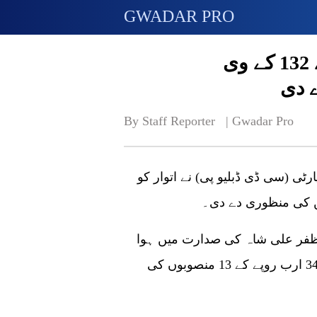
GWADAR PRO
سی ڈی ڈبلیو پی نے گوادر کے لیے 132 کے وی
 دی
By Staff Reporter   | 
Gwadar Pro
رٹی (سی ڈی ڈبلیو پی) نے اتوار کو
 ظفر علی شاہ کی صدارت میں ہوا
جس میں گوادر کے لیے 132 کے وی لائن سمیت 34.8 ارب روپے کے 13 منصوبوں کی