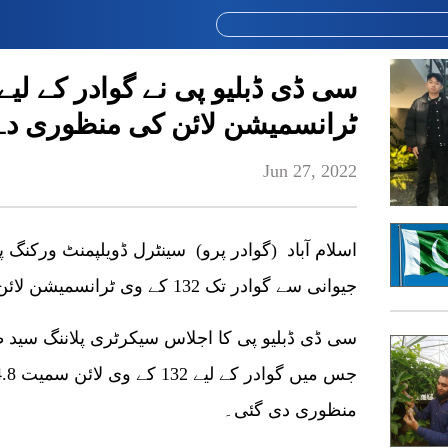
ٹرانسمیشن لائن کی منظوری دے
Jun 27, 2022
اسلام آباد (گوادر پرو) سینٹرل ڈویلپمنٹ ورکنگ پا
جیوانی سے گوادر تک 132 کے وی ٹرانسمیشن لائن کی منظوری دے دی۔
سی ڈی ڈبلیو پی کا اجلاس سیکرٹری پلاننگ سید
منظوری دی گئی۔