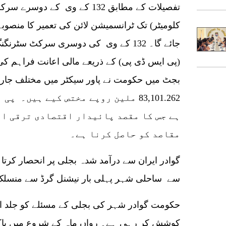
جائے گا۔ 132 کے وی کی دوسری سرکٹ سٹر
بجٹ میں حکومت نے پاور سیکٹر میں مختلف جاری 
83,101.262 ملین روپے مختص کیے ہیں۔
ہے جس کا مقصد پائیدار اقتصادی ترقی او
مقاصد کو حاصل کرنا ہے۔
سے ساحلی شہر پہلی بار نیشنل گرڈ سے منسلک 
حکومت گوادر شہر کی بجلی کے مسئلے کو جلد از
کوشش کر رہی ہے۔ رواں ماہ کے شروع میں پاکست