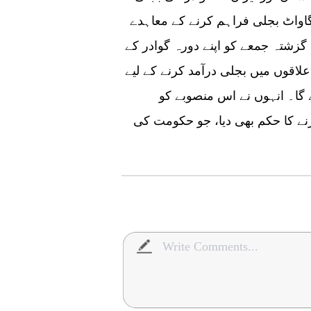
یات کو پورا کرنے کے لیے اضافی 100 میگاواٹ بجلی فراہم کرنے کے معاہدے
زشتہ جمعے کو اپنے دورہ گوادر کے
لاقوں میں بجلی درآمد کرنے کے لیے
دیا جائے گا۔ انہوں نے اس منصوبے کو
رنے کا حکم بھی دیا، جو حکومت کی