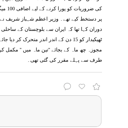
کی ضرور
پر دستخط کیے تھے۔ وزیر اعظم شہباز شریف نے گ
دوران کہا تھا کہ ایران سے بلوچستان کے ساحلی ع
ٹھیکیدار کو 15 دن کے اندر اندر متحرک کر 
مجوزہ چھ ماہ کے بجائے ''تین ماہ میں '' مکمل ک
طرف سے پہلے مقرر کی گئی تھی۔