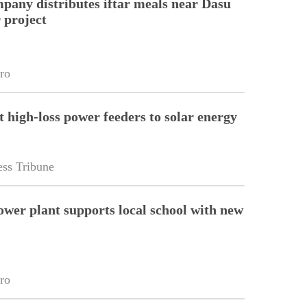
pany distributes iftar meals near Dasu
 project
ro
t high-loss power feeders to solar energy
ss Tribune
wer plant supports local school with new
ro