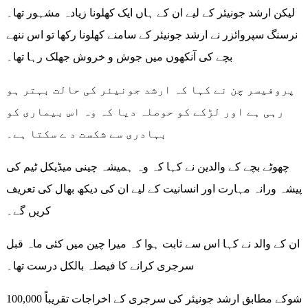
لیکن ارشد جونیئر کے لیے ان کے ہاں ایک کھلونا زیادہ مشہور تھا۔
نرسنگ سپروائزر نے ارشد جونیئر کے سامنے کھلونا رکھا تو اس ننھے
بچے کی آنکھوں میں جوش و خروش جھلک رہا تھا۔
پروفیسر چن نے کہا کہ ارشد جونیئر کی حالت بہتر ہو
رہی ہے اور لڑکے کو حوصلہ دیا کہ وہ اس بیماری کو
بہادری سے شکست د ے سکتا ہے۔
چھوٹے بچے کے والدین نے کہا کہ وہ ہمیشہ چینی میڈیکل ٹیم کی
پیشہ ورانہ مہارت اور انسانیت کے لیے ان کی دیکھ بھال کی تعریف
کریں گے۔
ان کے والد نے کہا اس سے ثابت ہوا کہ میرا چین میں کئی ماہ قبل
سرجری کرانے کا فیصلہ بالکل درست تھا۔
شوکے مطابق ارشد جونیئر کی سرجری کے اخراجات تقریباً 100,000