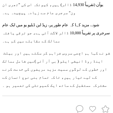
یوآن (تقریباً 14,930 ڈالر) ہیں، کیونکہ اس کی "تھری ان
ون" سرجری عام سے زیادہ پیچیدہ ہے۔
شونے مزید کہا کہ عام طور پر، زیڈ این ڈبلیو یو میں ایک عام
سرجری پر تقریباً 10,000 ڈالر لاگت آتی ہے، جو ترقی یافتہ
ممالک کے مقابلے میں کم ہے۔
شو نے کہا ہم اچھی سروس فراہم کر سکتے ہیں اور بیلٹ
اینڈ روڈ انیشی ایٹو ( بی آر آئی )میں شامل ممالک
اور خطوں کے لوگوں سمیت مزید مریضوں کی خدمت کرنے
کے لیے تیار ہیں، تاکہ تمام بنی نوع انسان کے
مشترکہ مستقبل کے ساتھ ایک کمیونٹی کی تعمیر ہو ۔