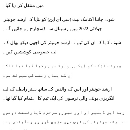
میں منتقل کر دیا گیا۔
شونے چائنا اکنامک نیٹ (سی ای این) کو بتایا کہ ارشد جونیئر
جولائی 2022 میں ہسپتال سے ڈسچارج ہو جائیں گے۔
شونے کہا کہ ان کی ٹیم نے ارشد جونیئر کی اچھی دیکھ بھال کے
لیے خصوصی کوششیں کیں۔
چھوٹے لڑکے کو ایک ہی وارڈ میں رکھا گیا تھا تاکہ
ان کے یہاں رہنے کی سہولت ہو۔
ارشد جونیئر اور اس کے والدین کے ساتھ بہتر رابطے کے لیے
انگریزی بولنے والی نرسوں کی ایک ٹیم کا اہتمام کیا گیا تھا۔
زید این ڈبلیو او اور نیورو سرجری ڈپارٹمنٹ دونوں
نے ارشد جونیئر کی فیس میں جزوی طور پر رعایتدی ہے۔