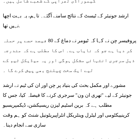
کیموراڈی تھراپی کے شعبے شامل ہیں۔
ارشد جونیئر کے ٹیسٹ کے نتائج سامنے آگئے۔ تاہم، یہ بہت اچھا
نہیں تھا.
پروفیسر چن نے کہا کہ ٹیومر نے دماغ کے 80 فیصد حصے پر حملہ
کر دیا ہے جو کہ نایاب ہے۔ اس کا مطلب ہے کہ مندرجہ
ذیل سرجری انتہائی مشکل ہوگی اور یہ میڈیکل ٹیم کے
لیے ایک سخت چیلنج بھی پیش کرے گا ۔
مشورے اور مکمل بحث کی بنیاد پر چن اور ان کی ٹیم نے ارشد
جونیئر کے لیے "تھری ان ون" سرجری کرنے کا فیصلہ کیا، جس کا
مطلب ہے کہ برین اسٹیم لیزن ریسیکشن، ڈیکمپریسیو
کرینییکٹومی اور لیٹرل وینٹریکل انٹراپیریٹونیل شنٹ کو ہم وقت
سازی سے انجام دینا۔