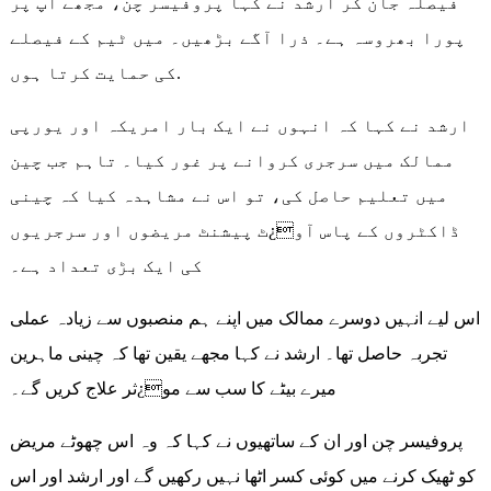
فیصلہ جان کر ارشد نے کہا پروفیسر چن، مجھے آپ پر
پورا بھروسہ ہے۔ ذرا آگے بڑھیں۔ میں ٹیم کے فیصلے
کی حمایت کرتا ہوں.
ارشد نے کہا کہ انہوں نے ایک بار امریکہ اور یورپی
ممالک میں سرجری کروانے پر غور کیا۔ تاہم جب چین
میں تعلیم حاصل کی، تو اس نے مشاہدہ کیا کہ چینی
ڈاکٹروں کے پاس آو¿ٹ پیشنٹ مریضوں اور سرجریوں
کی ایک بڑی تعداد ہے۔
اس لیے انہیں دوسرے ممالک میں اپنے ہم منصبوں سے زیادہ عملی
تجربہ حاصل تھا۔ ارشد نے کہا مجھے یقین تھا کہ چینی ماہرین
میرے بیٹے کا سب سے مو¿ثر علاج کریں گے۔
پروفیسر چن اور ان کے ساتھیوں نے کہا کہ وہ اس چھوٹے مریض
کو ٹھیک کرنے میں کوئی کسر اٹھا نہیں رکھیں گے اور ارشد اور اس