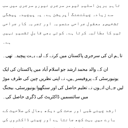
تاہم برین اسٹیم ٹیومر سرجری نیورو سرجری میں سب
سے زیادہ چیلنجنگ آپریشن ہے۔ یہ پیچیدہ پیشگی
تشخیص، معقول جراحی منصوبہ اور تجربہ کار جراحی
ٹیم کا مطالبہ کرتا ہے۔ کوئی بھی قابلِ تقسیم نہیں
ہے۔
تاہم ان کی سرجری پاکستان میں کرنے کے لیے بہت پیچیدہ تھی۔
ان کے والد محمد ارشد جو اسلام آباد میں پاکستان کی ایک
یونیورسٹی کے پروفیسرہیں، نے اپنی نظریں چین کی طرف موڑ
لیں جہاں انہوں نے تعلیم حاصل کی اور سنگھوا یونیورسٹی، بیجنگ
میں سائنسمیں ڈاکٹریٹ کی ڈگری حاصل کی۔
ارشد چینی طبی اور صحت کی دیکھ بھال کی صلاحیت کے
بارے میں بہت کچھ جانتا ہے اور چینی ڈاکٹروں کی