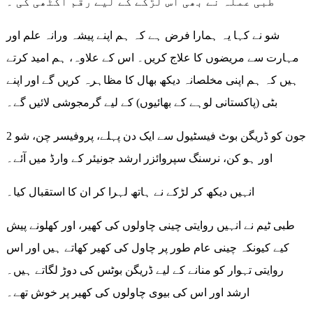
طبی عملہ نے بھی اس لڑکے کے لیے رقم اکٹھی کی ۔
شو نے کہا یہ ہمارا فرض ہے کہ ہم اپنے پیشہ ورانہ علم اور
مہارت سے مریضوں کا علاج کریں۔ اس کے علاوہ، ہم امید کرتے
ہیں کہ ہم اپنی مخلصانہ دیکھ بھال کا مظاہرہ کریں گے اور اپنے
بٹی (پاکستانی لوہے کے بھائیوں) کے لیے گرمجوشی لائیں گے۔
2 جون کو ڈریگن بوٹ فیسٹیول سے ایک دن پہلے، پروفیسر چن، شو
اور ہو کن، نرسنگ سپروائزر ارشد جونیئر کے وارڈ میں آئے۔
انہیں دیکھ کر لڑکے نے ہاتھ لہرا کر ان کا استقبال کیا۔
طبی ٹیم نے انہیں روایتی چینی چاولوں کی کھیر، اور کھلونے پیش
کیے کیونکہ چینی عام طور پر چاول کی کھیر کھاتے ہیں اور اس
روایتی تہوار کو منانے کے لیے ڈریگن بوٹس کی دوڑ لگاتے ہیں۔
ارشد اور اس کی بیوی چاولوں کی کھیر پر خوش تھے۔