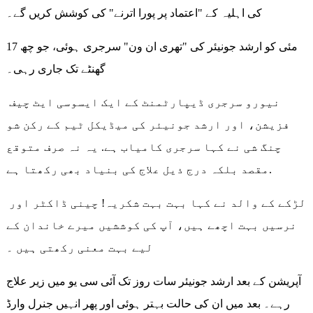
کی اہلیہ کے "اعتماد پر پورا اترنے" کی کوشش کریں گے۔
17 مئی کو ارشد جونیئر کی "تھری ان ون" سرجری ہوئی، جو چھ
گھنٹے تک جاری رہی۔
نیورو سرجری ڈیپارٹمنٹ کے ایک ایسوسی ایٹ چیف
فزیشن، اور ارشد جونیئر کی میڈیکل ٹیم کے رکن شو
چنگ شی نے کہا سرجری کامیاب ہے. یہ نہ صرف متوقع
مقصد بلکہ درج ذیل علاج کی بنیاد بھی رکھتا ہے.
لڑکے کے والد نے کہا بہت بہت شکریہ! چینی ڈاکٹر اور
نرسیں بہت اچھے ہیں، آپ کی کوششیں میرے خاندان کے
لیے بہت معنی رکھتی ہیں ۔
آپریشن کے بعد ارشد جونیئر سات روز تک آئی سی یو میں زیر علاج
رہے۔ بعد میں ان کی حالت بہتر ہوئی اور پھر انہیں جنرل وارڈ