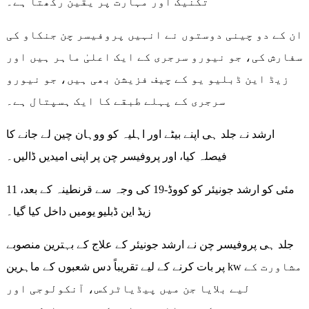
تکنیک اور مہارت پر یقین رکھتا ہے۔
ان کے دو چینی دوستوں نے انہیں پروفیسر چن جنکاو کی
سفارش کی، جو نیورو سرجری کے ایک اعلیٰ ماہر ہیں اور
زیڈ این ڈبلیو یو کے چیف فزیشن بھی ہیں، جو نیورو
سرجری کے پہلے طبقے کا ایک ہسپتال ہے۔
ارشد نے جلد ہی اپنے بیٹے اور اہلیہ کو ووہان چین لے جانے کا
فیصلہ کیا، اور پروفیسر چن پر اپنی امیدیں ڈالیں۔
11 مئی کو ارشد جونیئر کو کووڈ-19 کی وجہ سے قرنطینہ کے بعد،
زیڈ این ڈبلیو یومیں داخل کیا گیا۔
جلد ہی پروفیسر چن نے ارشد جونیئر کے علاج کے بہترین منصوبے
پر بات کرنے کے لیے تقریباً دس شعبوں کے ماہرین kw مشاورت کے
لیے بلایا جن میں پیڈیاٹرکس، آنکولوجی اور