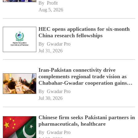
By 
Profit
Aug 5, 2026
HEC opens applications for six-month
China research fellowships
By 
Gwadar Pro
Jul 31, 2026
Iran-Pakistan connectivity drive
complements regional trade vision as
Chabahar-Gwadar cooperation gains
momentum alongside China's BRI
By 
Gwadar Pro
network
Jul 30, 2026
Chinese firm seeks Pakistani partners in
pharmaceuticals, healthcare
By 
Gwadar Pro