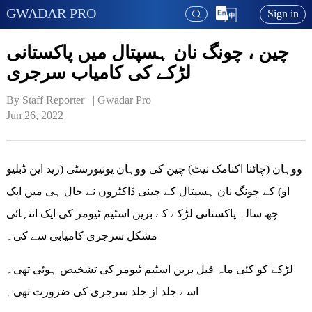
GWADAR PRO
Sign in
چین ، چونگ نان ہسپتال میں پاکستانی
لڑکے کی کامیاب سرجری
By Staff Reporter   | 
Gwadar Pro
Jun 26, 2022
ووہان (چائنا اکنامک نیٹ) چین کی ووہان یونیورسٹی (زید این ڈبلیو
او) کے چونگ نان ہسپتال کے چینی ڈاکٹروں نے حال ہی میں ایک
چھ سالہ پاکستانی لڑکے کے برین اسٹیم ٹیومر کی ایک انتہائی
مشکل سرجری کامیابی سے کی۔
لڑکے کو کئی ماہ قبل برین اسٹیم ٹیومر کی تشخیص ہوئی تھی۔
اسے جلد از جلد سرجری کی ضرورت تھی۔