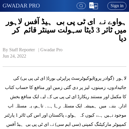
GWADAR PRO
Sign in
ہواوے نے ای ٹی پی بی ہیڈ آفس لاہور
میں ٹائر 3 ڈیٹا سہولت سینٹر قائم کر
دیا
By Staff Reporter   | 
Gwadar Pro
Jun 24, 2022
لاہور (گوادر پرو)ایوکیوٹرسٹ پراپرٹی بورڈ( ای ٹی پی بی) کی
جائیدادوں، زمینوں، لیز پر دی گئی زمین اور منافع کا حساب کتاب
کا مکمل اور مستند ریکارڈ ای ٹی پی بی کے لیے ایک منافع بخش
ادارہ بننے میں ہمیشہ ایک مسئلہ رہا ہے۔ تاہم، یہ مسئلہ اب
موجود نہیں ہے، کیوں کہ ہواوے پاکستان اور اس کی ٹائر 1 پارٹنر
کمپیوٹر مارکیٹنگ کمپنی (سی ایم سی) نے ای ٹی پی بی ہیڈ آفس