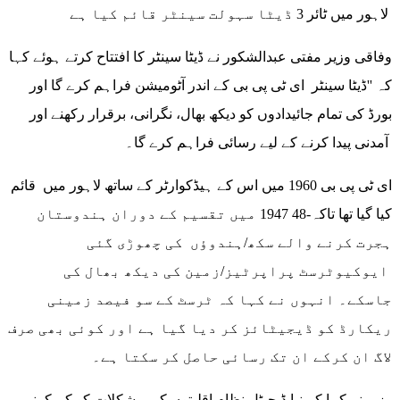
لاہور میں ٹائر 3 ڈیٹا سہولت سینٹر قائم کیا ہے
وفاقی وزیر مفتی عبدالشکور نے ڈیٹا سینٹر کا افتتاح کرتے ہوئے کہا
کہ ''ڈیٹا سینٹر ای ٹی پی بی کے اندر آٹومیشن فراہم کرے گا اور
بورڈ کی تمام جائیدادوں کو دیکھ بھال، نگرانی، برقرار رکھنے اور
آمدنی پیدا کرنے کے لیے رسائی فراہم کرے گا۔
ای ٹی پی بی 1960 میں اس کے ہیڈکوارٹر کے ساتھ لاہور میں قائم
کیا گیا تھا تاکہ-48 1947 میں تقسیم کے دوران ہندوستان
ہجرت کرنے والے سکھ/ہندوؤں کی چھوڑی گئی
ایوکیوٹرسٹ پراپرٹیز/زمین کی دیکھ بھال کی
جاسکے۔ انہوں نے کہا کہ ٹرسٹ کے سو فیصد زمینی
ریکارڈ کو ڈیجیٹائز کر دیا گیا ہے اور کوئی بھی صرف
لاگ ان کرکے ان تک رسائی حاصل کر سکتا ہے۔
وزیر نے کہا کہ نیا ڈیجیٹل نظام اقلیتوں کی مشکلات کو کم کرنے