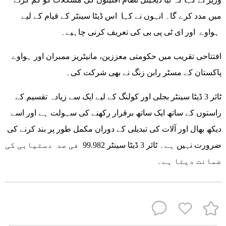
میں مدد کرے گا۔ انہوں نے کہا اس ڈیٹا سینٹر کے قیام کے لیے
ہواوے اور ای ٹی پی بی کی تعریف کرنی چاہیے۔
افتتاحی تقریب میں حکومتی معززین، مانیٹریز ممبران اور ہواوے
پاکستان کے مسٹر رابن زنگ نے بھی شرکت کی۔
ٹائر 3 ڈیٹا سینٹر بجلی اور کولنگ کے لیے ایک سے زیادہ تقسیم کے
راستوں کے ساتھ ایک ساتھ برقرار رکھنے کی سہولت ہے اور اسے
دیکھ بھال اور آلات کی تبدیلی کے دوران مکمل طور پر بند کرنے کی
ضرورت نہیں ہے۔ ٹائر 3 ڈیٹا سینٹر 99.982 فی صد دستیابی کی
ضمانت دیتا ہے۔