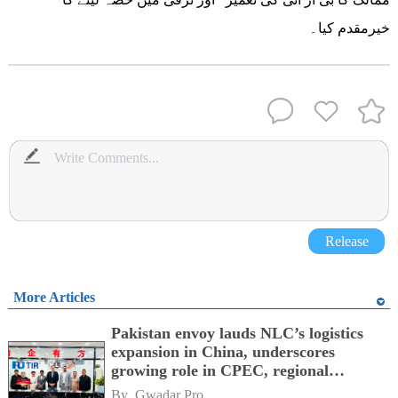
خیرمقدم کیا۔
Release
More Articles
Pakistan envoy lauds NLC’s logistics
expansion in China, underscores
growing role in CPEC, regional
connectivity
By 
Gwadar Pro