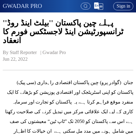
GWADAR PRO
Sign in
پہلے چین پاکستان ''بیلٹ اینڈ روڈ''
ٹرانسپورٹیشن اینڈ لاجسٹکس فورم کا
انعقاد
By Staff Reporter   | 
Gwadar Pro
Jun 22, 2022
جنان (گوادر پرو) چین پاکستان اقتصادی راہداری (سی پیک)
پاکستان کو اپنی اسٹریٹجک اور اقتصادی پوزیشن کو بڑھانے کا ایک
منفرد موقع فراہم کرتا ہے، یہ پاکستان کو تجارت اور سرمایہ
کاری کے لیے ایک علاقائی مرکز میں تبدیل کرنے کی صلاحیت رکھتا
ہے، اس سے پاکستان کو 2050 تک ”ٹاپ ٹین“ معیشتوں کی صف
میں شامل ہونے میں مدد مل سکتی ہے، ان خیالات کا اظہار