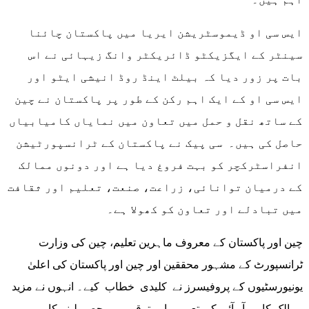
ایس سی او ڈیموسٹریشن ایریا میں پاکستان چائنا
سینٹر کے ایگزیکٹو ڈائریکٹر وانگ زیہائی نے اس
بات پر زور دیا کہ بیلٹ اینڈ روڈ انیشی ایٹو اور
ایس سی او کے ایک اہم رکن کے طور پر پاکستان نے چین
کے ساتھ نقل و حمل میں تعاون میں نمایاں کامیابیاں
حاصل کی ہیں۔ سی پیک نے پاکستان کے ٹرانسپورٹیشن
انفراسٹرکچر کو بہت فروغ دیا ہے اور دونوں ممالک
کے درمیان توانائی، زراعت، صنعت، تعلیم اور ثقافت
میں تبادلے اور تعاون کو کھولا ہے۔
چین اور پاکستان کے معروف ماہرین تعلیم، چین کی وزارت
ٹرانسپورٹ کے مشہور محققین اور چین اور پاکستان کی اعلیٰ
یونیورسٹیوں کے پروفیسرز نے کلیدی خطاب کیے۔ انہوں نے مزید
ممالک کا بی آر آئی کی تعمیر اور ترقی میں حصہ لینے کا