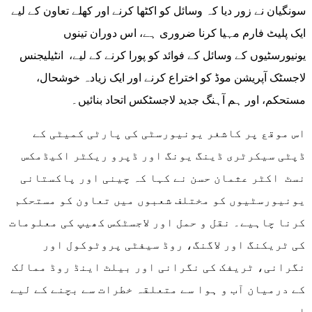
سونگیان نے زور دیا کہ وسائل کو اکٹھا کرنے اور کھلے تعاون کے لیے
ایک پلیٹ فارم مہیا کرنا ضروری ہے، اس دوران تینوں
یونیورسٹیوں کے وسائل کے فوائد کو پورا کرنے کے لیے، انٹیلیجنس
لاجسٹک آپریشن موڈ کو اختراع کرنے اور ایک زیادہ خوشحال،
مستحکم، اور ہم آہنگ جدید لاجسٹکس اتحاد بنائیں۔
اس موقع پر کاشغر یونیورسٹی کی پارٹی کمیٹی کے
ڈپٹی سیکرٹری ڈینگ یونگ اور ڈپرو ریکٹر اکیڈمکس
نسٹ اکٹر عثمان حسن نے کہا کہ چینی اور پاکستانی
یونیورسٹیوں کو مختلف شعبوں میں تعاون کو مستحکم
کرنا چاہیے۔ نقل و حمل اور لاجسٹکس کھیپ کی معلومات
کی ٹریکنگ اور لاگنگ، روڈ سیفٹی پروٹوکول اور
نگرانی، ٹریفک کی نگرانی اور بیلٹ اینڈ روڈ ممالک
کے درمیان آب و ہوا سے متعلقہ خطرات سے بچنے کے لیے
اہم ہیں۔