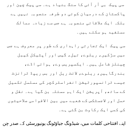
سی پیک بی آر آئی کا سنگ بنیاد ہے۔ سی پیک چین اور
پاکستان کے درمیان کوئی دو طرفہ منصوبہ نہیں ہے
بلکہ ایک علاقائی منصوبہ ہے جس سے زیادہ ممالک
مستفید ہو سکتے ہیں۔
سی پیک ایک تجارتی راہداری کے طور پر معروف ہے جس
میں سڑکیں، ریلوے، تیل، گیس اور آپٹیکل کیبل
چینلز شامل ہیں۔ ایکسپریس وے، ہوائی اڈے،
بندرگاہیں، ریلوے، لائٹ ریل اور بس ریپڈ ٹرانزٹ
جیسے ٹرانسپورٹیشن انفراسٹرکچر کی مسلسل تکمیل
کے ساتھ، آپریشن ایک اہم مسئلہ بن گیا ہے۔ نقل و
حمل اور لاجسٹکس کے شعبے میں بین الاقوامی صلاحیتوں
کی کمی ایک رکاوٹ بن گئی ہے۔
اپنے افتتاحی کلمات میں، شیڈونگ جیاؤٹونگ یونیورسٹی کے صدر چن