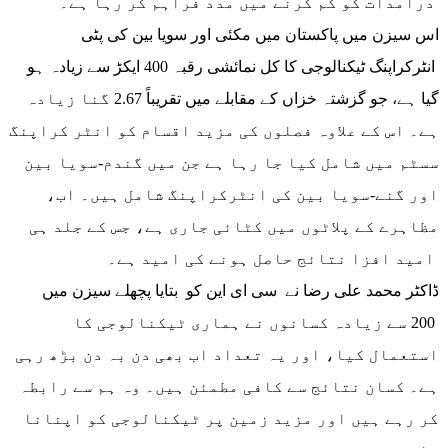
درآمدات کو کم کرنے میں مدد فراہم کر رہا ہے۔
اس سیزن میں پاکستان میں مکئی اور سویا بین کی پٹی
انٹرکراپنگ ٹیکنالوجی کا کل نمائشی رقبہ 400 ایکڑ سے زیادہ ہو
گیا ہے، جو گزشتہ خزاں کے مقابلے میں تقریباً 2.67 گنا زیادہ
ہے۔ اس کے علاوہ فصلوں کی مزید اقسام کو انٹر کراپنگ
سسٹم میں شامل کیا جا رہا ہے جن میں گندم-سویا بین
اور گنے-سویا بین کی انٹرکراپنگ شامل ہیں۔ اب،
مظاہرے کے پلاٹوں میں کٹائی جاری ہے، جس کے جلد ہی
امید افزا نتائج حاصل ہونے کی امید ہے۔
ڈاکٹر محمد علی رضا نے سی ای این کو بتایا پچھلے سیزن میں
200 سے زیادہ کسانوں نے ہماری ٹیکنالوجی کا
استعمال کیا، اور یہ تعداد اب بھی دن بہ دن بڑھ رہی
ہے۔ کسان نتائج سے کافی مطمئن ہیں۔ وہ ہم سے رابطہ
کر رہے ہیں اور مزید زمین پر ٹیکنالوجی کو اپنانا