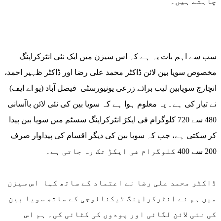
چاہتے ہیں۔
سب سے اہم بات یہ ہے کہ اس سیزن میں ایک نئی انٹرکراپنگ
مخصوص سویا بین لائن ڈاکٹر محمد علی رضا اور ڈاکٹر ظہیر احمد،
انچارج سویابین لیب برائے زرعی یونیورسٹی فیصل آباد (یو اے ایف)
نے تیار کی ہے۔ یہ معلوم ہوا ہے کہ سویا بین کی نئی لائن باآسانی
480 سے 720 کلوگرام فی ایکڑ انٹرکراپنگ سسٹم میں سویا بین پیدا
کر سکتی ہے، جب کہ سویا بین کی دیگر اقسام کی پیداوار صرف
200 سے 400 کلوگرام فی ایکڑ تک رہ جاتی ہے۔
ڈاکٹر محمد علی رضا نے اعتماد کے ساتھ کہا اس سیزن
میں ہم نے انٹرکراپنگ ٹیکنالوجی کے ساتھ سویا بین
کی نئی لائن لگائی اور پودوں کی کٹائی کی۔ ہم اس