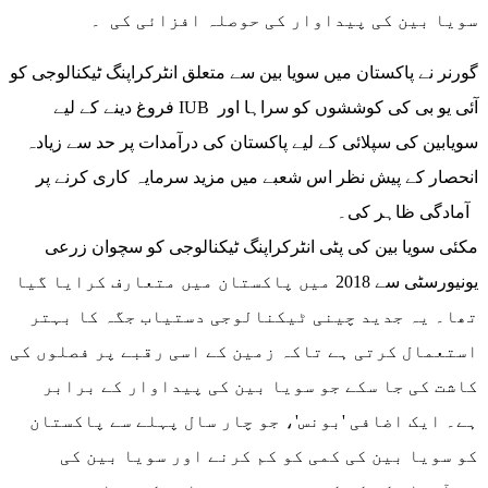
سویا بین کی پیداوار کی حوصلہ افزائی کی ۔
گورنر نے پاکستان میں سویا بین سے متعلق انٹرکراپنگ ٹیکنالوجی کو
فروغ دینے کے لیے IUB آئی یو بی کی کوششوں کو سراہا اور
سویابین کی سپلائی کے لیے پاکستان کی درآمدات پر حد سے زیادہ
انحصار کے پیش نظر اس شعبے میں مزید سرمایہ کاری کرنے پر
آمادگی ظاہر کی۔
مکئی سویا بین کی پٹی انٹرکراپنگ ٹیکنالوجی کو سچوان زرعی
یونیورسٹی سے 2018 میں پاکستان میں متعارف کرایا گیا
تھا۔ یہ جدید چینی ٹیکنالوجی دستیاب جگہ کا بہتر
استعمال کرتی ہے تاکہ زمین کے اسی رقبے پر فصلوں کی
کاشت کی جا سکے جو سویا بین کی پیداوار کے برابر
ہے۔ ایک اضافی 'بونس'، جو چار سال پہلے سے پاکستان
کو سویا بین کی کمی کو کم کرنے اور سویا بین کی