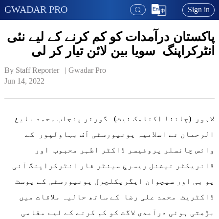
GWADAR PRO
Sign in
پاکستان درآمدات کو کم کرنے کے لیے نئی
انٹرکراپنگ سویا بین لائن تیار کر لی
By Staff Reporter   | 
Gwadar Pro
Jun 14, 2022
لاہور (چائنا اکنامک نیٹ) گورنر پنجاب محمد بلیغ
الرحمان نے اسلامیہ یونیورسٹی آف بہاولپور کے
وائس چانسلر پروفیسر ڈاکٹر اطہر محبوب اور
ڈائریکٹر نیشنل ریسرچ سینٹر فار انٹرکراپنگ آئی
یو بی اور سیچوان ایگریکلچرل یونیورسٹی کے پوسٹ
ڈاکٹریٹ محمد علی رضا کے ساتھ حالیہ ملاقات میں
بڑھتی ہوئی درآمدی لاگت کو کم کرنے کے لیے مقامی