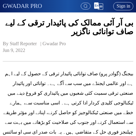
GWADAR PRO
Sign in
بی آر آئی ممالک کی پائیدار ترقی کے لیے
صاف توانائی ناگزیر
By Staff Reporter   | 
Gwadar Pro
Jun 9, 2022
بیجنگ (گوادر پرو) صاف توانائی پائیدار ترقی کے حصول کے لیے اہم
ہے اور عالمی ایجنڈے میں سب سے آگے ہے۔ توانائی اور پائیدار
صنعتی ترقی سمیت کئی شعبوں میں پائیداری کو فروغ دینے میں
ٹیکنالوجی کلیدی کردار ادا کرتی ہے۔ اسی مناسبت سے، ہمارے
خطے میں صنعتی ٹیکنالوجیز کو حاصل کرنے، اپنانے اور مؤثر طریقے
سے استعمال کرنے اور جنوب کی صلاحیت کو بڑھانے میں بہت سے
چیلنجز فوری حل کے متقاضی ہیں۔ یہ بات صدر ای سی او سائنس