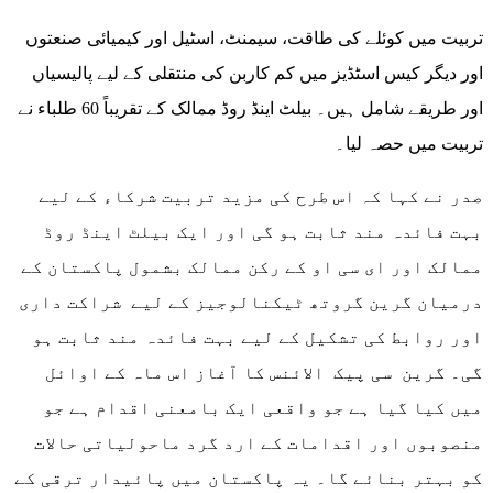
تربیت میں کوئلے کی طاقت، سیمنٹ، اسٹیل اور کیمیائی صنعتوں
اور دیگر کیس اسٹڈیز میں کم کاربن کی منتقلی کے لیے پالیسیاں
اور طریقے شامل ہیں۔ بیلٹ اینڈ روڈ ممالک کے تقریباً 60 طلباء نے
تربیت میں حصہ لیا۔
صدر نے کہا کہ اس طرح کی مزید تربیت شرکاء کے لیے
بہت فائدہ مند ثابت ہو گی اور ایک بیلٹ اینڈ روڈ
ممالک اور ای سی او کے رکن ممالک بشمول پاکستان کے
درمیان گرین گروتھ ٹیکنالوجیز کے لیے شراکت داری
اور روابط کی تشکیل کے لیے بہت فائدہ مند ثابت ہو
گی۔ گرین سی پیک الائنس کا آغاز اس ماہ کے اوائل
میں کیا گیا ہے جو واقعی ایک بامعنی اقدام ہے جو
منصوبوں اور اقدامات کے ارد گرد ماحولیاتی حالات
کو بہتر بنائے گا۔ یہ پاکستان میں پائیدار ترقی کے