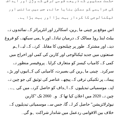
حکمت عملیوں کے ذریعے قومی ترقی کے وژن اور اہداف
کی فراہمی کو ممکن بنایا جائے، جس میں سائنس اور
ٹیکنالوجی کا کردار بہت بڑا اور بہت بڑا ہے۔
اس موقع پر چینی ماہرین، اسکالرز اور انٹرپرائز کے نمائندوں نے
بیلٹ اینڈ روڈ ممالک کے درمیان تبادلے اور باہمی سیکھنے کو فروغ
دینے اور مشترکہ طور پر چیلنجوں کا مقابلہ کرنے کے لیے اہم
صنعتوں میں جدید ٹیکنالوجی اور کاربن کی کمی اور اخراج میں
کمی کے کامیاب کیسز کو متعارف کرایا۔ پروفیسر منظور نے
سرکردہ چینی ماہرین کی بصیرت، کامیابی کی کہانیوں اور بڑے
پیمانے پر تکنیکی ترقی کے پیچھے عناصر کی توثیق کی جو چین نے
اپنے موسمیاتی تبدیلیوں کے اہداف کو حاصل کرنے میں کی ہے۔
چین نے 2020 میں اعلان کیا تھا کہ وہ 2060 تک ''کاربن
نیوٹرلائزیشن'' حاصل کر لے گا، جس سے موسمیاتی تبدیلیوں کے
خلاف بین الاقوامی ردعمل میں شاندار شراکت ہو گی۔