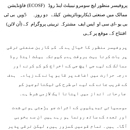
فاؤنڈیشن (ECOSF) پروفیسر منظور ایچ سومرو نیبیلٹ اینڈ روڈ
ممالک میں صنعتی ڈیکاربونائزیشن کیلئے دو روزہ 5ویں بی ٹی
بی یو -ای سی او ایس ایف مشترکہ تربیتی پروگرام کے (آن لائن)
افتتاح کے موقع پر کہی
پروفیسر منظور کا خیال ہے کہ کم کاربن صنعتی ترقی
پر بات کرنا بہت بروقت ہے، کیونکہ بیلٹ اینڈ روڈ
ممالک کے لیے جی ایچ جی کے اخراج کو کم کرنے اور
درجہ حرارت میں اضافے پر قابو پانے کے زیادہ ہدف
کے قریب جانے کے لیے اس طرح کی ٹیکنالوجیز کو
جارحانہ انداز میں اپنانا ایک لازمی شرط ہے۔
موسمیاتی تبدیلیوں کے اثرات جو بڑھتی ہوئی شدت
اور تعدد کے ساتھ رونما ہو رہے ہیں ان سے بخوبی
آگاہ ہیں۔ تمام قومیں کمزور ہیں، لیکن ترقی پذیر