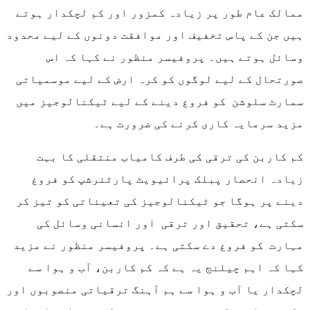
ممالک عام طور پر زیادہ کمزور اور کم لچکدار ہوتے
ہیں جن کے پاس تخفیف اور موافقت دونوں کے لیے محدود
وسائل ہوتے ہیں۔ پروفیسر منظور نے کہا کہ اس
صورتحال کے لیے لوگوں کو کرہ ارض کے لیے موسمیاتی
سمارٹ سلوشن کو فروغ دینے کے لیے ٹیکنالوجیز میں
مزید سرمایہ کاری کرنے کی ضرورت ہے۔
کم کاربن کی ترقی کی طرف کامیاب منتقلی کا بہت
زیادہ انحصار پبلک پرائیویٹ پارٹنرشپ کو فروغ
دینے پر ہوگا جو ٹیکنالوجیز کی تعیناتی کو تیز کر
سکتی ہے، تحقیق اور ترقی اور انسانی وسائل کی
مہارت کو فروغ دے سکتی ہے۔ پروفیسر منظور نے مزید
کہا کہ اہم چیلنج یہ ہے کہ کم کاربن، آب و ہوا سے
لچکدار یا آب و ہوا سے ہم آہنگ ترقیاتی منصوبوں اور