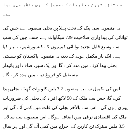
سے تازہ ترین معلومات کے حصول کے پس منظر میں ہوا
ہے۔
یہ منصوبہ سی پیک کے تحت پہلا پن بجلی منصوبہ ہے جس کی
توانائی کی پیداواری صلاحیت 729 میگاواٹ ہے، جسے چین کی سب
سے وسیع قابل تجدید توانائی کمپنیوں کے کنسورشیم نے تیار کیا
ہے۔ ایک بار مکمل ہونے کے بعد، یہ منصوبہ پاکستان کو سستی
بجلی پیدا کرنے میں مدد کرے گا اور ایک سبز، صاف اور پائیدار
مستقبل کو فروغ دینے میں مدد کرے گا۔
اس کی تکمیل سے یہ منصوبہ 3.2 بلین کلو واٹ گھنٹے بجلی پیدا
کرے گا، جس سے ملک کے 50 لاکھ افراد کی بجلی کی ضروریات
پوری ہوں گی۔ اس سے بالآخر بجلی کی قلت میں کمی آئے گی اور
ملک کی اقتصادی ترقی میں اضافہ ہوگا۔ اس منصوبے سے سالانہ
3.5 ملین میٹرک ٹن کاربن کے اخراج میں کمی آئے گی اور ہر سال