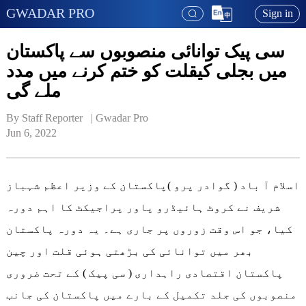
GWADAR PRO
Sign in
سی پیک توانائی منصوبوں سے پاکستان
میں بجلی کیقلت کو ختم کرنے میں مدد
ملے گی
By Staff Reporter   | 
Gwadar Pro
Jun 6, 2022
اسلام آ باد ( گوادر پرو )پاکستان کے وزیر اعظم شہباز
شریف نے کروٹ ہائیڈرو پاور پراجیکٹ کا اہم دورہ
کیا، جو اس وقت زوروں پر جاری ہے۔ یہ دورہ پاکستان
بھر میں توانائی کی بڑھتی ہوئی قلت اور چین
پاکستان اقتصادی راہداری ( سی پیک ) کے تحت ضروری
منصوبوں کی جلد تکمیل کے بارے میں پاکستان کی جانب