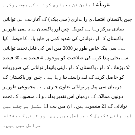
تقریباً 1.4 ملین ٹن معیاری کوئلے کی بچت ہوگی۔
چین پاکستان اقتصادی راہداری ( سی پیک ) کے آغاز سے ہی توانائی
بنیادی مرکز رہا ہے کیونکہ چین اور پاکستان نے باہمی طور پر
پاکستان کے لیے توانائی کی شدید کمی پر قابو پانے کا فیصلہ کیا
ہے۔ سی پیک خاص طور پر 2030 میں اس کی قابل تجدید توانائی
سے بجلی پیدا کرنے کی صلاحیت کو موجودہ 4 فیصد سے 30 فیصد
تک بڑھانے کے لیے پاکستان کے لیے اپنی پائیدار توانائی کی ضروریات
کو حاصل کرنے کے لیے راستے بنا رہا ہے ۔ چین اور پاکستان کے
درمیان سی پیک پر توانائی تعاون جاری ہے۔ مجموعی طور پر
دونوں ممالک کے درمیان اس تقدیر بدلنے والے منصوبے کے تحت
توانائی کے 21 منصوبے ہیں۔ ان میں سے 11 مکمل ہو چکے ہیں
اور باقی تکمیل کے مراحل میں ہیں اور ترقی کے مختلف
مراحل میں ہیں۔