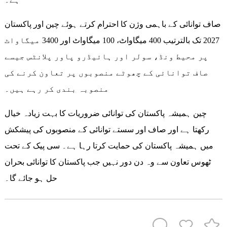
صاف توانائی کے باہمی وژن کا احترام کرتے ہوئے چین اور پاکستان
2027 تک بالترتیب 400 میگاواٹ، 100 میگاواٹ اور 3400 میگاواٹ
پر محیط ونڈ، سولر اور ہائیڈرو پاور پلانٹس جیسے
صاف توانائی کے چھوٹے منصوبوں پر تعاون کرنے کی
منصوبہ بندی کر رہے ہیں۔
چین ہمیشہ پاکستان کی توانائی ضروریات کا بہت زیادہ خیال
رکھتا ہے اور صاف اور سستے توانائی کے منصوبوں کی پیشکش
میں ہمیشہ پاکستان کی حمایت کرتا رہا ہے۔ سی پیک کے تحت
ٹھوس تعاون سے وہ دن دور نہیں جب پاکستان کا توانائی بحران
حل ہو جائے گا۔