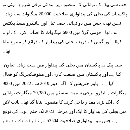
جب سی پیک کے توانائی کے منصوبے پر ابتدائی ترقی شروع ہوئی تو
پاکستان کی بجلی کی پیداواری صلاحیت 20,000 میگاواٹ سے زیادہ
نہیں تھی، جس میں دو تہائی حصہ تیل اور ہائیڈرو بیسڈ پلانٹس
سے تھا۔ قومی گرڈ میں 6900 میگاواٹ کا اضافہ کرنے کے لیے،
کوئلہ اور گیس کے ذریعے بجلی کی پیداوار کے ذرائع کو متنوع بنانا
تھا۔
سی پیک نے پاکستان میں بجلی کی پیداوار میں بہت زیادہ تعاون
کیا ہے اور پاکستان میں صنعت کاری اور مینوفیکچرنگ کو فعال
کیا ہے۔ پاور جنریشن کے اگلے دور 2019 سے 2022 میں 9000
میگاواٹ ہائیڈرو انرجی سمیت سسٹم میں 20,380 میگاواٹ توانائی
کی ایک بڑی مقدار داخل کرنے کا منصوبہ بنایا گیا تھا۔ پائپ لائن
میں بجلی کی پیداوار کا ایک اور مرحلہ 2023 تک ختم ہونے کی توقع
ہے جس میں پیداواری صلاحیت 53504 میگاواٹ تک متوقع
ہے۔