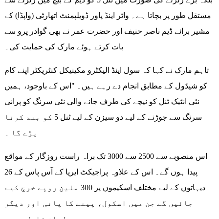
مستقل طور پر بچاتا ہے۔ واٹر اینڈ پاور ڈویلپمنٹ اتھارٹی (واپڈا) کے
مشیر برائے ڈیم ناصر حنیف اور حضرت عمر نے بھی گوادر پرو سے
بات کرتے ہوئے مارک کی حمایت کی۔
تاہم مارک نے کہا کہ سول اینڈ الیکٹرو مکینیکل کنٹریکٹر اپنے کام
کو شیڈول کے مطابق انجام دے رہے ہیں۔ "اس کے باوجود، ہمیں
نئی انٹیک ٹنل کو نیچے کی طرف جانے والی نئی سرنگ کو پرانی
سرنگ سے جوڑنے کے لیے دو سیزن کے لیے ٹنل 5 کو بند کرنا
پڑے گا ۔
اس منصوبے سے 2500 سے 3000 تک براہ راست روزگار کے مواقع
پیدا ہوں گے۔ اس کے علاوہ پراجیکٹ ایریا کے آس پاس کے 26
دیہاتوں کے لیے مختلف اسکیموں پر 300 ملین روپے خرچ کیے
جائیں گے جن میں اسکول، پینے کا پانی اور دیگر
سہولیات شامل ہیں۔