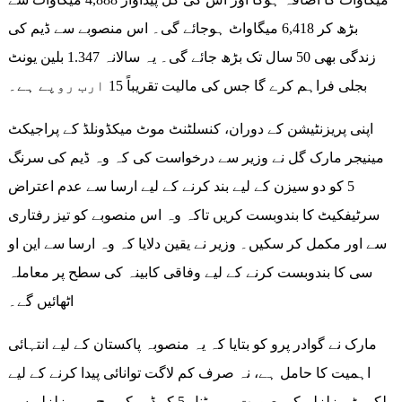
بڑھ کر 6,418 میگاواٹ ہوجائے گی۔ اس منصوبے سے ڈیم کی
زندگی بھی 50 سال تک بڑھ جائے گی۔ یہ سالانہ 1.347 بلین یونٹ
بجلی فراہم کرے گا جس کی مالیت تقریباً 15 ارب روپے ہے۔
اپنی پریزنٹیشن کے دوران، کنسلٹنٹ موٹ میکڈونلڈ کے پراجیکٹ
مینیجر مارک گل نے وزیر سے درخواست کی کہ وہ ڈیم کی سرنگ
5 کو دو سیزن کے لیے بند کرنے کے لیے ارسا سے عدم اعتراض
سرٹیفکیٹ کا بندوبست کریں تاکہ وہ اس منصوبے کو تیز رفتاری
سے اور مکمل کر سکیں۔ وزیر نے یقین دلایا کہ وہ ارسا سے این او
سی کا بندوبست کرنے کے لیے وفاقی کابینہ کی سطح پر معاملہ
اٹھائیں گے۔
مارک نے گوادر پرو کو بتایا کہ یہ منصوبہ پاکستان کے لیے انتہائی
اہمیت کا حامل ہے، نہ صرف کم لاگت توانائی پیدا کرنے کے لیے
بلکہ بڑے زلزلے کی صورت میں ٹنل 5 کو ڈیم کے بیچ میں زلزلے سے