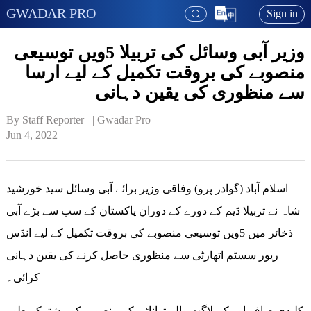
GWADAR PRO
Sign in
وزیر آبی وسائل کی تربیلا 5ویں توسیعی
منصوبے کی بروقت تکمیل کے لیے ارسا
سے منظوری کی یقین دہانی
By Staff Reporter   | 
Gwadar Pro
Jun 4, 2022
اسلام آباد (گوادر پرو) وفاقی وزیر برائے آبی وسائل سید خورشید
شاہ نے تربیلا ڈیم کے دورے کے دوران پاکستان کے سب سے بڑے آبی
ذخائر میں 5ویں توسیعی منصوبے کی بروقت تکمیل کے لیے انڈس
ریور سسٹم اتھارٹی سے منظوری حاصل کرنے کی یقین دہانی
کرائی۔
کلیدی صاف اور کم لاگت والے توانائی کے منصوبے کو مشترکہ طور