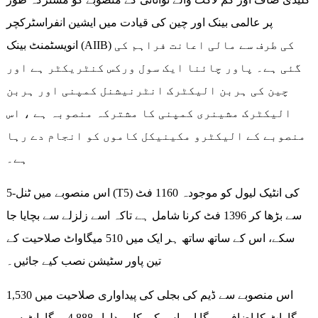
پر عالمی بینک اور چین کی قیادت میں ایشین انفراسٹرکچر
انویسٹمنٹ بینک (AIIB) کی طرف سے مالی اعانت فراہم کی
گئی ہے۔ پاور چائنا ایک سول ورکس کنٹریکٹر ہے اور
چین کی ہربن الیکٹرک انٹرنیشنل کمپنی اور ہربن
الیکٹرک مشینری کمپنی کا مشترکہ منصوبہ ہے ، اس
منصوبے کے الیکٹرو مکینیکل کاموں کو انجام دے رہا
ہے۔
اس منصوبے میں ٹنل-5 (T5) کی انٹیک لیول کو موجودہ 1160 فٹ
سے بڑھا کر 1396 فٹ کرنا شامل ہے تاکہ اسے زلزلے سے بچایا جا
سکے، اس کے ساتھ ساتھ ہر ایک میں 510 میگاواٹ صلاحیت کے
تین پاور سٹیشن نصب کیے جائیں۔
اس منصوبے سے ڈیم کی بجلی کی پیداواری صلاحیت میں 1,530
میگاواٹ کا اضافہ ہوگا اور اس کی کل پیداوار 4,888 میگاواٹ سے