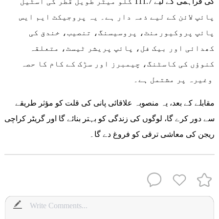
کی فراہمی کے لیے 111.7 کلو میٹر طویل قطر کی اسٹیل
پائپ لائن کے لیے ذمہ دار ہے۔ یہ پروجیکٹ ایم ایس
پائپ پروکیورمنٹ، پروسیسنگ، تنصیب، خندق کی
کھدائی اور بیک فل، پائپ پریشر ٹیسٹ، متعلقہ
کنوؤں کی کاسٹنگ، چیمبرز اور سڑک کے کام کا حصہ
وغیرہ پر مشتمل ہے۔
مقابلے کے بعد، یہ منصوبہ علاقائی پانی کی قلت کو مؤثر طریقے
سے دور کرے گا، لوگوں کی زندگی کو بہتر بنائے گا اور گریٹر کراچی
ریجن کی معاشی ترقی کو فروغ دے گا۔