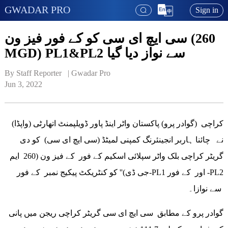
GWADAR PRO
Sign in
سی ایچ ای سی کو کے فور فیز ون (260
MGD) PL1&PL2 سے نواز دیا گیا
By Staff Reporter   | 
Gwadar Pro
Jun 3, 2022
کراچی (گوادر پرو) پاکستان واٹر اینڈ پاور ڈویلپمنٹ اتھارٹی (واپڈا)
نے چائنا ہاربر انجینئرنگ کمپنی لمیٹڈ (سی ایچ ای سی) کو دی
گریٹر کراچی بلک واٹر سپلائی اسکیم کے فور کے فیز ون (260 ایم
جی ڈی)'' کو کنٹریکٹ پیکیج نمبر کے فور-PL1 اور کے فور -PL2
سے نوازا۔
گوادر پرو کے مطابق سی ایچ ای سی گریٹر کراچی ریجن میں پانی