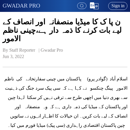
GWADAR PRO
Sign in
ن پا ک کا میڈیا منصفانہ اور انصاف کے
لیے بات کرنے کا ذمہ دار ہے،چینی ناظم
الامور
By Staff Reporter   | 
Gwadar Pro
Jun 3, 2022
اسلام آباد (گوادر پرو) پاکستان میں چینی سفارتخانے کی ناظم
الامور پینگ چنکسو نے کہا ہے کہ سی پیک سرد جنگ کی ذہنیت
سے بھری دنیا میں اچھی طرح سے ترقی نہیں کر سکتا لہذا چین
اور پاکستان کے میڈیا کی ذمہ داری ہے کہ وہ منصفانہ اور
انصاف کے لیے بات کریں۔ ان خیالات کا اظہار انہوں نے ساتویں
چین پاکستان اقتصادی راہداری (سی پیک) میڈیا فورم میں کیا۔