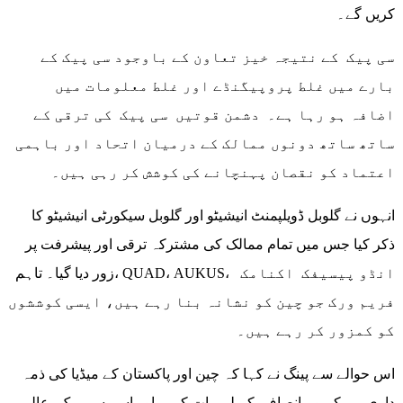
کریں گے۔
سی پیک کے نتیجہ خیز تعاون کے باوجود سی پیک کے
بارے میں غلط پروپیگنڈے اور غلط معلومات میں
اضافہ ہو رہا ہے۔ دشمن قوتیں سی پیک کی ترقی کے
ساتھ ساتھ دونوں ممالک کے درمیان اتحاد اور باہمی
اعتماد کو نقصان پہنچانے کی کوشش کر رہی ہیں۔
انہوں نے گلوبل ڈویلپمنٹ انیشیٹو اور گلوبل سیکورٹی انیشیٹو کا
ذکر کیا جس میں تمام ممالک کی مشترکہ ترقی اور پیشرفت پر
زور دیا گیا۔ تاہم، QUAD، AUKUS، انڈو پیسیفک اکنامک
فریم ورک جو چین کو نشانہ بنا رہے ہیں، ایسی کوششوں
کو کمزور کر رہے ہیں۔
اس حوالے سے پینگ نے کہا کہ چین اور پاکستان کے میڈیا کی ذمہ
داری ہے کہ وہ انصاف کے لیے بات کریں اور اسے سی پیک، عالمی