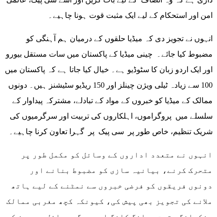
امن اور استحکام کے لیے ایک مثبت قوت ہونا چاہیے۔
انہوں نے تجویز دی کہ میڈیا حلقوں کے درمیان ہم آہنگی کو
مضبوط کیا جائے۔ چینی میڈیا کے پاکستان میں سات مستقل بیورو
اور ایک اردو زبان کا سٹوڈیو ہے۔ خیال کیا جاتا ہے کہ پاکستان میں
100 سے زیادہ ٹیلی ویژن چینلز اور 150 ریڈیو سٹیشنز ہیں۔ دونوں
ممالک کے میڈیا کو خبروں کے مواد کے تبادلے، مشترکہ پیداوار کے
سلسلے میں پروگراموں، اہلکاروں کی تربیت اور سرگرمیوں کی
شریک تنظیم، خاص طور پر سی پیک پر گہرا تعاون کرنا چاہیے۔
انہوں نے متعدد اداروں کے وسائل کو مکمل طور پر
متحرک کرنے، بیانیہ سازی کو مضبوط بنانے اور
دونوں فریقوں کو فرضی خبروں سے نمٹنے کے لیے ہاتھ
ملانے کی تجویز بھی پیش کی، کیونکہ کچھ مغربی ممالک
سنکیانگ، تبت، ہانگ کانگ اور دیگر مسائل پر چین کو