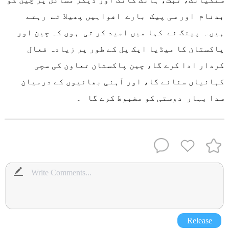
بدنام اور سی پیک بارے افواہیں پھیلا تے رہتے
ہیں۔ پینگ نے کہا میں امید کر تی ہوں کہ چین اور
پاکستان کا میڈیا ایک پل کے طور پر زیادہ فعال
کردار ادا کرے گا، چین پاکستان تعاون کی سچی
کہانیاں سنائے گا، اور آہنی بھائیوں کے درمیان
سدا بہار دوستی کو مضبوط کرے گا ۔
Release