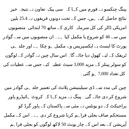
پینگ چنکسو نے فورم میں کہا کہ سی پیک تعاون نے نتیجہ خیز
نتائج حاصل کیے ہیں، جس کے تحت دونوں فریقوں نے 25.4 بلین
امریکی ڈالر کی کل سرمایہ کاری کے ساتھ 70 ابتدائی منصوبوں
میں سے 46 کو شروع یا مکمل کیا ہے۔ ان منصوبوں میں سے گوادر
پورٹ کا ایسٹ بے ایکسپریس وے مکمل ہو چکا ہے اور جلد ہی
ٹریفک کے لیے کھول دیا جائے گا۔ اس سال چین نے گوادر کے لوگوں
کو سولر پینلز کے مزید 3,000 سیٹ عطیہ کیے جس سے عطیات کی
کل تعداد 7,000 ہو گئی۔
چین کی مدد سے ڈی سیلینیشن پلانٹ کی تعمیر جلد ہی گوادر میں
شروع کر دی جائے گی۔ پینگ نے مزید کہا کہ کروٹ ہائیڈرو پاور
پراجیکٹ کے دو یونٹس نے مئی سے پاکستان کے پاور گرڈ کو
مستحکم صاف بجلی فراہم کرنا شروع کر دی ہے۔ اس کے مکمل
آپریشن کے بعد اس کے چار یونٹ 50 لاکھ لوگوں کو بجلی فراہم