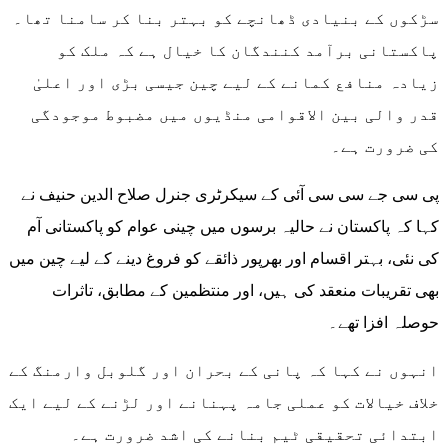
سڑکوں کے بنیادی ڈھانچے کو بہتر بنا کر سامنا تھا۔
پاکستانی برآمد کنندگان کا خیال ہے کہ ملک کو
زیادہ منافع کمانے کے لیے چین جیسی بڑی اور اعلیٰ
قدر والی بین الاقوامی منڈیوں میں مضبوط موجودگی
کی ضرورت ہے۔
پی سی جے سی سی آئی کے سیکرٹری جنرل صلاح الدین حنیف نے
کہا کہ پاکستان نے حالیہ برسوں میں چینی عوام کو پاکستانی آم
کی نئی، بہتر اقسام اور بھرپور ذائقے کو فروغ دینے کے لیے چین میں
بھی تقریبات منعقد کی ہیں، اور منتظمین کے مطابق، تاثرات
حوصلہ افزا تھے۔
انہوں نے کہا کہ پانی کے بحران اور گلوبل وارمنگ کے
خلاف خیالات کو عملی جامہ پہنانے اور لڑنے کے لیے ایک
ابتدائی تحقیقی ٹیم بنانے کی اشد ضرورت ہے۔