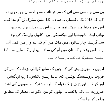
پیداوار بڑھانے میں مددگار ثابت ہوگا۔
پی سی جے سی سی آئی کے سینئر نائب صدر احسان چوہدری نے
کہا کہ 2018 تک پاکستان نے سالانہ 1.9 ملین میٹرک ٹن آم پیدا کیے،
اس طرح دنیا میں چھٹے نمبر پر ہے، اس سے پہلے بھارت، چین،
تھائی لینڈ، انڈونیشیا اور میکسیکو ہیں۔ گلوبل وارمنگ کی وجہ
سے گزشتہ چار سالوں میں ملک میں آم کی پیداوار میں کمی آئی
ہے۔ اس وقت پاکستان میں آم کی سالانہ پیداوار 1.7 ملین سے 1.8
ملین میٹرک ٹن کے درمیان ہے۔
انہوں نے تجویز پیش کی کہ چین کے ساتھ کوالٹی بڑھانے کے مراکز،
فروٹ پروسیسنگ یونٹس، ڈی ہائیڈریشن پلانٹس، ڈرپ اریگیشن
اور کولڈ اسٹوریج چینز کے قیام کے لیے مشترکہ منصوبوں کی اشد
ضرورت ہے تاکہ پاکستانی پھلوں کو بین الاقوامی معیار کے مطابق
برآمد کیا جا سکے۔