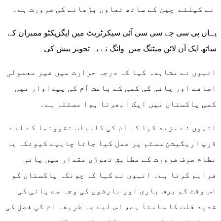
نے کیلئے چین کے ساتھ تعاون بڑھانے کی ضرورت ہے۔
یہاں پی سی جے سی سی آئی سیکرٹریٹ میں ایگزیکٹو ممبران کے
ساتھ ایک آن لائن میٹنگ میں وانگ نے یہ تجویز پیش کی۔
انہوں نے مشاہدہ کیا کہ درجہ حرارت میں غیر معمولی
اضافے اور پانی کی کمی کے باعث آم کی پیداوار میں
کمی پاکستان میں ایک ابھرتا ہوا مسئلہ ہے۔
انہوں نے مزید کہا کہ آم کی کامیاب نشوونما کے لیے
ڈرپ اریگیشن سسٹم پر عمل کیا جانا چاہیے کیونکہ یہ
نظام صرف ضرورت کے مطابق تھوڑی مقدار میں پانی
فراہم کرتا ہے۔ انہوں نے کہا کہ چونکہ پاکستان کو
اس وقت کم برف باری اور بارشوں کی وجہ سے پانی کی
شدید قلت کا سامنا ہے، اس لیے یہ طریقہ آم کی فصل کی