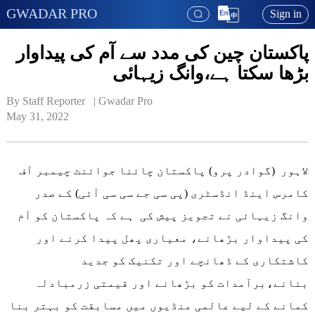
GWADAR PRO
Sign in
پاکستان چین کی مدد سے آم کی پیداوار
بڑھا سکتا ہے،وانگ زیہائی
By Staff Reporter   | 
Gwadar Pro
May 31, 2022
لاہور (گوادر پرو) پاکستان چائنا جوائنٹ چیمبر آف
کامرس اینڈ انڈسٹری (پی سی جے سی سی آئی) کے صدر
وانگ زیہائی نے تجویز پیش کی ہے کہ پاکستان کو آم
کی پیداوار بڑھانے، معیاری پھل پیدا کرنے اور
کاشتکاری کے ڈھانچے اور تکنیک کو جدید
بنانے،برآمدات کو بڑھانے اور قیمتی زرمبادلہ
کمانے کے لیے عالمی منڈیوں میں مسابقت کو بہتر بنا