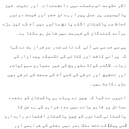
اگر حکومت اس سلسلے میں دانشمندانہ اور نتیجہ خیز
پالیسیوں پر عمل پیرا رہے تو حجم اور قیمت دونوں
لحاظ سے پاکستان اگلے پانچ سالوں میں آم کے تین بڑے
برآمد کنندگان کی فہرست میں شامل ہو سکتا ہے۔
پی سی جے سی سی آئی کے نائب صدر سرفراز بٹ نے کہا
کہ پرانی کاشت اور کٹائی کی تکنیک، پیداوار کی
زیادہ لاگت، کولڈ سٹوریج کی غیر معیاری سہولیات،
اور تحقیق اور ترقی کی کمی آم کی صنعت کی ترقی میں
بڑی رکاوٹ ہیں۔
انہوں نے کہا کہ چین نے پہلے ہی پاکستان کو متعدد
مسائل پر قابو پانے میں مدد فراہم کی ہے جن کا
پاکستانی کسانوں کو چین پاکستان اقتصادی راہداری
(سی پیک) کے تحت ملک بھر میں بجلی کی فراہمی اور