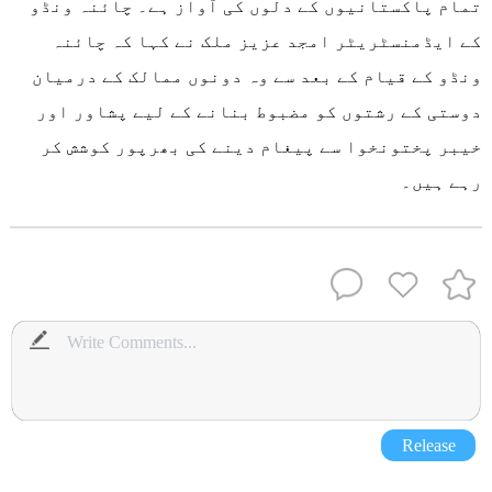
تمام پاکستانیوں کے دلوں کی آواز ہے۔ چائنہ ونڈو
کے ایڈمنسٹریٹر امجد عزیز ملک نے کہا کہ چائنہ
ونڈو کے قیام کے بعد سے وہ دونوں ممالک کے درمیان
دوستی کے رشتوں کو مضبوط بنانے کے لیے پشاور اور
خیبر پختونخوا سے پیغام دینے کی بھرپور کوشش کر
رہے ہیں۔
Release