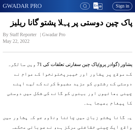
GWADAR PRO
Sign in
پاک چین دوستی پر پہلا پشتو گانا ریلیز
By Staff Reporter   | 
Gwadar Pro
May 22, 2022
پشاور (گوادر پرو)پاک چین سفارتی تعلقات کی 71 ویں سالگرہ
کے موقع پر پشاور اور خیبرپختونخوا کے عوام نے
دوستی کے رشتوں کو مزید مضبوط کرنے کے لیے اپنے
چینی بھائیوں اور بہنوں کو گانے کی شکل میں دوستی
کا پیغام بھیجا ہے۔
یہ گانا پشتو زبان میں چائنا ونڈو، جو کہ پشاور میں
واقع ایک چینی ثقافتی مرکز ہے، نے صوبائی محکمہ