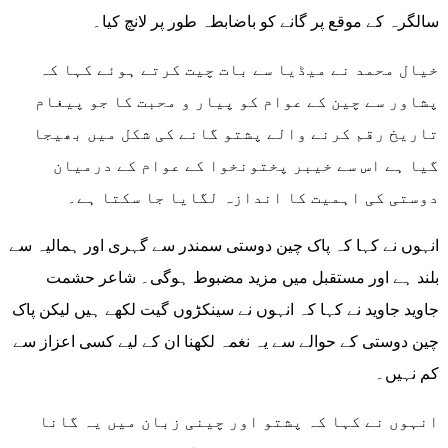
سالگرہ کے موقع پر گانے کو باضابطہ طور پر لانچ کیا۔
خیال محمد نے میڈیا سے بات چیت کرتے ہوئے کہا کہ
پشاور سے چین کے عوام کو پیار و محبت کا جو پیغام
تاریخ رقم کرنے والے پشتو گانے کی شکل میں بھیجا
گیا ہے اس سے خیبر پختونخوا کے عوام کے درمیان
دوستی کی اہمیت کا اندازہ لگایا جا سکتا ہے۔
انہوں نے کہا کہ پاک چین دوستی سمندر سے گہری اور ہمالیہ سے
بلند ہے اور مستقبل میں مزید مضبوط ہوگی۔ شاعر حشمت
جاوید جاوید نے کہا کہ انہوں نے سینکڑوں گیت لکھے ہیں لیکن پاک
چین دوستی کے حوالے سے یہ نغمہ لکھنا ان کے لیے کسی اعزاز سے
کم نہیں۔
انہوں نے کہا کہ پشتو اور چینی زبان میں یہ گانا