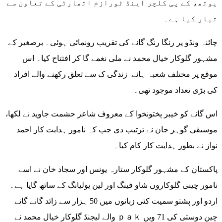
یوتھ، کے پی کلچر اینڈ ٹورازم اتھارٹی کے تعاون سے
تیار کیا ہے۔
چائنہ ونڈو پر رنگا رنگ گانے کی تقریب رونمائی ہوئی۔ برصغیر کے
مشہور گلوکار خیال محمد نے ملی نغمے گا کر افتتاح کیا۔ اس
موقع پر مختلف شعبہ ہائے زندگی ک سے تعلق رکھنے والے افراد
کی بڑی تعداد موجود تھی۔
اس گانے کو خیبر پختونخوا کے معروف شاعر حشمت جاوید نے لکھا،
موسیقی گوہر جان نے ترتیب دی جب کہ نامور ہدایت کار احمد
نواز نے بطور ہدایت کار کام کیا۔
پاکستان کے مشہور گلوکار ستارہ یونس اور سجاد خان نے اسے
نامور چینی گلوکاروں شاو فینگ اور لین یولیانگ کے ساتھ گایا ہے۔
اردو اور پشتو سمیت کئی زبانوں میں 50 ہزار سے زائد گانے گانے
والے لیجنڈ گلوکار خیال محمد نے ｐａｋ چین دوستی کی 71 ویں