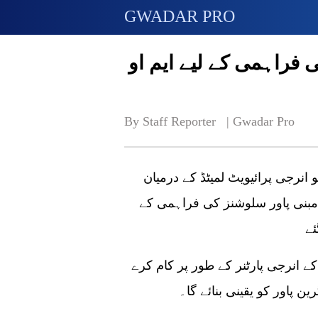
GWADAR PRO
 فراہمی کے لیے ایم او
By Staff Reporter   | 
Gwadar Pro
و انرجی پرائیویٹ لمیٹڈ کے درمیان
 مبنی پاور سلوشنز کی فراہمی کے
کے انرجی پارٹنر کے طور پر کام کرے
ن پاور کو یقینی بنائے گا۔