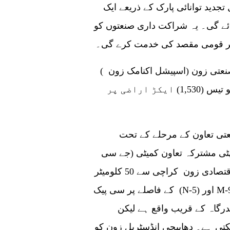
جدید توانائی پارک کے ذریعے ایک
ے گی۔ یہ شراکت داری صنعتوں کو
ر قومی مقصد کی خدمت کرے گی۔
عتی زون (اسپیشل اکنامک زون )
کے قیام کی تجویز پیش کی ہے۔ یہ زون پندرہ سو تیس (1,530) ایکڑ اراضی پر
عتی تعاون کے مرحلے کے تحت
ی مشترکہ تعاون کمیٹی (جے سی
سی) نے دی تھی۔ ٹھٹھہ میں دھابیجی خصوصی اقتصادی زون کراچی سے 50 کلومیٹر
کے فاصلے پر سی پیک (N-5) اور M-9 کے مشرقی الائنمنٹ سے ہوتا ہوا ہے۔ دھابیجی
درگاہ کے قریب واقع ہے لیکن
ی ہے۔ دھابیجی انڈسٹریل زون کو