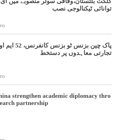
گلگت بلتستان،وفاقی سولر منصوبے میں ای 
توانائی ٹیکنالوجی نصب
ro
پاک چین بزنس ٹو بزنس 
تجارتی معاہدوں پر دستخط
ro
hina strengthen academic diplomacy thro
earch partnership
ro