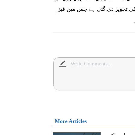
دی گئی ہے جس میں فیز I کے لیے 750 ایکڑ اور
More Articles