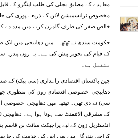
معاہدے کے مطابق بجلی کی طلب اینگرو کے قابل ت
مخصوص ٹرانسمیشن لائن کے ذریعے پوری کی جائ
خالص صفر کی طرف گامزن کرنے میں مدد دے ک
حکومت سندھ نے ٹھٹھہ میں دھابیجی میں ایک صن
مشتمل ہے۔
چین پاکستان اقتصادی راہداری (سی پیک) کے صن
دھابیجی خصوصی اقتصادی زون کی منظوری چھٹ
انڈسٹریل زون کے لیے پراجیکٹ سائٹ بن قاسم بن
کراچی بندرگاہ سے بھی اس کی خدمت کی جا سکت