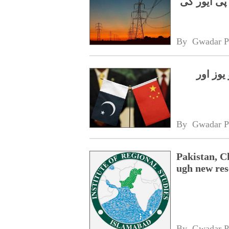
پی ایور کی
By 
Gwadar P
کانفرنس، 52 ایم او یوز اور
By 
Gwadar P
Pakistan, C
ugh new res
By 
Gwadar P