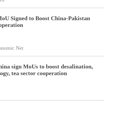
MoU Signed to Boost China-Pakistan
operation
onomic Net
hina sign MoUs to boost desalination,
ogy, tea sector cooperation