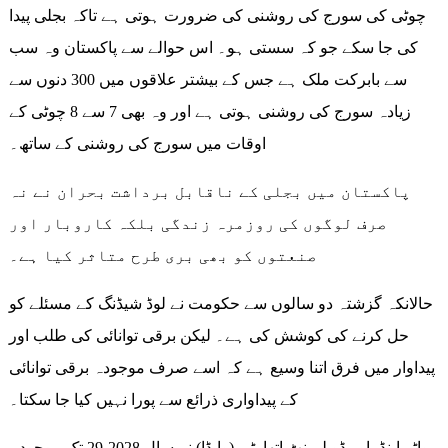
چوٹی کی سورج کی روشنی کی ضرورت ہوتی ہے تاکہ بجلی پیدا
کی جا سکے جو کہ سستی ہو۔ اس حوالے سے پاکستان وہ سب
سے بابرکت ملک ہے جس کے بیشتر علاقوں میں 300 دنوں سے
زیادہ سورج کی روشنی ہوتی ہے اور وہ بھی 7 سے 8 چوٹی کے
اوقات میں سورج کی روشنی کے ساتھ۔
پاکستان میں بجلی کے ناقابل برداشت بحران نے نہ
صرف لوگوں کی روزمرہ زندگی بلکہ کاروبار اور
صنعتوں کو بھی بری طرح متاثر کیا ہے۔
حالانکہ گزشتہ دو سالوں سے حکومت نے لوڈ شیڈنگ کے مسئلے کو
حل کرنے کی کوشش کی ہے۔ لیکن برقی توانائی کی طلب اور
پیداوار میں فرق اتنا وسیع ہے کہ اسے صرف موجودہ برقی توانائی
کے پیداواری ذرائع سے پورا نہیں کیا جا سکتا۔
واٹر اینڈ پاور ڈویلپمنٹ اتھارٹی (واپڈا) نے سال 2028-29 تک موجودہ