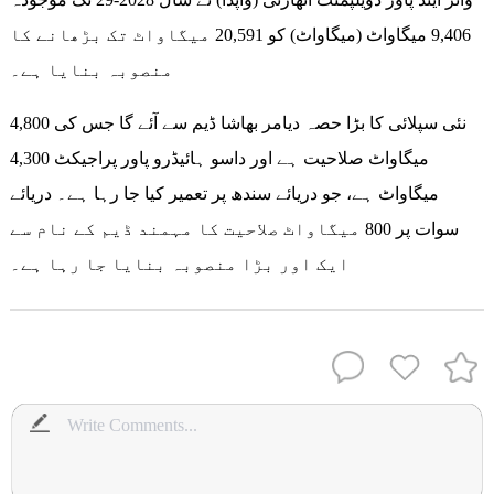
9,406 میگاواٹ (میگاواٹ) کو 20,591 میگاواٹ تک بڑھانے کا
منصوبہ بنایا ہے۔
نئی سپلائی کا بڑا حصہ دیامر بھاشا ڈیم سے آئے گا جس کی 4,800
میگاواٹ صلاحیت ہے اور داسو ہائیڈرو پاور پراجیکٹ 4,300
میگاواٹ ہے، جو دریائے سندھ پر تعمیر کیا جا رہا ہے۔ دریائے
سوات پر 800 میگاواٹ صلاحیت کا مہمند ڈیم کے نام سے
ایک اور بڑا منصوبہ بنایا جا رہا ہے۔