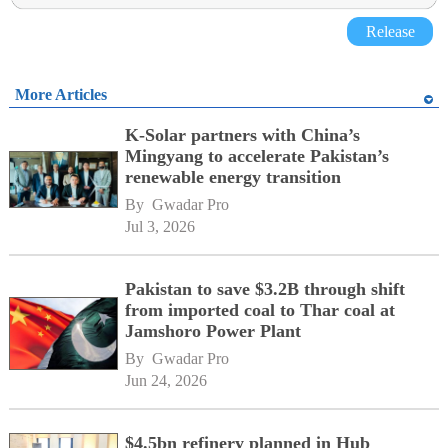
Release
More Articles
K-Solar partners with China’s
Mingyang to accelerate Pakistan’s
renewable energy transition
By 
Gwadar Pro
Jul 3, 2026
Pakistan to save $3.2B through shift
from imported coal to Thar coal at
Jamshoro Power Plant
By 
Gwadar Pro
Jun 24, 2026
$4.5bn refinery planned in Hub