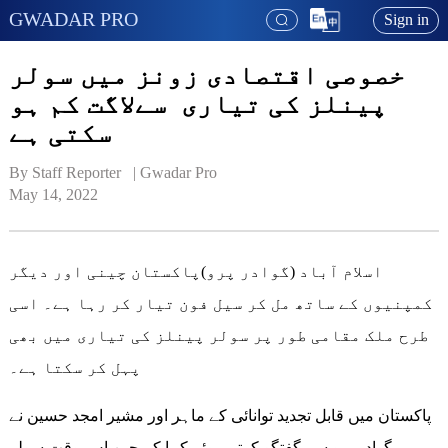
GWADAR PRO
Sign in
خصوصی اقتصادی زونز میں سولر
پینلز کی تیاری سےلاگت کم ہو
سکتی ہے
By Staff Reporter   | 
Gwadar Pro
May 14, 2022
اسلام آباد (گوادر پرو)پاکستان چینی اور دیگر
کمپنیوں کے ساتھ مل کر سیل فون تیار کر رہا ہے۔ اسی
طرح ملک مقامی طور پر سولر پینلز کی تیاری میں بھی
پہل کر سکتا ہے۔
پاکستان میں قابل تجدید توانائی کے ماہر اور مشیر امجد حسین نے
گوادر پرو سے گفتگو کرتے ہوئے کہا کہ چین اس وقت سولر