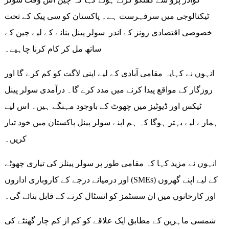
ٹیکنالوجی میں سرفہرست ہے۔ پاکستان کو سی پیک کے تحت
خصوصی اقتصادی زونز کے اندر سولر پینل بنانے کے لیے چین کے
ساتھ مل کر کام کرنا چاہیے۔
انہوں نے کہایہ مقامی آبادی کے لیے اپنی لاگت کو کم کرے گا اور
روزگار کے مواقع پیدا کرنے میں مدد کرے گا۔ درآمدی سولر پینل
ٹیکس اور ڈیوٹیز میں چھوٹ کے باوجود مہنگے ہیں۔ اس لیے
ہمارے لیے بہتر ہوگا کہ ہم اپنے سولر پینل پاکستان میں خود تیار
کریں۔
انہوں نے مزید کہا کہ مقامی طور پر سولر پینلز کی تیاری چھوٹے
اور درمیانے درجے کے کاروباری اداروں (SMEs) کے لیے اپنے گھروں
اور کارخانوں میں ان سسٹمز کو انسٹال کرنے کے قابل بنائے گی۔
شمسی ماہرین کے مطابق ایک علاقے کو کم از کم چار گھنٹے کی