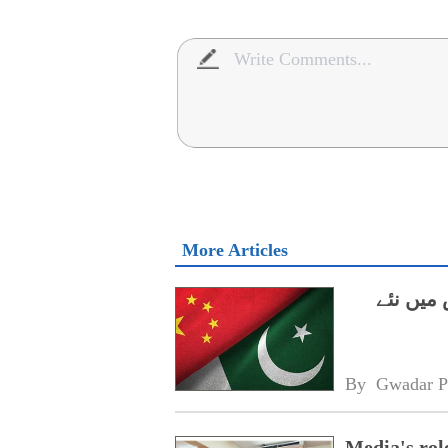
More Articles
 میں نئے
By 
Gwadar P
Media's rol