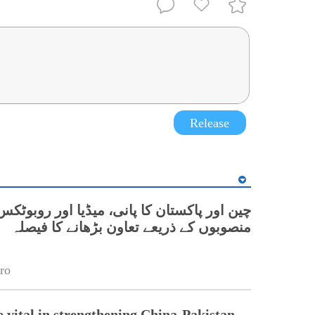
Release
چین اور پاکستان کا پانی، میڈیا اور روبوٹکس
منصوبوں کے ذریعے تعاون بڑھانے کا فیصلہ
ro
e vital in strengthening China-Pakistan