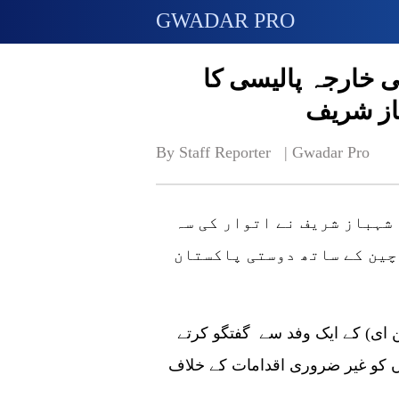
GWADAR PRO
 خارجہ پالیسی کا
از شریف
By Staff Reporter   | 
Gwadar Pro
ہباز شریف نے اتوار کی سہ
چین کے ساتھ دوستی پاکستان
ن ای) کے ایک وفد سے گفتگو کرتے
وں کو غیر ضروری اقدامات کے خلاف