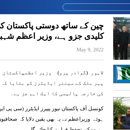
چین کے ساتھ دوستی پاکستان کی
کلیدی جزو ہے، وزیر اعظم شہب
May 9, 2022
لاہور (گوادر پرو) وزیر اعظمپاکستان ش
پہر ملک کے سینئر ایڈیٹرز کو بتایا کہ 
کی خارجہ پالیسی کا ایک اہم جز ہے۔
کونسل آف پاکستان نیوز پیپرز ایڈیٹرز (سی پی ای
ہوئے وزیراعظم نے یہ بھی یقین دلایا کہ صحافی
ہر ممکن تحفظ فراہم کیا جائے گا۔