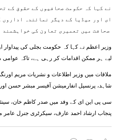
نے کہا کہ حکومت صحافیوں کے حقوق کے تحف
ای اور میڈیا کے دیگر نمائندہ اداروں ک
صحافت میں تعمیری تعاون کی خواہشمند ہے۔
وزیر اعظم نے کہا کہ حکومت بجلی کی پیداوار او
لیے ہر ممکن اقدامات کر رہی ہے، تاکہ عوامی مش
ملاقات میں وزیر اطلاعات و نشریات مریم اورن
شاہد، پرنسپل انفارمیشن آفیسر مبشر حسن اور 
سی پی این ای کے وفد میں صدر کاظم خان، سینئر 
پنجاب ارشاد احمد عارف، سیکرٹری جنرل عامر مح