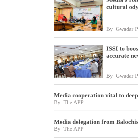
cultural od
By 
Gwadar P
ISSI to boo
accurate ne
By 
Gwadar P
Media cooperation vital to de
By 
The APP
Media delegation from Baloch
By 
The APP