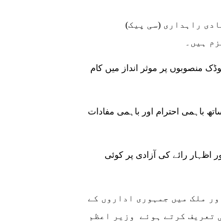
دی راہداری (سی پیک)
زم ہیں۔
ڈک منصوبوں پر موثر انداز میں کام
تھ باہمی احترام اور باہمی مفادات
ر اظہار رائے کی آزادی پر کوئی
ور ملک میں جمہوری اداروں کے
ی تعریف کرتے ہوئے وزیر اعظم