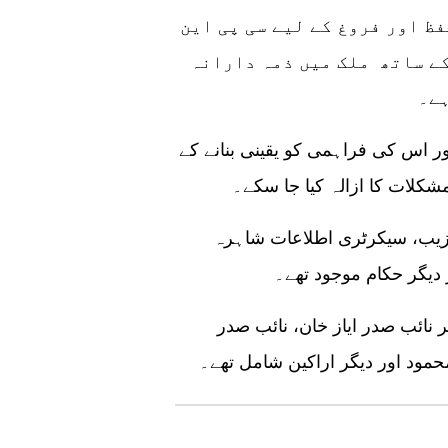
ظ اور فروغ کے لیے سی پی این
ے ساتھ ملک میں ذمہ دارانہ
ر اس کی فراہمی کو یقینی بنانے کے
کلات کا ازالہ کیا جا سکے۔
گزیب، سیکرٹری اطلاعات شاہرہ
دیگر حکام موجود تھے۔
نائب صدر ایاز خان، نائب صدر
مود اور دیگر اراکین شامل تھے۔