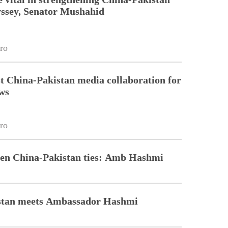
yssey, Senator Mushahid
ro
st China-Pakistan media collaboration for
ws
ro
epen China-Pakistan ties: Amb Hashmi
istan meets Ambassador Hashmi