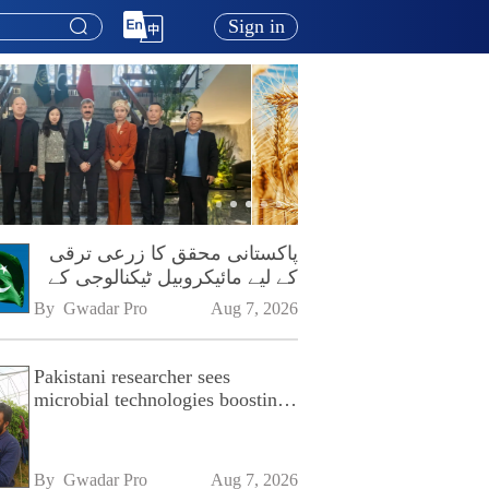
Sign in
پاکستانی محقق کا زرعی ترقی
کے لیے مائیکروبیل ٹیکنالوجی کے
فروغ پر زور
By 
Gwadar Pro
Aug 7, 2026
Pakistani researcher sees
microbial technologies boosting
Pakistan's agriculture
By 
Gwadar Pro
Aug 7, 2026