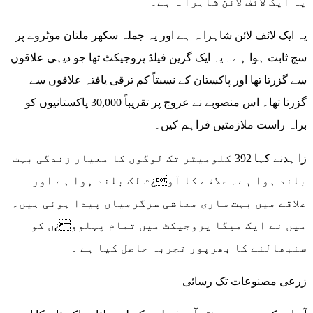
یہ ایک لائف لائن شاہرا ہ ہے۔
یہ ایک لائف لائن شاہرا ہ ہے اور یہ جملہ سکھر ملتان موٹروے پر
سچ ثابت ہوا ہے۔ یہ ایک گرین فیلڈ پروجیکٹ تھا جو دیہی علاقوں
سے گزرتا تھا اور پاکستان کے نسبتاً کم ترقی یافتہ علاقوں سے
گزرتا تھا۔ اس منصوبے نے عروج پر تقریباً 30,000 پاکستانیوں کو
براہ راست ملازمتیں فراہم کیں۔
زا ہدنے کہا 392 کلومیٹر تک لوگوں کا معیار زندگی بہت
بلند ہوا ہے۔ علاقے کا آو¿ٹ لک بلند ہوا ہے اور
علاقے میں بہت ساری معاشی سرگرمیاں پیدا ہوئی ہیں۔
میں نے ایک میگا پروجیکٹ میں تمام پہلوو¿ں کو
سنبھالنے کا بھرپور تجربہ حاصل کیا ہے ۔
زرعی مصنوعات تک رسائی