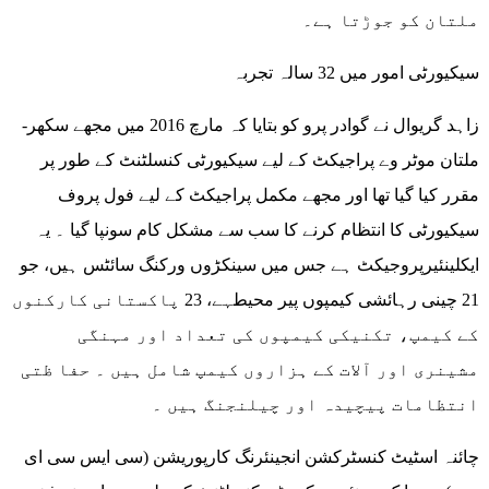
ملتان کو جوڑتا ہے۔
سیکیورٹی امور میں 32 سالہ تجربہ
زاہد گریوال نے گوادر پرو کو بتایا کہ مارچ 2016 میں مجھے سکھر-
ملتان موٹر وے پراجیکٹ کے لیے سیکیورٹی کنسلٹنٹ کے طور پر
مقرر کیا گیا تھا اور مجھے مکمل پراجیکٹ کے لیے فول پروف
سیکیورٹی کا انتظام کرنے کا سب سے مشکل کام سونپا گیا ۔ یہ
ایکلینئیرپروجیکٹ ہے جس میں سینکڑوں ورکنگ سائٹس ہیں، جو
21 چینی رہائشی کیمپوں پیر محیطہے، 23 پاکستانی کارکنوں
کے کیمپ، تکنیکی کیمپوں کی تعداد اور مہنگی
مشینری اور آلات کے ہزاروں کیمپ شامل ہیں ۔ حفا ظتی
انتظامات پیچیدہ اور چیلنجنگ ہیں ۔
چائنہ اسٹیٹ کنسٹرکشن انجینئرنگ کارپوریشن (سی ایس سی ای