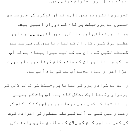
دیکھ بھال اور احترام کرتی ہیں۔
تحریری انٹرویو میں زاہد نے ان لوگوں کی فہرست دی
جنہوں نے پروجیکٹ پر کام کے دوران انہیں پیشہ
ورانہ رہنمائی اور مدد کی۔ میں انہیں پیارے اور
عظیم لوگ کہوں گا۔ ان کے تمام ناموں کی فہرست میں
گھنٹے لگیں گے ۔ ان سب کے لیے میرا پیغام ہے کہ آپ
سب کو جاننا اور ان کے ساتھ کام کرنا میرے لیے بہت
بڑا اعزاز تھا، مجھے آپ سب کی یاد آتی ہے۔
زاہد نے گوادر پرو کو بتایاپروجیکٹ کی ٹائم لائن کو
برقرار رکھنا ایک مشکل کام ہے۔ اس بات کو یقینی
بنانا تھا کہ کسی بھی مرحلے پر پراجیکٹ کے کام کی
رفتار میں کمی نہ آئے کیونکہ سیکورٹی افرادی قوت
کی کمی ہے اور کام کو پلان کے مطابق جاری رکھنے کی