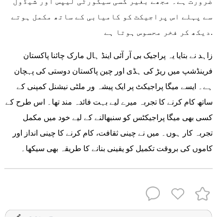
ضرورت ہے۔ مجھے بغیر کسی سیکورٹی لیپس اور شیڈول
سے پہلے اس پراجیکٹ کو کامیابی کے ساتھ مکمل ہوتے
دیکھ کر فخر محسوس ہوتا ہے.
زاہد نے بتایا یہ پراجیک بی آر آئی اینڈ ہال مارک چائنا پاکستان
فرینڈشپ میں ریڑ کی ہڈی اور چین پاکستان دوستی کی پہچان
ہے۔ ایسے میگا پراجیکٹ پر ایک پیشہ ور ملٹی نیشنل کمپنی کے
ساتھ کام کرنے کا تجربہ میرے لیے بہت فائدہ مند تھا۔ اس طرح کے
کسی بھی میگا پراجیکٹس کو سنبھالنے کے لیے خود میں مکمل
تجربہ کار ہوں۔ میں نے چینی ثقافت، کام کرنے کا چینی انداز اور
کاموں کی بروقت تکمیل کو یقینی بنانے کا طریقہ بھی سیکھا۔