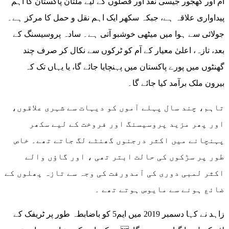
آم اور کھجور جیسی نقد آور فصلوں کے لیے ملتان پاکستان کا اہم
پیداواری علاقہ ہے، جبکہ سکھر ایک اہم نقل و حمل کا مرکز ہے۔
جولائی سے ہوا میں میٹھی خوشبو آتی ہے۔ سادہ پروسیسنگ کے
بعد، تازہ، اعلیٰ معیار کے آم کو ٹرکوں سے نکال کر صرف چند
گھنٹوں میں پورے پاکستان میں پہنچایا جائے گا، یا یہاں تک کہ
بیرون ملک برآمد کیا جائے گا۔
تاہم، چند سال پہلے آموں کو دیہات سے شہری علاقوں،
اور پھر مزید پروسیسنگ اور فروخت کے لیے سکھر
پہنچانے میں اکثر درجنوں گھنٹے لگ جاتے تھے۔ خاص
طور پر سڑکوں کی حالت ابتر تھی ، اور گاﺅں والے
اکثر لمبی دوری کی آمدورفت کی وجہ سے تازہ پھلوں کے
ضائع ہونے سے مایوس ہوتے تھے ۔
زاہد نے کہا دسمبر 2019 میں ایم5 کو باضابطہ طور پر ٹریفک کے