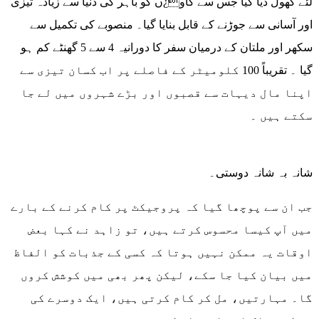
لئے کھول دیا گیا جس سے گاو¿ں کو باہر کی دنیا سے زیادہ تیزی
اور آسانی سے جوڑنے کے قابل بنایا گیا۔ منصوبے کی تکمیل سے
سکھر اور ملتان کے درمیان سفر کا دورانیہ 4 سے 5 گھنٹے کم ہو
گیا ۔ تقریباً 100 کلومیٹر کے فاصلے پر اب کسان تیزی سے
اپنا مال دیہات سے قصبوں اور بڑے شہروں میں لے جا
سکتے ہیں ۔
شانہ بہ شانہ دوستی۔
جب ان سے پوچھا گیا کہ پروجیکٹ پر کام کرنے کے بارے
میں آپ کیسا محسوس کرتے ہیں، تو زاہد نے کہا بعض
اوقات یہ ممکن نہیں ہوتا کہ کسی کے جذبات کو الفاظ
میں بیان کیا جا سکے، لیکن پھر بھی میں کوشش کروں
گا۔ مہارتیں، مل کر کام کرتی ہیں، ایک دوسرے کی