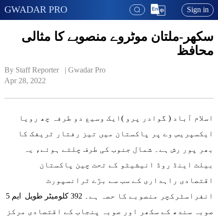
GWADAR PRO
Sign in
سکھر-ملتان موٹروے منصوبے کا مثالی
محافظ
By Staff Reporter   | 
Gwadar Pro
Apr 28, 2022
اسلام آباد ( گوادر پرو )ایک وسیع دو طرفہ چھ رویا
ایکسپریس وے پر پاکستان میں تیز رفتار ٹریفک کا
بھر پور رش ہے۔ شمال جنوب کی طرف چلتے ہوئے، یہ
بیلٹ اینڈ روڈ انیشیٹو کے تحت چین پاکستان
اقتصادی راہداری کے سب سے بڑے ٹرانسپورٹ
انفراسٹرکچر منصوبے کا حصہ ہے۔ 392 کلومیٹر طویل ایم 5
صوبہ سندھ کے سکھر اور صوبہ پنجاب کے اقتصادی مرکز