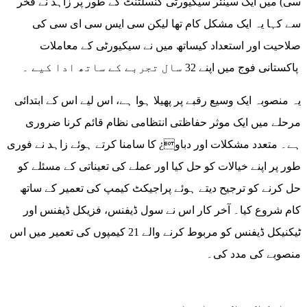
سی) میں ایک سینئر سیکیورٹی کنسلٹنٹ کے طور پر زاہد نے فخر
سے کہا یہ ایک مشکل کام تھا لیکن سی ایس سی ای سی کی
صلاحیت اور استعداد کیساتھ میں نے سیکیورٹی کے معاملات
پاکستانی فوج میں اپنے 32 سال تجربے کے ساتھ ادا کیے ۔
یہ منصوبہ ایک وسیع رقبے پر پھیلا ہوا ہے، اس لیے اس کے ابتدائی
مرحلے میں ایک موثر حفاظتی انتظامی نظام قائم کرنا ضروری
ہے۔ متعدد مشکلات اور دباو¿ کا سامنا کرتے ہوئے زاہد نے فوری
طور پر اپنے خیالات کو حل کیا اور عملے کی تعیناتی کے مسئلے کو
حل کرنے کو ترجیح دیتے ہوئے پراجیکٹ کیمپ کی تعمیر کے ساتھ
کام شروع کیا۔ آخر کار اس نے سول ڈیفنس، فزیکل ڈیفنس اور
ٹیکنیکل ڈیفنس کو مربوط کرنے والے 21 کیمپوں کی تعمیر میں اس
منصوبے کی مدد کی۔