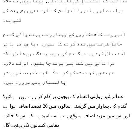
غذائیت کے استعمال کی کارکردگی، بیماریوں کے خلاف
مزاحمت اور ہائبرڈ افزائش کے لیے نئی پیش رفت کی
گئی ہے۔
انہوں نے کاشتکاروں کو بیماری سے بچنے والی گندم
حاصل کرنے میں مدد کرنے کا مشورہ دیا جو کم پانی
استعمال کرتی ہے۔ گندم کی پروسیسنگ میں شامل آلات
توانائی میں کفایتی ہونے چاہئیں۔ اس کے علاوہ
قیمتوں کو مستحکم کرنے کے لیے حکومت کی بہتر
پالیسیاں بھی ضروری ہیں۔
عبدالرشید روایتی اقسام کے بیجوں پر کام کر رہے ہیں۔ ہائبرڈ
گندم کی پیداوار میں گزشتہ سالوں میں 20 فیصد اضافہ ہوا ہے
اور اس میں مزید اضافہ متوقع ہے۔ اسے امید ہے کہ اس کا فائدہ
مقامی کسانوں تک پہنچے گا۔