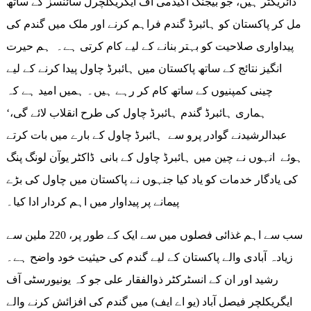
ڈائریکٹر ہیں، جو بیجنگ اکیڈمی آف ایگریکلچرل سائنسز کے ساتھ
مل کر پاکستان کو ہائبرڈ گندم فراہم کرنے اور ملک میں گندم کی
پیداواری صلاحیت کو بہتر بنانے کے لیے کام کرتی ہے۔ ہم حیرت
انگیز نتائج کے ساتھ پاکستان میں ہائبرڈ چاول پیدا کرنے کے لیے
چینی کمپنیوں کے ساتھ کام کر رہے ہیں۔ ہمیں امید ہے کہ
ہماری ہائبرڈ گندم ہائبرڈ چاول کی طرح انقلاب لائے گی،‘
عبدالرشیدنے گوادر پرو سے ہائبرڈ چاول کے بارے میں بات کرتے
ہوئے انہوں نے چین میں ہائبرڈ چاول کے بانی ڈاکٹر یوآن لونگ پنگ
کی یادگار خدمات کو یاد کیا جنہوں نے پاکستان میں چاول کی بڑے
پیمانے پر پیداوار میں اہم کردار ادا کیا۔
سب سے اہم غذائی فصلوں میں سے ایک کے طور پر، 220 ملین سے
زیادہ آبادی والے پاکستان کے لیے گندم کی حیثیت خود واضح ہے۔
رشید اور ان کے انسٹرکٹر ذوالفقار علی جو کہ یونیورسٹی آف
ایگریکلچر فیصل آباد (یو اے ایف) میں گندم کی افزائش کرنے والے