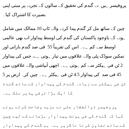
پروفیسر ہیں نے گندم کی تحقیق کے سالوں کے تجربے پر مبنی اپنی
بصیرت کا اشتراک کیا۔
چین کے ساتھ مل کر گندم پیدا کرنے والے ٹاپ 10 ممالک میں شامل
ہونے کے باوجود پاکستان کی گندم کی اوسط پیداوار اب بھی عالمی
اوسط سے کم ہے۔ اس کی تقریباً 55 فی صد گندم بارانی اور
نمکین سوڈک پٹی والے علاقوں میں تیار ہوتی ہے، جس کی پیداوار
2 ٹن فی ہیکٹر سے کم ہوتی ہے۔ اچھی آبپاشی والے علاقوں میں
45 فی صد کی پیداوار 4.5 ٹن فی ہیکٹر ہے۔ چین کرہ ارض پر 5
ٹن فی ہیکٹر سے زیادہ گندم کی پیداوار کے ساتھ گندم
کا ایک بڑا ترقی پذیر ملک ہے۔
پروفیسر ذوالفقار علی نے مزید وضاحت کرتے ہوئے
کہا کہ گندم کی فی یونٹ پیداوار بڑھانے کے لیے چین
کے ساتھ تعاون کرنا ناگزیر ہے۔ ہم گندم کی پیداوار