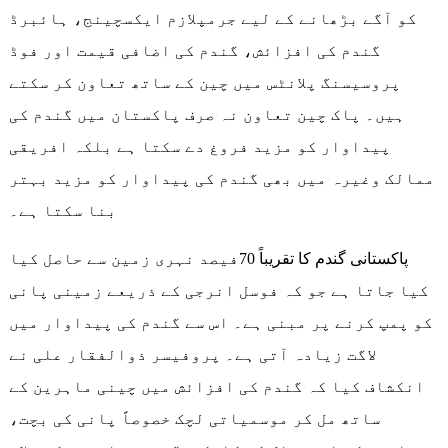
کو آگے بڑھانے کے لیے جرمپلازم ایکسچینج، ہائبرڈ
گندم کی افزائش، گندم کی اضافی قیمت اور فوڈ
پروسیسنگ پلانٹس میں چین کے ساتھ تعاون کر سکتے
ہیں۔ پاک چین تعاون نہ صرف پاکستان میں گندم کی
پیداوار کو مزید فروغ دے سکتا ہے بلکہ افریقی
ممالک وغیرہ میں بھی گندم کی پیداوار کو مزید بہتر
بنا سکتا ہے۔
پاکستانی گندم کا تقریباً 70فیصد نہری زمین سے حاصل کیا
کیا جاتا ہے جو کہ فوسل انرجی کے ذریعے زمینی پانی
کو پمپ کرنے پر مبنی ہے۔ اس سے گندم کی پیداوار میں
لاگت زیادہ آتی ہے۔ پروفیسر ذوالفقار علی نے
انکشاف کیا کہ گندم کی افزائش میں چینی ماہرین کے
ساتھ مل کر موسمیاتی لچک خصوصاً پانی کی بچت،