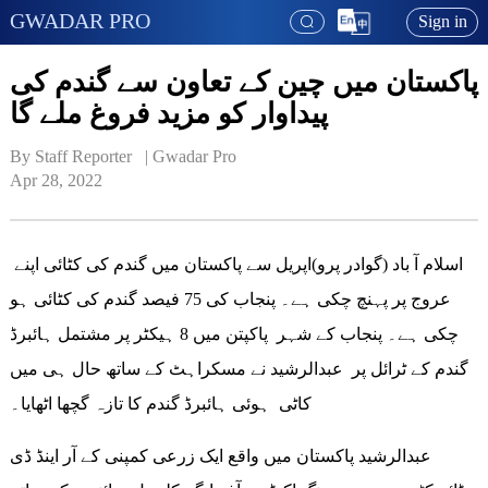
GWADAR PRO
Sign in
پاکستان میں چین کے تعاون سے گندم کی
پیداوار کو مزید فروغ ملے گا
By Staff Reporter   | 
Gwadar Pro
Apr 28, 2022
اسلام آ باد (گوادر پرو)اپریل سے پاکستان میں گندم کی کٹائی اپنے
عروج پر پہنچ چکی ہے۔ پنجاب کی 75 فیصد گندم کی کٹائی ہو
چکی ہے۔ پنجاب کے شہر پاکپتن میں 8 ہیکٹر پر مشتمل ہائبرڈ
گندم کے ٹرائل پر عبدالرشید نے مسکراہٹ کے ساتھ حال ہی میں
کاٹی ہوئی ہائبرڈ گندم کا تازہ گچھا اٹھایا۔
عبدالرشید پاکستان میں واقع ایک زرعی کمپنی کے آر اینڈ ڈی