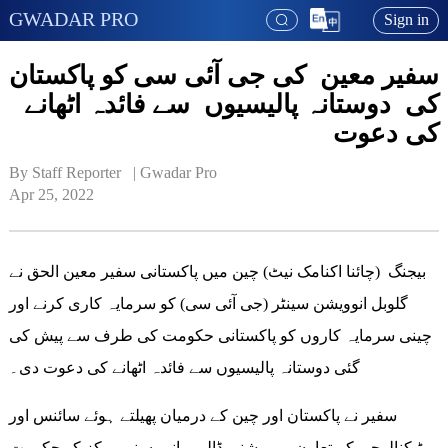
GWADAR PRO
Sign in
سفیر معین کی جی آئی سی کو پاکستان
کی دوستانہ پالیسیوں سے فائدہ اٹھانے
کی دعوت
By Staff Reporter   | 
Gwadar Pro
Apr 25, 2022
بیجنگ (چائنا اکنامک نیٹ) چین میں پاکستانی سفیر معین الحق نے
گلوبل انوویشن سینٹر (جی آئی سی) کو سرمایہ کاری کرنے اور
چینی سرمایہ کاروں کو پاکستانی حکومت کی طرف سے پیش کی
گئی دوستانہ پالیسیوں سے فائدہ اٹھانے کی دعوت دی۔
سفیر نے پاکستان اور چین کے درمیان پھیلتے ہوئے سائنس اور
ٹیکنالوجی کے تعاون پر روشنی ڈالی۔ انہوں نے مرکز کو حکومت