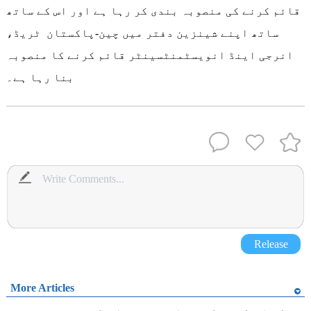
قائم کرنے کی منصوبہ بندی کر رہا ہے اور اس کے ساتھ
ساتھ اپنے شینزین دفتر میں چین-پاکستان ٹریڈ،
انرجی اینڈ انویسٹمنٹسینٹر قائم کرنے کا منصوبہ
بنا رہا ہے۔
Release
More Articles