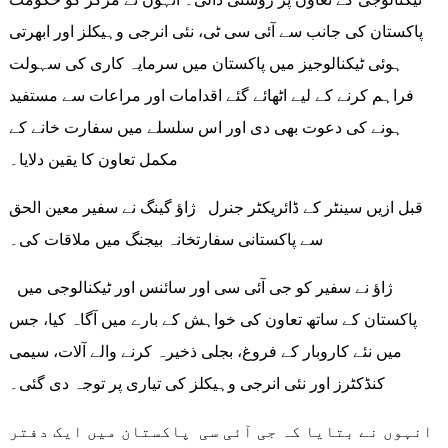
پاکستان کی جانب سے آئی سی ٹی، نئی انرجی وہیکلز اور ابھرتی
ہوئی ٹیکنالوجیز میں پاکستان میں سرمایہ کاری کی سہولت
فراہم کرنے کے لیے اٹھائے گئے اقدامات اور مراعات سے مستفید
ہونے کی دعوت بھی دی اور اس سلسلے میں سفارت خانے کے
مکمل تعاون کا یقین دلایا۔
قبل ازیں سینٹر کے ڈائریکٹر جنرل ژاؤ گینگ نے سفیر معین الحق
سے پاکستانی سفارتخانہ بیجنگ میں ملاقات کی۔
ژاؤ نے سفیر کو جی آئی سی اور سائنس اور ٹیکنالوجی میں
پاکستان کے ساتھ تعاون کی خواہش کے بارے میں آگاہ کیا، جس
میں نئے کاروبار کے فروغ، بجلی ذخیرہ کرنے والے آلات، سیمی
کنڈکٹرز اور نئی انرجی وہیکلز کی تیاری پر توجہ دی گئی۔
انہوں نے بتایا کہ جی آئی سی پاکستان میں ایک دفتر