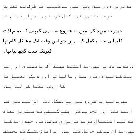
بدترین دور میں بھی میں نے کمپنی کی طرف سے تفویض
کردہ کاموں کو مکمل کرنے پر اصرار کیا ہے۔
حیدر نے مزید کہا میں نے شروع سے ہی کمپنی کے تمام آڈٹ
کامیابی سے مکمل کیے ہیں جو اس وقت ایک مشکل کام تھا
کیونکہ سب کچھ نیا تھا۔
اس کے ساتھ ہی میں نے اسٹیٹ بینک آف پاکستان او ر سی
پیک کے لیے درکار تمام مالیاتی اور دیگر تعمیل کا
کام بھی مکمل کر لیا ہے۔
میرے لیے یہ شروع میں ہی مشکل تھا اس لیے میں نے
اپنے علم اور تجربے کو اپنی کمپنی کے بہترین مفاد
کے لیے استعمال کرنے کی پوری کوشش کی۔ حیدر نے کہا
میں نے ان سب کو حاصل کیا ہے۔ اب اکاؤنٹنگ کے مختلف