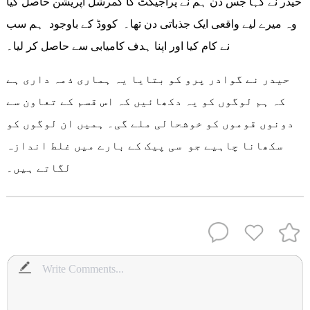
حیدر نے کہا جس دن ہم نے پراجیکٹ کا کمرشل آپریشن حاصل کیا
وہ میرے لیے واقعی ایک جذباتی دن تھا۔ کووڈ کے باوجود ہم سب
نے کام کیا اور اپنا ہدف کامیابی سے حاصل کر لیا۔
حیدر نے گوادر پرو کو بتایا یہ ہماری ذمہ داری ہے
کہ ہم لوگوں کو یہ دکھائیں کہ اس قسم کے تعاون سے
دونوں قوموں کو خوشحالی ملے گی۔ ہمیں ان لوگوں کو
سکھانا چاہیے جو سی پیک کے بارے میں غلط اندازہ
لگاتے ہیں۔