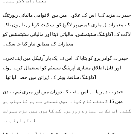
معیارات لاگو ہیں۔
حیدر نے مزید کہا اس کے علاوہ میں بین الاقوامی مالیاتی رپورٹنگ
کے معیارات (ہماری کمپنی پر لاگو) کو اپ ڈیٹ کرتا رہتا ہوں تاکہ
لاگت کے اکاؤنٹنگ سٹیٹمنٹس، مالیاتی ڈیٹا اور مالیاتی سٹیٹمنٹس کو
معیارات کے مطابق تیار کیا جا سکے۔
حیدر نے گوادر پرو کو بتایا کہ اس نے ایک بار آرٹیکل میں اپنے تجربے
اور قابل اطلاق معیاری آپریٹنگ سسٹم کو استعمال کرتے ہوئے
اکاؤنٹنگ سافٹ ویئر کے ڈیزائن میں حصہ لیا تھا۔
حیدر نے دہرایا ہ اس ہفتے کے دوران میں اور میری ٹیم نے دن
میں 15 گھنٹے کام کیا۔ خوش قسمتی سے ہم کامیاب ہو
گئے۔ اب تک یہ ہمارے روزمرہ کے کاموں میں بڑی سہولت
لے کر آیا ہے۔