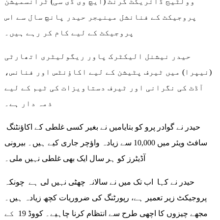
وولٹیج ڈائریکٹ کرنٹ (ایچ وی ڈی سی) ٹرانسمیشن
پروجیکٹ کے فنانشل مینیجر حیدر پانچ سال سے اس
پروجیکٹ کے لیے کام کر رہے ہیں۔
حیدر نیشنل الیکٹرک پاور ریگولیٹری اتھارٹی
(نیپرا) میں ٹیرف پٹیشن کے لیے اکاؤنٹس اور فنانس،
آڈٹ کی نگرانی اور ٹیرف دستاویزات کی ٹیم کے لیے
ذمہ دار ہے۔
حیدر نے گوادر پرو کو بتایامیں نے بغیر کسی غلطی کے اکاؤنٹنگ
سافٹ ویئر میں 10,000 سے زیادہ واؤچر جاری کیے ہیں۔ بیرونی
آڈیٹرز کو ہر سال ایک بھی غلطی نہیں ملی۔
حیدر نے کہا اب تک میں نے سالانہ چھٹی نہیں لی ہے چونکہ
پروجیکٹ زیر تعمیر ہے، رپورٹنگ کی ضروریات کچھ زیادہ ہیں۔
مجھے چیزوں کا اچھی طرح سے انتظام کرنا چاہیے۔ کووڈ 19 کے