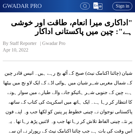
GWADAR PRO
Sign in
"اداکاری میرا انعام، طاقت اور خوشی
ہے": چین میں پاکستانی اداکار
By Staff Reporter   | 
Gwadar Pro
Apr 10, 2022
شیان (چائنا اکنامک نیٹ) صبح کے آٹھ بج رہے ہیں۔ انیس قادر چین
کے شمال مغربی شہر شیان میں ہوائی اڈے کے ایک لاو نج میں بیٹھا
ہے، چین کے جنوبی شہر ہائیکو جانے والے طیارے میں سوار ہونے
کا انتظار کر رہا ہے۔ ایک ہاتھ میں اسکرپٹ کی کتاب کے ساتھ،
پاکستانی نوجوان نے چینی خطوط پر پنین کو لکھا جب وہ اپنے فون
پر نئے چینی الفاظ تلاش کر رہا تھا جب وہ لائنیں پڑھ رہا تھا۔ یہ
اس وقت کی بات ہے جب چائنا اکنامک نیٹ کے رپورٹر نے ان سے