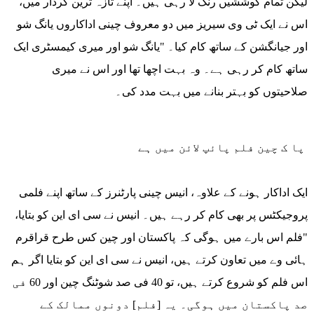
لیکن تمام کوششیں رنگ لا رہی ہیں۔ اپنے تازہ ترین کردار میں،
اس نے ایک ٹی وی سیریز میں دو معروف چینی اداکاروں یانگ شو
اور جیانگشن کے ساتھ کام کیا۔ "یانگ شو اور میری کیمسٹری ایک
ساتھ کام کر رہی ہے۔ وہ بہت اچھا تھا اور اس نے میری
صلاحیتوں کو بہتر بنانے میں بہت مدد کی۔
پا ک چین فلم پائپ لائن میں ہے
ایک اداکار ہونے کے علاوہ، انیس چینی پارٹنرز کے ساتھ اپنے فلمی
پروجیکٹس پر بھی کام کر رہے ہیں۔ انیس نے سی ای این کو بتایا،
"فلم اس بارے میں ہوگی کہ پاکستان اور چین کس طرح قراقرم
ہائی وے میں تعاون کرتے ہیں، انیس نے سی ای این کو بتایا اگر ہم
اس فلم کو شروع کرتے ہیں، تو 40 فی صد شوٹنگ چین اور 60 فی
صد پاکستان میں ہوگی۔ یہ [فلم] دونوں ممالک کے