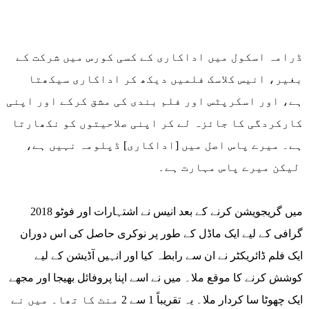
ڈرامہ اسکول میں اداکاری کے کسی کورس میں شرکت کے
بغیر، انیس کلاسک فلمیں دیکھ کر اداکاری سیکھتا
ہے، اور اسکرپٹس اور فلم بندی کی مشق کرکے اور اپنی
کارکردگی کا جائزہ لے کر اپنی صلاحیتوں کو نکھارتا
ہے۔ میرے پاس اصل میں [اداکاری] ڈپلومہ نہیں ہے،
لیکن میرے پاس مہارت ہے۔
2018 میں گریجویشن کرنے کے بعد انیس نے اشتہارات اور فوٹو
گرافی کے لیے ایک ماڈل کے طور پر نوکری حاصل کی اس دوران
ایک فلم ڈائریکٹر نے ان سے رابطہ کیا اور انہیں آڈیشن کے لیے
کوشش کرنے کا موقع ملا۔ میں نے اسے اپنا پروفائل بھیجا اور مجھے
ایک چھوٹا سا کردار ملا۔ یہ تقریباً 1 سے 2 منٹ کا تھا۔ میں نے