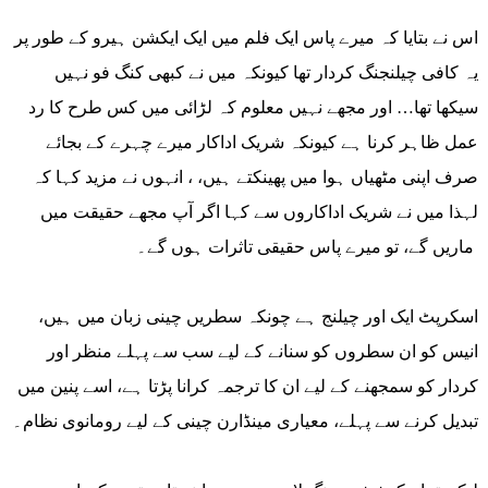
اس نے بتایا کہ میرے پاس ایک فلم میں ایک ایکشن ہیرو کے طور پر
یہ کافی چیلنجنگ کردار تھا کیونکہ میں نے کبھی کنگ فو نہیں
سیکھا تھا… اور مجھے نہیں معلوم کہ لڑائی میں کس طرح کا رد
عمل ظاہر کرنا ہے کیونکہ شریک اداکار میرے چہرے کے بجائے
صرف اپنی مٹھیاں ہوا میں پھینکتے ہیں، ، انہوں نے مزید کہا کہ
لہذا میں نے شریک اداکاروں سے کہا اگر آپ مجھے حقیقت میں
ماریں گے، تو میرے پاس حقیقی تاثرات ہوں گے۔
اسکرپٹ ایک اور چیلنج ہے چونکہ سطریں چینی زبان میں ہیں،
انیس کو ان سطروں کو سنانے کے لیے سب سے پہلے منظر اور
کردار کو سمجھنے کے لیے ان کا ترجمہ کرانا پڑتا ہے، اسے پنین میں
تبدیل کرنے سے پہلے، معیاری مینڈارن چینی کے لیے رومانوی نظام۔