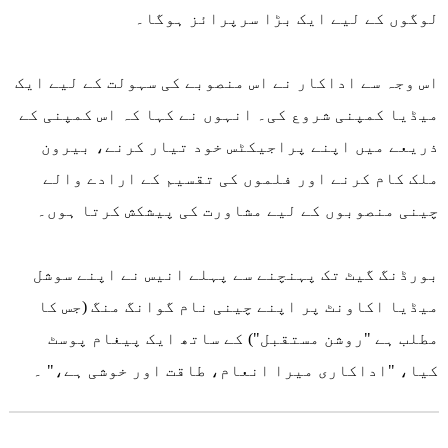
لوگوں کے لیے ایک بڑا سرپرائز ہوگا۔
اس وجہ سے اداکار نے اس منصوبے کی سہولت کے لیے ایک
میڈیا کمپنی شروع کی۔ انہوں نے کہا کہ اس کمپنی کے
ذریعے میں اپنے پراجیکٹس خود تیار کرنے، بیرون
ملک کام کرنے اور فلموں کی تقسیم کے ارادے والے
چینی منصوبوں کے لیے مشاورت کی پیشکش کرتا ہوں۔
بورڈنگ گیٹ تک پہنچنے سے پہلے انیس نے اپنے سوشل
میڈیا اکاونٹ پر اپنے چینی نام گوانگ منگ (جس کا
مطلب ہے "روشن مستقبل") کے ساتھ ایک پیغام پوسٹ
کیا، "اداکاری میرا انعام، طاقت اور خوشی ہے،" ۔