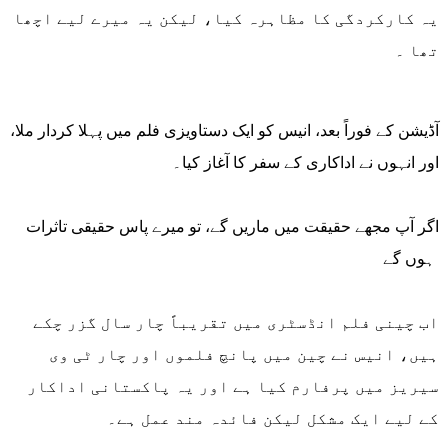
یہ کارکردگی کا مظاہرہ کیا، لیکن یہ میرے لیے اچھا
تھا ۔
آڈیشن کے فوراً بعد، انیس کو ایک دستاویزی فلم میں پہلا کردار ملا،
اور انہوں نے اداکاری کے سفر کا آغاز کیا۔
اگر آپ مجھے حقیقت میں ماریں گے، تو میرے پاس حقیقی تاثرات
ہوں گے
اب چینی فلم انڈسٹری میں تقریباً چار سال گزر چکے
ہیں، انیس نے چین میں پانچ فلموں اور چار ٹی وی
سیریز میں پرفارم کیا ہے اور یہ پاکستانی اداکار
کے لیے ایک مشکل لیکن فائدہ مند عمل ہے۔