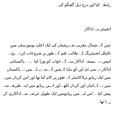
رابطہ کیا اور درج ذیل گفتگو کی۔
انجینئر بنے اداکار
چین کے شمال مغربی شہرشیان کی ایک اعلیٰ یونیورسٹی میں
ناٹیکل انجینئرنگ کے طالب علم کے طور پر شروعات کرتے ہوئے
انیس نے ہمیشہ اداکار بننے کے خواب کو پورا کیا ہے۔ پاکستانی
اداکار نے سی ای این کو بتایا کہچین آنے سے پہلے میں نے پاکستان
میں ایک ریڈیو براڈکاسٹر کے طور پر کام کیا تھا اور اس کردار میں،
میں نے کہانیاں اور کردار لکھے اور انہیں ریڈیو میں اپنے طریقے سے
پیش کیا… اس لیے میں ریڈیومیں ایک طویل عرصے سے اداکاری کر
رہا تھا۔