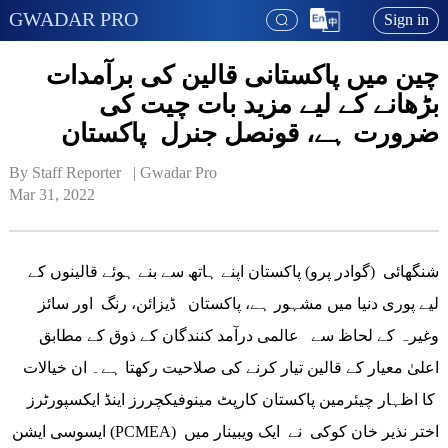
GWADAR PRO
Sign in
چین میں پاکستانی قالین کی برآمدات
بڑھانے کے لیے مزید بات چیت کی
ضرورت ہے، قونصل جنرل پاکستان
By Staff Reporter   | 
Gwadar Pro
Mar 31, 2022
شنگھائی (گوادر پرو) پاکستان اپنے ہاتھ سے بنے ہوئے قالینوں کے
لیے پوری دنیا میں مشہور ہے، پاکستان ڈیزائن، رنگ اور سائز
وغیرہ کے لحاظ سے عالمی درآمد کنندگان کے ذوق کے مطابق
اعلیٰ معیار کے قالین تیار کرنے کی صلاحیت رکھتا ہے۔ ان خیالات
کا اظہار چیئرمین پاکستان کارپٹ مینوفیکچررز اینڈ ایکسپورٹرز
ایسوسی ایشن (PCMEA) اختر نذیر خان کوکی نے ایک ویبینار میں