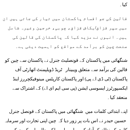
کیا۔
قالین کی جو اقسام پاکستان میں تیار کی جاتی ہیں ان
میں سپر قزاق/یکاش قزاق، چوبی، خرجین وغیرہ شامل
ہیں۔ انہوں نے مزید کہا کہ پاکستان کی قالین کی
صنعت چین کو برآمد کے مواقع کو اہمیت دیتی ہے۔
شنگھائی میں پاکستان کے قونصلیٹ جنرل نے پاکستان سے چین کو
قالین کی برآمد سے متعلق ویبینار ٹریڈ ڈویلپمنٹ اتھارٹی آف
پاکستان (ٹی ڈی اے پی) اور پاکستان کارپٹس مینوفیکچررز اینڈ
ایکسپورٹرز ایسوسی ایشن (پی سی ایم ای اے) کے اشتراک سے
منعقد کیا۔
اپنے ابتدائی کلمات میں شنگھائی میں پاکستان کے قونصل جنرل
حسین حیدر نے اس بات پر زور دیا کہ چین اپنی تجارت اور سرمایہ
کاری کے نظام کو آزاد کر رہا ہے اور ملکی طلب اور کھپت کو