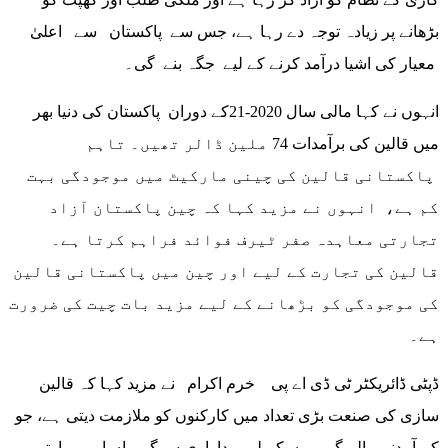
بڑھانے پر زیادہ توجہ دے رہا ہے، جس سے پاکستان سے اعلیٰ
معیار کی اشیا درآمد کرنے کے لیے جگہ بنے گی۔
انہوں نے کہا مالی سال 2020-21کے دوران پاکستان کی دنیا بھر
میں قالین کی برآمدات 74 ملین ڈالر تھیں۔ تاہم
پاکستانی قالین کی چینی مارکیٹ میں موجودگی بہت
کم ہے، انہوں نے مزید کہا کہ چین پاکستان آزاد
تجارتی معاہدہ صفر ٹیرف فوائد فراہم کرتا ہے۔
قالین کی تجارت کے لیے اور چین میں پاکستانی قالین
کی موجودگی کو بڑھانے کے لیے مزید بات چیت کی ضرورت
ہے۔
ڈپٹی ڈائریکٹر ٹی ڈی اے پی خرم اکرام نے مزید کہا کہ قالین
سازی کی صنعت بڑی تعداد میں کارکنوں کو ملازمت دیتی ہے، جو
کم آمدنی والے گروہوں کے لیے پیداواری سرگرمیاں اور مہارتیں