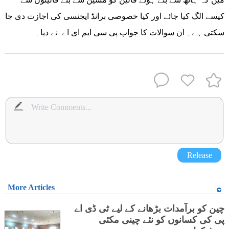
کیسے الگ کیا جائے اور کیا خصوصی برانڈ ایجنسی کی اجازت دی جا
سکتی ہے۔ ان سوالات کا جواب پی سی ایم ای اے نے دیا۔
Release
More Articles
چین کو برآمدات بڑھانے کے لیے ٹی ڈی اے
پی کی کسانوں کو نئے چینی مکئی