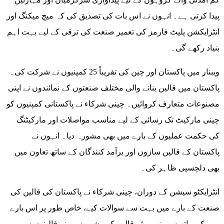
پیدا کرتی ہے۔ انہوں نے اس بات کی تصدیق کی کہ میچ میکنگ اور
انٹرایکشن پلیٹ فارمز کی تعمیر صنعت کی ترقی کے لیے بہت اہم
بنیاد رکھے گی۔
ویبنار میں پاکستان اور چین کی تقریباً 25 کمپنیوں نے شرکت کی۔
پاکستان میں قالین بنانے والی مختلف صنعتوں کے نمائندوں نے اپنی
مصنوعات متعارف کروائیں۔ چینی شرکاء نے پاکستانی کمپنیوں کو
چینی مارکیٹ تک رسائی کے لیے مناسب مواصلات اور مارکیٹنگ
کی حکمت عملیوں کے بارے میں بھی مشورہ دیا۔ انہوں نے
پاکستان کے قالین سازوں اور برآمد کنندگان کے ساتھ تعاون میں
بھی دلچسپی ظاہر کی۔
انٹرایکٹو سیشن کے دوران، چینی شرکاء نے پاکستان کی قالین کی
صنعت کے بارے میں بہت سے سوالات کیے، خاص طور پر اس بارے
میں کہ ہاتھ سے بنے ہوئے قالین کو مشین سے بنے قالینوں سے