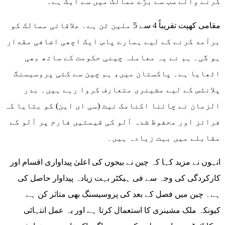
کرنے والے سب سے بڑے ممالک میں سے ایک ہے۔
مقامی کھپت تقریباً 4 سے 5 ملین ٹن ہے۔ علاقائی ممالک کو
برآمد کرنے کے لیے ہمارے پاس ایک اچھی اضافی مقدار
ہو گی۔ ہم نے یہ معاملہ چینی حکومت کے ساتھ بھی
اٹھایا ہے۔ پاکستان میں، ہم چین سے کئی پروسیسنگ
پلانٹس کے لیے مشینری متعارف کروا رہے ہیں۔ بدر
الزمان نے چائنا اکنامک نیٹ (سی ای این) کو بتایا کہ
فرائز اور محفوظ شدہ آلو کی قیمتیں فارم پر آلو کے
مقابلے میں بہت زیادہ ہیں۔
انہوں نے مزید کہا کہ چین نے بیجوں کی اعلیٰ پیداواری اقسام اور
کارکردگی کی وجہ سے فی ہیکٹر بہت زیادہ پیداوار حاصل کی
ہے۔ چین میں فصل کے بعد کی پروسیسنگ بھی متاثر کن ہے
کیونکہ ملک مشینری کا استعمال کرتا ہے اور یہ عمل انتہائی