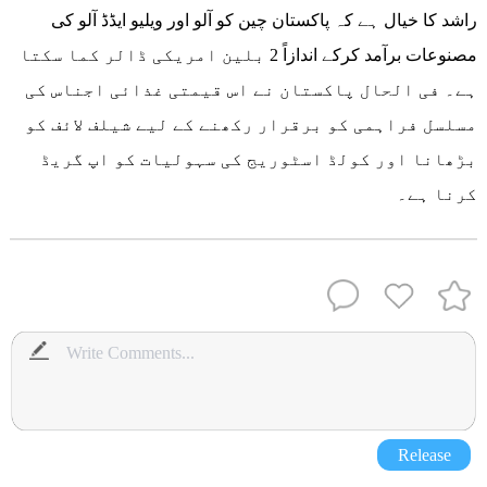
راشد کا خیال ہے کہ پاکستان چین کو آلو اور ویلیو ایڈڈ آلو کی
مصنوعات برآمد کرکے اندازاً 2 بلین امریکی ڈالر کما سکتا
ہے۔ فی الحال پاکستان نے اس قیمتی غذائی اجناس کی
مسلسل فراہمی کو برقرار رکھنے کے لیے شیلف لائف کو
بڑھانا اور کولڈ اسٹوریج کی سہولیات کو اپ گریڈ
کرنا ہے۔
Release