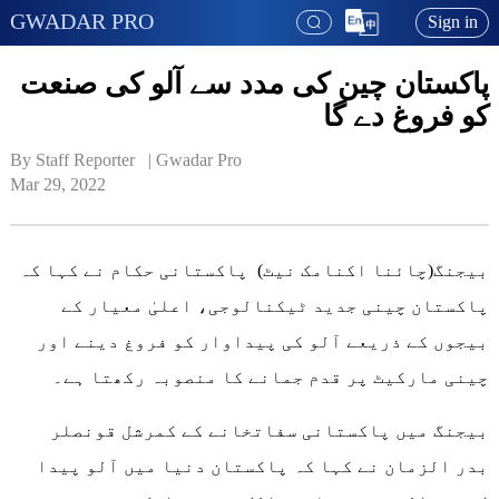
GWADAR PRO
Sign in
پاکستان چین کی مدد سے آلو کی صنعت
کو فروغ دے گا
By Staff Reporter   | 
Gwadar Pro
Mar 29, 2022
بیجنگ(چائنا اکنامک نیٹ) پاکستانی حکام نے کہا کہ
پاکستان چینی جدید ٹیکنالوجی، اعلیٰ معیار کے
بیجوں کے ذریعے آلو کی پیداوار کو فروغ دینے اور
چینی مارکیٹ پر قدم جمانے کا منصوبہ رکھتا ہے۔
بیجنگ میں پاکستانی سفاتخانے کے کمرشل قونصلر
بدر الزمان نے کہا کہ پاکستان دنیا میں آلو پیدا