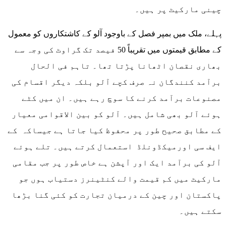
چینی مارکیٹ پر ہیں۔
پہلے، ملک میں بمپر فصل کے باوجود آلو کے کاشتکاروں کو معمول
کے مطابق قیمتوں میں تقریباً 50 فیصد تک گراوٹ کی وجہ سے
بھاری نقصان اٹھانا پڑتا تھا۔ تاہم فی الحال
برآمد کنندگان نہ صرف کچے آلو بلکہ دیگر اقسام کی
مصنوعات برآمد کرنے کا سوچ رہے ہیں۔ ان میں کٹے
ہوئے آلو بھی شامل ہیں۔ آلو کو بین الاقوامی معیار
کے مطابق صحیح طور پر محفوظ کیا جاتا ہے جیساکہ کے
ایف سی اورمیکڈونلڈ استعمال کرتے ہیں۔ تلے ہوئے
آلو کی برآمد ایک اور آپشن ہے خاص طور پر جب مقامی
مارکیٹ میں کم قیمت والے کنٹینرز دستیاب ہوں جو
پاکستان اور چین کے درمیان تجارت کو کئی گنا بڑھا
سکتے ہیں۔