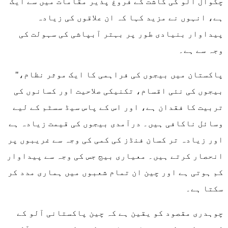
چکوال آلو کی کاشت کے فروغ پذیر مقامات میں سے ایک
ہے، انہوں نے مزید کہا کہ ان علاقوں کی زیادہ
پیداوار بنیادی طور پر بہتر آبپاشی کی سہولت کی
وجہ سے ہے۔
"پاکستان میں بیجوں کی فراہمی کا ایک موثر نظام،
بیجوں کی نئی اقسام، تکنیکی صلاحیت اور کسانوں کی
تربیت کا فقدان ہے، اور اس کے پاس سیڈ سسٹم کے لیے
وسائل ناکافی ہیں۔ درآمدی بیجوں کی قیمت زیادہ ہے
اور زیادہ تر کسان فنڈز کی کمی کی وجہ سے غریبوں پر
انحصار کرتے ہیں۔ معیاری بیج جس کی وجہ سے پیداوار
کم ہوتی ہے اور چین ان تمام شعبوں میں ہماری مدد کر
سکتا ہے۔
چوہدری مقصود کو یقین ہے کہ چین پاکستانی آلو کے