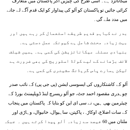
میکانائزڈ ہے۔ اسی طرح کی چیزیں اگر پاکستان میں متعارف
کرائی جائیں تو پاکستان کو آلو کی پیداوار کو ایک قدم آگے لے جانے
میں مدد ملے گی۔
بدر نے کہاہم قدیم طریقے استعمال کر رہے ہیں اور
بہت زیادہ محنت شامل ہے کیونکہ عمل دستی ہے۔
بنیادی مسئلہ میکانائزیشن کی کمی ہے۔ ہمیں شیلف
لائف بڑھانے کے لیے کولڈ اسٹوریج کی بھی ضرورت ہے
لیکن ہمارے پاس گریڈنگ مشینری کی کمی ہے۔
آلو کے کاشتکاروں کی ایسوسی ایشن (پی جی پی) کے نائب صدر
چوہدری مقصود احمد جٹ، جو آلو ریسرچ اینڈ ڈویلپمنٹ بورڈ کے
چیئرمین بھی ہیں، نے سی ای این کو بتایا کہ پاکستان میں پنجاب
کے سات اضلاع، اوکاڑہ، پاکپتن، ساہیوال، خانیوال، وہاڑی اور
ملتان میں 60 فیصد سے زیادہ آلو پیدا کرتے ہیں ۔ جبکہ