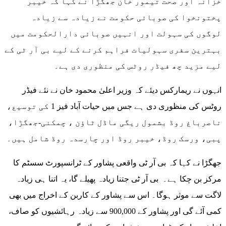
خزانہ اور صحت تیمور خان جھگڑا نے کہا کہ خیبر
پختونخوا کی صوبائی حکومت نے زیادہ سے زیادہ
لوگوں کی سہولت اور انہیں صوبائی دارالحکومت میں
بہترین سفری سہولیات فراہم کرنے کے لیے بی آر ٹی کے
لیے مزید چھ فیڈر روٹس کی منظوری دی ہے۔
انہوں نے ریمارکس دیئے کہ وزیر اعلیٰ محمود خان نے نئے فیڈر
روٹس کی منظوری دی ہے جس میں حیات آباد فیز 1 کی توسیع،
ناصرباغ روڈ بشمول ریگی ماڈل ٹاؤن ، چمکنی-جھگڑا،
پبی، ورسک روڈ، خیبر روڈ اور چارسدہ روڈ شامل ہیں۔
جھگڑا نے کہا کہ بی آر ٹی واقعی پشاور کے ٹرانسپورٹ سسٹم کا
مرکز بن چکا ہے۔ بی آر ٹی جتنا زیادہ پھیلے گا، یہ اتنا ہی زیادہ
لاگت سے موثر ہوگا۔ اس سے پشاور کے کاربن کے اخراج میں بھی
کمی آئے گی اور پشاور کے 900,000 سے زیادہ رہائشیوں کو صاف،