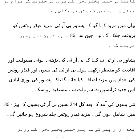
کامیابی خیبرپختونخوا کی صوبائی حکومت کی عوام پر
مبنی پالیسیوں کے وژن کی عکاس ہے۔
بیان میں مزید کہا گیا کہ پشاور بی آر ٹی مزید فیڈر روٹس کو
بروقت چلانے کے لیے چین سے 86 جدید ترین نئی بسیں
خریدے گا ۔
پشاور بی آر ٹی نے کہا کہ بی آر ٹی کی بڑھتی ہوئی مقبولیت اور
افادیت کو مدنظر رکھتے ہوئے بی آر ٹی کی بسوں اور فیڈر روٹس
کی تعداد میں مزید اضافہ کیا جائے گا تاکہ پشاور کی پوری آبادی
اس جدید ٹرانسپورٹ سہولت سے مستفید ہو سکے۔
86 نئی بسوں کی آمد کے بعد کل 244 بسیں بی آر ٹی بسوں کے بیڑے
میں شامل ہوں گی۔ مزید فیڈر روٹس جلد شروع ہو جائیں گے۔
بعد ازاں پیر کی سہ پہر خیبرپختونخوا کے وزیر