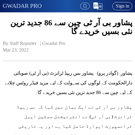
GWADAR PRO
Sign in
پشاور بی آر ٹی چین سے 86 جدید ترین
نئی بسیں خریدے گا
By Staff Reporter   | 
Gwadar Pro
Mar 23, 2022
پشاور (گوادر پرو) پشاور بس ریپڈ ٹرانزٹ (بی آر ٹی) صوبائی
دارالحکومت کے لوگوں کی سہولت کے لیے مزید فیڈر روٹس چلانے
کے لیے چین سے 86 جدید ترین نئی بسیں خریدے گا۔
پشاور بی آر ٹی نے ایک بیان میں کہا کہ بس ریپڈ
ٹرانزٹ (بی آر ٹی) نے انٹرنیشنل سسٹین ایبل
ٹرانسپورٹ ایوارڈ حاصل کیا ہے اور یہ تاریخی